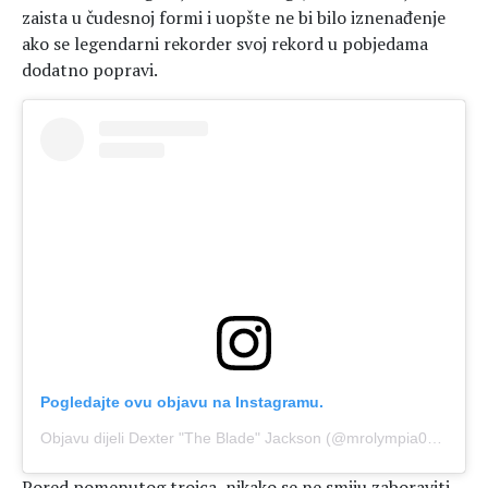
zaista u čudesnoj formi i uopšte ne bi bilo iznenađenje
ako se legendarni rekorder svoj rekord u pobjedama
dodatno popravi.
Pogledajte ovu objavu na Instagramu.
Objavu dijeli Dexter "The Blade" Jackson (@mrolympia08)
Vel 5
Pored pomenutog trojca, nikako se ne smiju zaboraviti