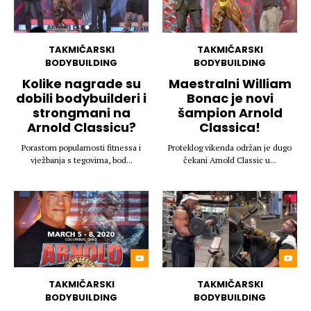
TAKMIČARSKI
TAKMIČARSKI
BODYBUILDING
BODYBUILDING
Kolike nagrade su
Maestralni William
dobili bodybuilderi i
Bonac je novi
strongmani na
šampion Arnold
Arnold Classicu?
Classica!
Porastom popularnosti fitnessa i
Proteklog vikenda održan je dugo
vježbanja s tegovima, bod...
čekani Arnold Classic u...
TAKMIČARSKI
TAKMIČARSKI
BODYBUILDING
BODYBUILDING