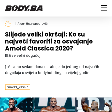
FITNESS
Alem Haznadarević
Slijede veliki okršaji: Ko su
Vježbanje
BODYBUILDING
najveći favoriti za osvajanje
Mršanje
Arnold Classica 2020?
Discipline
Trening i vježbe
ISHRANA
Indoor & Outdoor
Takmičarski bodybuilding
Bliži se veliki događaj
Savjeti
Dijete
ZDRAVLJE
Još samo sedam dana ostalo je do jednog od najvećih
Ostalo
Nutricionizam
događaja u svijetu bodybuildinga u cijeloj godini.
Recepti
Um i tijelo
LIFESTYLE
Suplementi
Povrede i bolesti
arnold_clasic
Tablica kalorija
Lifestyle
Bodybuilding
VODA
Trudnice
Fitness
Ishrana
MAGAZIN
Zdravlje