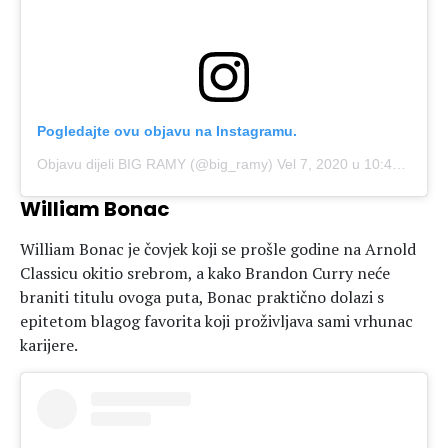
Pogledajte ovu objavu na Instagramu.
Objavu dijeli BIG RAMY (@big_ramy)
Vel 7, 2020 u 10:48 PST
William Bonac
William Bonac je čovjek koji se prošle godine na Arnold
Classicu okitio srebrom, a kako Brandon Curry neće
braniti titulu ovoga puta, Bonac praktično dolazi s
epitetom blagog favorita koji proživljava sami vrhunac
karijere.