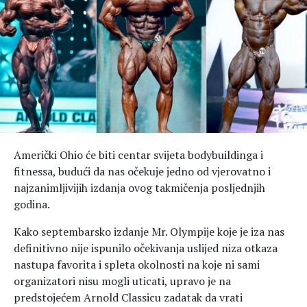
Hedonizam
Njega nje
KALORIJE
Njega njega
Šminka
Tehnologija
Američki Ohio će biti centar svijeta bodybuildinga i
fitnessa, budući da nas očekuje jedno od vjerovatno i
najzanimljivijih izdanja ovog takmičenja posljednjih
godina.
Kako septembarsko izdanje Mr. Olympije koje je iza nas
definitivno nije ispunilo očekivanja uslijed niza otkaza
nastupa favorita i spleta okolnosti na koje ni sami
organizatori nisu mogli uticati, upravo je na
predstojećem Arnold Classicu zadatak da vrati