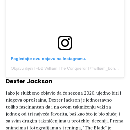
Pogledajte ovu objavu na Instagramu.
Objavu dijeli IFBB William The Conqueror (@william_bonac)
Pro 
Dexter Jackson
Iako je službeno objavio da će sezona 2020. ujedno biti i
njegova oproštajna, Dexter Jackson je jednostavno
toliko fascinantan da i na ovom takmičenju važi za
jednog od tri najveća favorita, baš kao što je bio slučaj i
sa svim drugim takmičenjima u protekloj deceniji. Prema
snimcima i fotografijama s treninga, "The Blade" je