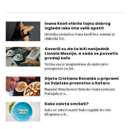
Hedonizam
Njega nje
KALORIJE
Njega njega
Šminka
Ivana Knoll otkrila tajnu dobrog
izgleda iako ima velik apetit
Tehnologija
Hrvatska navijačica Ivana Knoll bez zumnje je
obilježila Svj...
Govorili su da će biti nasljednik
Lionela Messija, a sada se posvetio
prodaji kafe
Većina nas je programirana da ujutro prvo
posegnemo za šol...
Dijeta Cristiana Ronalda u pripremi
za Svjetsko prvenstvo u Kataru
Napadač Manchester Uniteda i reprezentaciej
Portugala je u...
Kako zaista smršati?
Kako se odreći masti? Kako izgubiti što više
kilograma u št...