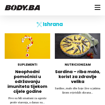
FITNESS
Ishrana
Vježbanje
BODYBUILDING
Mršanje
Discipline
Trening i vježbe
ISHRANA
Indoor & Outdoor
Takmičarski bodybuilding
Savjeti
Dijete
ZDRAVLJE
Ostalo
Nutricionizam
SUPLEMENTI
NUTRICIONIZAM
Recepti
Um i tijelo
Neophodni
Sardina – riba mala,
LIFESTYLE
pomoćnici u
korist za zdravlje
Suplementi
Povrede i bolesti
održavanju
velika
Tablica kalorija
Lifestyle
Bodybuilding
imuniteta tijekom
VODA
Sardine, male ribe koje žive u jatima
Trudnice
Fitness
cijele godine
širom svjetskih okeana...
Ishrana
Prvo su bili smatrani za agente
MAGAZIN
protiv starenja, a danas su...
Zdravlje