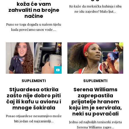
koža će vam
Ko kaže da meksička kuhinja i riba
zahvaliti na brojne
ne idu zajedno? Malo ljut...
načine
Puno se toga događa u našem tijelu
kada povećamo unos vode....
SUPLEMENTI
SUPLEMENTI
Stjuardesa otkrila
Serena Williams
zašto nije dobro piti
zaprepastila
čaj ili kafu u avionu i
prijatelje hranom
mnoge šokirala
koju im je servirala,
neki su povraćali
Posao stjuardese nesumnjivo može
biti jedan od najzanimlji...
Jedna od najboljih teniserki svijeta
Serena Williams zapre...