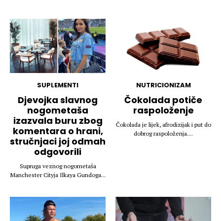
SUPLEMENTI
NUTRICIONIZAM
Djevojka slavnog
Čokolada potiče
nogometaša
raspoloženje
izazvala buru zbog
Čokolada je lijek, afrodizijak i put do
komentara o hrani,
dobrog raspoloženja....
stručnjaci joj odmah
odgovorili
Supruga veznog nogometaša
Manchester Cityja Ilkaya Gundoga...