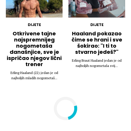
DIJETE
DIJETE
Otkrivene tajne
Haaland pokazao
najspremnijeg
čime se hrani i sve
nogometaša
šokirao: "I ti to
današnjice, sve je
stvarno jedeš?"
ispričao njegov lični
Erling Braut Haaland jedan je od
trener
najboljih nogometaša svij...
Erling Haaland (22) jedan je od
najboljih mladih nogometaš...