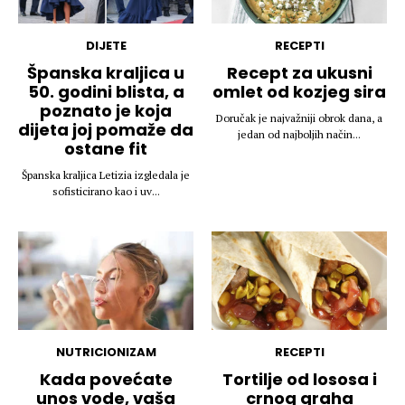
DIJETE
RECEPTI
Španska kraljica u
Recept za ukusni
50. godini blista, a
omlet od kozjeg sira
poznato je koja
Doručak je najvažniji obrok dana, a
dijeta joj pomaže da
jedan od najboljih način...
ostane fit
Španska kraljica Letizia izgledala je
sofisticirano kao i uv...
NUTRICIONIZAM
RECEPTI
Kada povećate
Tortilje od lososa i
unos vode, vaša
crnog graha