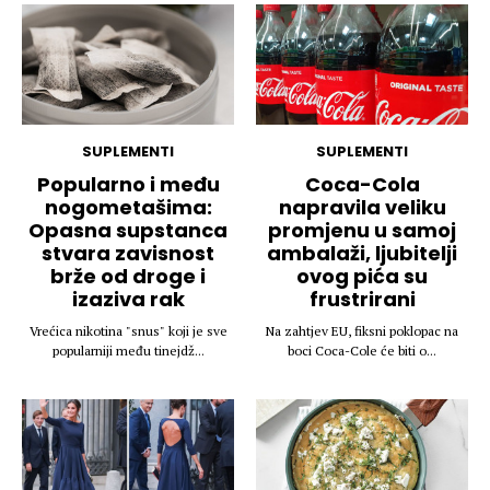
SUPLEMENTI
SUPLEMENTI
Popularno i među
Coca-Cola
nogometašima:
napravila veliku
Opasna supstanca
promjenu u samoj
stvara zavisnost
ambalaži, ljubitelji
brže od droge i
ovog pića su
izaziva rak
frustrirani
Vrećica nikotina "snus" koji je sve
Na zahtjev EU, fiksni poklopac na
popularniji među tinejdž...
boci Coca-Cole će biti o...