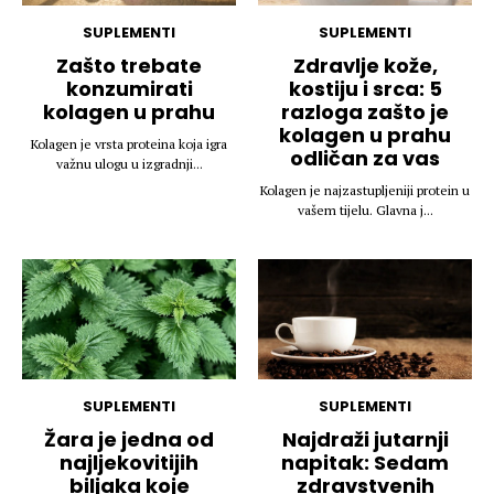
SUPLEMENTI
SUPLEMENTI
Zašto trebate
Zdravlje kože,
konzumirati
kostiju i srca: 5
kolagen u prahu
razloga zašto je
kolagen u prahu
Kolagen je vrsta proteina koja igra
odličan za vas
važnu ulogu u izgradnji...
Kolagen je najzastupljeniji protein u
vašem tijelu. Glavna j...
SUPLEMENTI
SUPLEMENTI
Žara je jedna od
Najdraži jutarnji
najljekovitijih
napitak: Sedam
biljaka koje
zdravstvenih