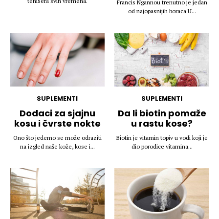
tenisera svih vremena.
Francis Ngannou trenutno je jedan
od najopasnijih boraca U...
SUPLEMENTI
SUPLEMENTI
Dodaci za sjajnu
Da li biotin pomaže
kosu i čvrste nokte
u rastu kose?
Ono što jedemo se može odraziti
Biotin je vitamin topiv u vodi koji je
na izgled naše kože, kose i...
dio porodice vitamina...