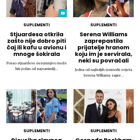
SUPLEMENTI
SUPLEMENTI
Stjuardesa otkrila
Serena Williams
zašto nije dobro piti
zaprepastila
čaj ili kafu u avionu i
prijatelje hranom
mnoge šokirala
koju im je servirala,
neki su povraćali
Posao stjuardese nesumnjivo može
biti jedan od najzanimlji...
Jedna od najboljih teniserki svijeta
Serena Williams zapre...
SUPLEMENTI
SUPLEMENTI