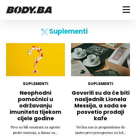
FITNESS
Suplementi
Vježbanje
BODYBUILDING
Mršanje
Discipline
Trening i vježbe
ISHRANA
Indoor & Outdoor
Takmičarski bodybuilding
Savjeti
Dijete
ZDRAVLJE
Ostalo
Nutricionizam
SUPLEMENTI
SUPLEMENTI
Recepti
Um i tijelo
Neophodni
Govorili su da će biti
LIFESTYLE
pomoćnici u
nasljednik Lionela
Suplementi
Povrede i bolesti
održavanju
Messija, a sada se
Tablica kalorija
Lifestyle
Bodybuilding
imuniteta tijekom
posvetio prodaji
VODA
Trudnice
Fitness
cijele godine
kafe
Ishrana
Prvo su bili smatrani za agente
Većina nas je programirana da
MAGAZIN
protiv starenja, a danas su...
ujutro prvo posegnemo za šol...
Zdravlje