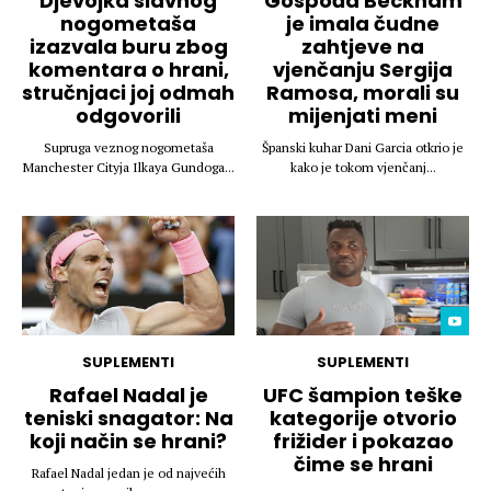
Djevojka slavnog
Gospođa Beckham
nogometaša
je imala čudne
izazvala buru zbog
zahtjeve na
komentara o hrani,
vjenčanju Sergija
stručnjaci joj odmah
Ramosa, morali su
odgovorili
mijenjati meni
Supruga veznog nogometaša
Španski kuhar Dani Garcia otkrio je
Manchester Cityja Ilkaya Gundoga...
kako je tokom vjenčanj...
SUPLEMENTI
SUPLEMENTI
Rafael Nadal je
UFC šampion teške
teniski snagator: Na
kategorije otvorio
koji način se hrani?
frižider i pokazao
čime se hrani
Rafael Nadal jedan je od najvećih