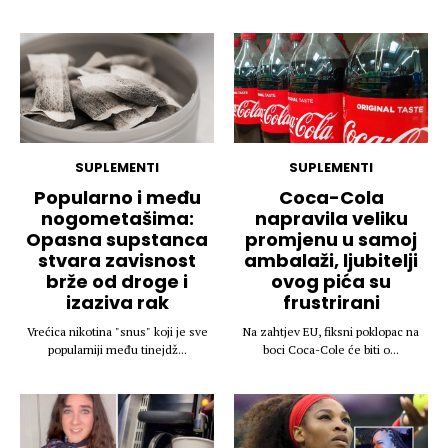
Hedonizam
Njega nje
KALORIJE
Njega njega
Šminka
Tehnologija
SUPLEMENTI
SUPLEMENTI
Popularno i među
Coca-Cola
nogometašima:
napravila veliku
Opasna supstanca
promjenu u samoj
stvara zavisnost
ambalaži, ljubitelji
brže od droge i
ovog pića su
izaziva rak
frustrirani
Vrećica nikotina "snus" koji je sve
Na zahtjev EU, fiksni poklopac na
popularniji među tinejdž...
boci Coca-Cole će biti o...