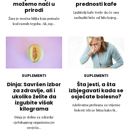
možemo naći u
prednosti kafe
prirodi
Ljubitelji kafe tvrde da će ona
razbuditi brže od bilo kojeg...
Žara je moćna biljka koja pomaže
kod raznih tegoba. Ali, isp...
SUPLEMENTI
SUPLEMENTI
Dinja: Savršen izbor
Šta jesti, a šta
za zdravlje, ali i
izbjegavati kada se
ukoliko želite da
osjećate bolesno?
izgubite višak
Adekvatna prehrana za vrijeme
kilograma
bolesti vrlo je bitna kako bi...
Dinja je dobra za zdravlje
cjelokupnog organizma jer
osvježa...