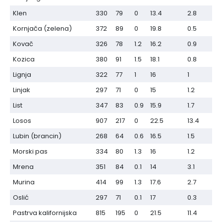
Klen
330
79
0
13.4
2.8
Kornjača (zelena)
372
89
0
19.8
0.5
Kovač
326
78
1.2
16.2
0.9
Kozica
380
91
1.5
18.1
0.8
Lignja
322
77
1
16
1
Linjak
297
71
0
15
1.2
List
347
83
0.9
15.9
1.7
Losos
907
217
0
22.5
13.4
Lubin (brancin)
268
64
0.6
16.5
1.5
Morski pas
334
80
1.3
16
1.2
Mrena
351
84
0.1
14
3.1
Murina
414
99
1.3
17.6
2.7
Oslić
297
71
0.1
17
0.3
Pastrva kalifornijska
815
195
0
21.5
11.4