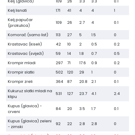
Kelj (glavica)
109
26
3.3
3.3
0.1
Kelj lisnati
171
41
4
4
1
Kelj papučar
109
26
2.7
4
0.1
(prokulica)
Komorač (samo list)
113
27
5
1.5
0
Krastavac (kiseli)
42
10
2
0.5
0.2
Krastavac (sviježi)
59
14
1.8
0.7
0.5
Krompir mladi
297
71
17.6
0.9
0.2
Krompir slatki
502
120
29
1
0
Krompir zreli
364
87
20.8
2.1
0.1
Kukuruz slatki mladi na
531
127
23.7
4.1
2.4
klipu
Kupus (glavica) -
84
20
3.5
1.7
0.1
crveni
Kupus (glavica) zeleni
92
22
2.8
2.8
0
- zimski