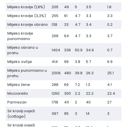
Mlijeko kravlje (1,8%)
205
49
5
3.5
1.8
Mlijeko kravlje (3,3%)
255
61
4.7
3.3
3.3
Mlijeko kravlje obrano
138
33
4.7
3.4
0.2
Mlijeko kravlje
268
64
4.7
3.3
3.7
punomasno
Mlijeko obrano u
1404
336
50.9
34.9
0.7
prahu
Mlijeko ovčije
414
99
3.8
5.7
6.9
Mlijeko punomasno u
2006
480
39.8
26.3
25.1
prahu
Mlijeko žene
288
69
7.2
1.3
4.1
Mozzarella
1260
300
2.2
22.2
22.4
Parmezan
1718
411
2
40
27
Sir kravlji sviježi
397
95
3
14
3
(cottage)
Sir kravlji sviježi