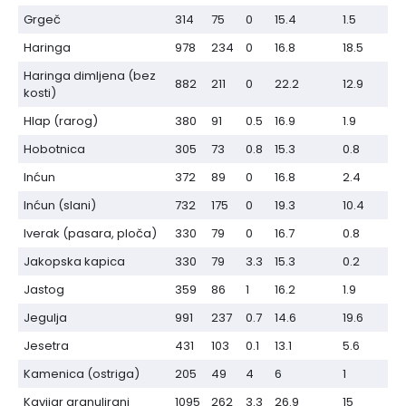
Grgeč
314
75
0
15.4
1.5
Haringa
978
234
0
16.8
18.5
Haringa dimljena (bez
882
211
0
22.2
12.9
kosti)
Hlap (rarog)
380
91
0.5
16.9
1.9
Hobotnica
305
73
0.8
15.3
0.8
Inćun
372
89
0
16.8
2.4
Inćun (slani)
732
175
0
19.3
10.4
Iverak (pasara, ploča)
330
79
0
16.7
0.8
Jakopska kapica
330
79
3.3
15.3
0.2
Jastog
359
86
1
16.2
1.9
Jegulja
991
237
0.7
14.6
19.6
Jesetra
431
103
0.1
13.1
5.6
Kamenica (ostriga)
205
49
4
6
1
Kavijar granulirani
1095
262
3.3
26.9
15