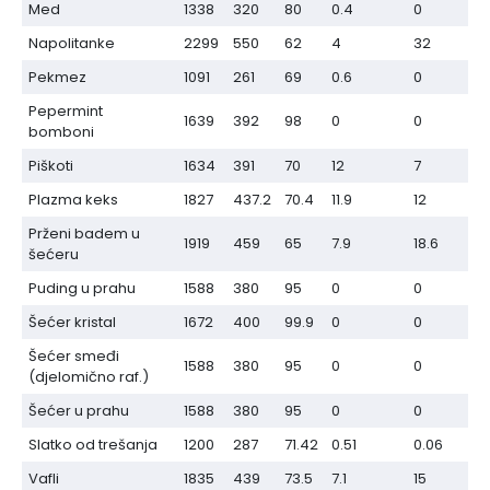
Med
1338
320
80
0.4
0
Napolitanke
2299
550
62
4
32
Pekmez
1091
261
69
0.6
0
Pepermint
1639
392
98
0
0
bomboni
Piškoti
1634
391
70
12
7
Plazma keks
1827
437.2
70.4
11.9
12
Prženi badem u
1919
459
65
7.9
18.6
šećeru
Puding u prahu
1588
380
95
0
0
Šećer kristal
1672
400
99.9
0
0
Šećer smeđi
1588
380
95
0
0
(djelomično raf.)
Šećer u prahu
1588
380
95
0
0
Slatko od trešanja
1200
287
71.42
0.51
0.06
Vafli
1835
439
73.5
7.1
15