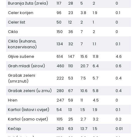
Buranija žuta (zrela)
117
28
5
2
0
Celer korijen
96
23
3.8
1.9
0.1
Celer list
50
12
2
1
0
Cikla
150
36
7
2
0
Cikla (kuhana,
134
32
7
1.1
0.1
konzervisana)
Gljive sušene
614
147
15.6
11.8
4.6
Grah mladi (sirovi)
460
110
20.7
6.4
0.6
Grašak zeleni
222
53
7.5
5.7
0.4
(smrznuti)
Grašak zeleni (u zrnu)
280
67
10.6
5.8
0.4
Hren
247
59
11
4.5
0
Karfiol (listovi i cvijet)
54
13
1.5
1.9
0.1
Karfiol (samo cvijet)
105
25
2.7
3.2
0.2
Kečap
263
63
13.7
1.5
0.01