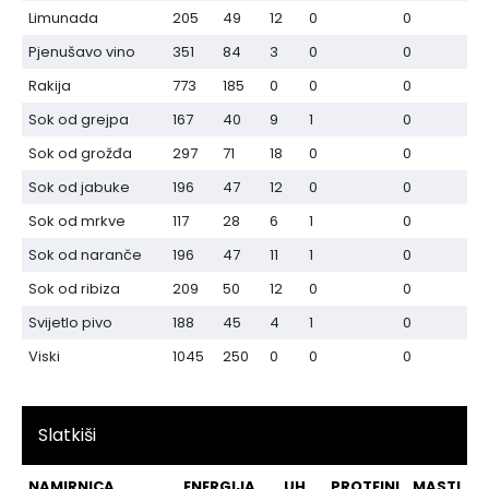
Limunada
205
49
12
0
0
Pjenušavo vino
351
84
3
0
0
Rakija
773
185
0
0
0
Sok od grejpa
167
40
9
1
0
Sok od grožđa
297
71
18
0
0
Sok od jabuke
196
47
12
0
0
Sok od mrkve
117
28
6
1
0
Sok od naranče
196
47
11
1
0
Sok od ribiza
209
50
12
0
0
Svijetlo pivo
188
45
4
1
0
Viski
1045
250
0
0
0
Slatkiši
NAMIRNICA
ENERGIJA
UH
PROTEINI
MASTI