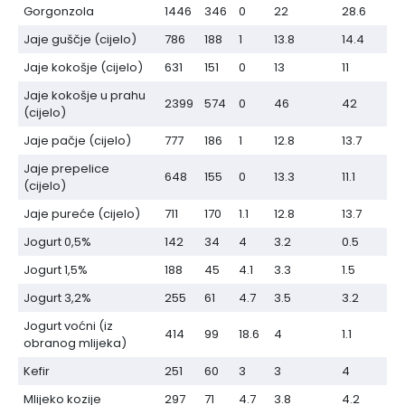
Gorgonzola
1446
346
0
22
28.6
Jaje guščje (cijelo)
786
188
1
13.8
14.4
Jaje kokošje (cijelo)
631
151
0
13
11
Jaje kokošje u prahu
2399
574
0
46
42
(cijelo)
Jaje pačje (cijelo)
777
186
1
12.8
13.7
Jaje prepelice
648
155
0
13.3
11.1
(cijelo)
Jaje pureće (cijelo)
711
170
1.1
12.8
13.7
Jogurt 0,5%
142
34
4
3.2
0.5
Jogurt 1,5%
188
45
4.1
3.3
1.5
Jogurt 3,2%
255
61
4.7
3.5
3.2
Jogurt voćni (iz
414
99
18.6
4
1.1
obranog mlijeka)
Kefir
251
60
3
3
4
Mlijeko kozije
297
71
4.7
3.8
4.2