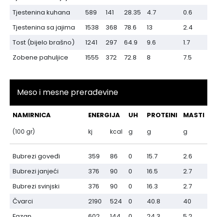
Tjestenina kuhana
589
141
28.35
4.7
0.6
Tjestenina sa jajima
1538
368
78.6
13
2.4
Tost (bijelo brašno)
1241
297
64.9
9.6
1.7
Zobene pahuljice
1555
372
72.8
8
7.5
Meso i mesne prerađevine
NAMIRNICA
ENERGIJA
UH
PROTEINI
MASTI
(100 gr)
kj
kcal
g
g
g
Bubrezi goveđi
359
86
0
15.7
2.6
Bubrezi janjeći
376
90
0
16.5
2.7
Bubrezi svinjski
376
90
0
16.3
2.7
Čvarci
2190
524
0
40.8
40
Fazan
602
144
0
24.3
5.2