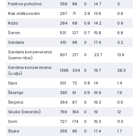
Pastrva potočna
359
86
0
14.7
3
Rak slatkovodni
297
71
2.9
13.6
0.6
Raža
284
68
0.8
14.2
0.9
Šaran
531
127
0.7
15.8
6.8
Sardela
410
98
0
17.4
3.2
Sardela konzervirana
907
217
0
23.7
13.6
(samo riba)
Sardine konzervirana
1396
334
0
19.7
28.3
(u ulju)
Sipa
301
72
0.8
14
1.4
Škampi
380
91
0.5
16.9
1.9
Škrpina
364
87
0
19.3
0.5
Skuša (lokarda)
769
184
0
19
12
Som
727
174
0
15.3
11.3
Štuka
355
85
0
17.4
1.7