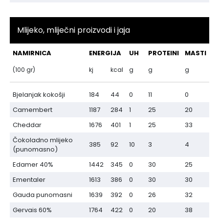
Mlijeko, mliječni proizvodi i jaja
NAMIRNICA
ENERGIJA
UH
PROTEINI
MASTI
(100 gr)
kj
kcal
g
g
g
Bjelanjak kokošji
184
44
0
11
0
Camembert
1187
284
1
25
20
Cheddar
1676
401
1
25
33
Čokoladno mlijeko
385
92
10
3
4
(punomasno)
Edamer 40%
1442
345
0
30
25
Ementaler
1613
386
0
30
30
Gauda punomasni
1639
392
0
26
32
Gervais 60%
1764
422
0
20
38