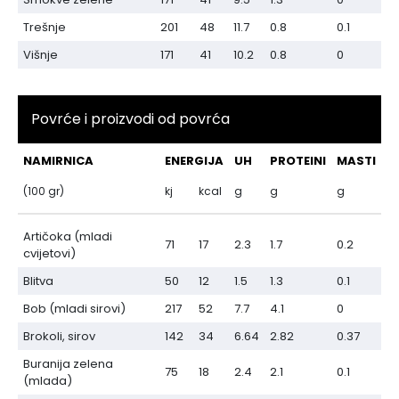
Trešnje
201
48
11.7
0.8
0.1
Višnje
171
41
10.2
0.8
0
Povrće i proizvodi od povrća
NAMIRNICA
ENERGIJA
UH
PROTEINI
MASTI
(100 gr)
kj
kcal
g
g
g
Artičoka (mladi
71
17
2.3
1.7
0.2
cvijetovi)
Blitva
50
12
1.5
1.3
0.1
Bob (mladi sirovi)
217
52
7.7
4.1
0
Brokoli, sirov
142
34
6.64
2.82
0.37
Buranija zelena
75
18
2.4
2.1
0.1
(mlada)