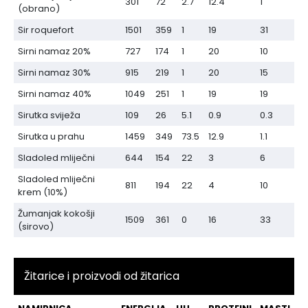
301
72
2.7
12.4
1
(obrano)
Sir roquefort
1501
359
1
19
31
Sirni namaz 20%
727
174
1
20
10
Sirni namaz 30%
915
219
1
20
15
Sirni namaz 40%
1049
251
1
19
19
Sirutka sviježa
109
26
5.1
0.9
0.3
Sirutka u prahu
1459
349
73.5
12.9
1.1
Sladoled mliječni
644
154
22
3
6
Sladoled mliječni
811
194
22
4
10
krem (10%)
Žumanjak kokošji
1509
361
0
16
33
(sirovo)
Žitarice i proizvodi od žitarica