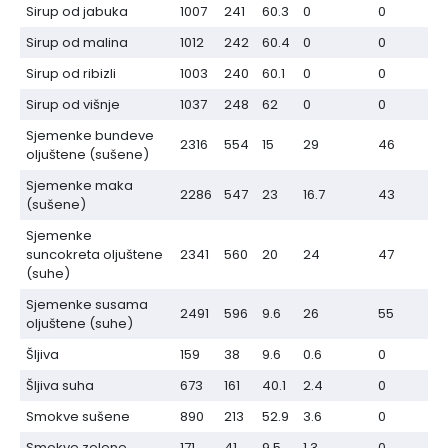
Sirup od jabuka
1007
241
60.3
0
0
Sirup od malina
1012
242
60.4
0
0
Sirup od ribizli
1003
240
60.1
0
0
Sirup od višnje
1037
248
62
0
0
Sjemenke bundeve
2316
554
15
29
46
oljuštene (sušene)
Sjemenke maka
2286
547
23
16.7
43
(sušene)
Sjemenke
suncokreta oljuštene
2341
560
20
24
47
(suhe)
Sjemenke susama
2491
596
9.6
26
55
oljuštene (suhe)
Šljiva
159
38
9.6
0.6
0
Šljiva suha
673
161
40.1
2.4
0
Smokve sušene
890
213
52.9
3.6
0
Smokve zelene
171
41
9.5
1.3
0