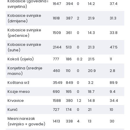
Kobasice (govedina i
1647
394
0
14.2
37.4
svinjetina)
Kobasice svinjske
1618
387
2
21.9
31.3
(dimljene)
Kobasice svinjske
1509
361
0
14.3
33.8
(pečenice)
Kobasice svinjske
2144
513
0
21.3
47.5
(suhe)
Kokoš (cijela)
777
186
0.2
21.5
11
Konjetina (srednje
460
110
0
20.9
2.8
masno)
Koštana srž
3549
849
0
3.2
89.9
Kozje meso
690
165
0
18.7
9.4
Krvavice
1588
380
1.2
14.8
34.4
Kunić
727
174
0
21
10
Mesni narezak
1413
338
4
13
30
(svinjsko + goveđe)