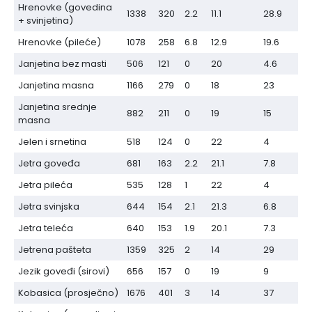
Hrenovke (govedina
1338
320
2.2
11.1
28.9
+ svinjetina)
Hrenovke (pileće)
1078
258
6.8
12.9
19.6
Janjetina bez masti
506
121
0
20
4.6
Janjetina masna
1166
279
0
18
23
Janjetina srednje
882
211
0
19
15
masna
Jelen i srnetina
518
124
0
22
4
Jetra goveđa
681
163
2.2
21.1
7.8
Jetra pileća
535
128
1
22
4
Jetra svinjska
644
154
2.1
21.3
6.8
Jetra teleća
640
153
1.9
20.1
7.3
Jetrena pašteta
1359
325
2
14
29
Jezik goveđi (sirovi)
656
157
0
19
9
Kobasica (prosječno)
1676
401
3
14
37