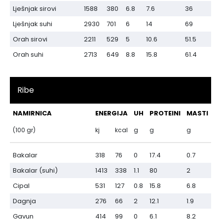
Lješnjak sirovi
1588
380
6.8
7.6
36
Lješnjak suhi
2930
701
6
14
69
Orah sirovi
2211
529
5
10.6
51.5
Orah suhi
2713
649
8.8
15.8
61.4
Ribe
NAMIRNICA
ENERGIJA
UH
PROTEINI
MASTI
(100 gr)
kj
kcal
g
g
g
Bakalar
318
76
0
17.4
0.7
Bakalar (suhi)
1413
338
1.1
80
2
Cipal
531
127
0.8
15.8
6.8
Dagnja
276
66
2
12.1
1.9
Gavun
414
99
0
6.1
8.2