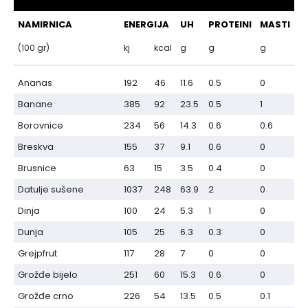
Hedonizam
Njega nje
KALORIJE
NAMIRNICA
ENERGIJA
UH
PROTEINI
MASTI
Njega njega
(100 gr)
kj
kcal
g
g
g
Šminka
Tehnologija
Ananas
192
46
11.6
0.5
0
Banane
385
92
23.5
0.5
1
Borovnice
234
56
14.3
0.6
0.6
Breskva
155
37
9.1
0.6
0
Brusnice
63
15
3.5
0.4
0
Datulje sušene
1037
248
63.9
2
0
Dinja
100
24
5.3
1
0
Dunja
105
25
6.3
0.3
0
Grejpfrut
117
28
7
0
0
Grožđe bijelo
251
60
15.3
0.6
0
Grožđe crno
226
54
13.5
0.5
0.1