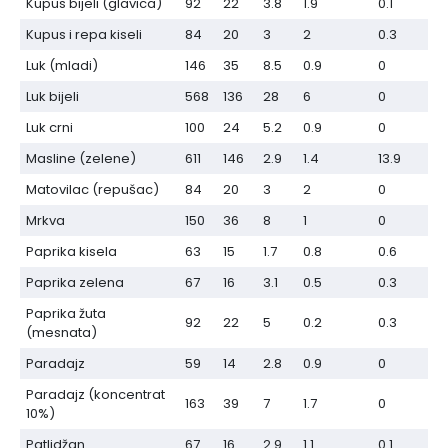
Kupus bijeli (glavica)
92
22
3.8
1.9
0.1
Kupus i repa kiseli
84
20
3
2
0.3
Luk (mladi)
146
35
8.5
0.9
0
Luk bijeli
568
136
28
6
0
Luk crni
100
24
5.2
0.9
0
Masline (zelene)
611
146
2.9
1.4
13.9
Matovilac (repušac)
84
20
3
2
0
Mrkva
150
36
8
1
0
Paprika kisela
63
15
1.7
0.8
0.6
Paprika zelena
67
16
3.1
0.5
0.3
Paprika žuta
92
22
5
0.2
0.3
(mesnata)
Paradajz
59
14
2.8
0.9
0
Paradajz (koncentrat
163
39
7
1.7
0
10%)
Patlidžan
67
16
2.9
1.1
0.1