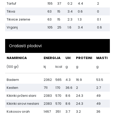
Tartuf
155
37
0.2
4.4
2
Tikva
63
15
3.4
0.6
0
Tikvice zelene
63
15
2.3
1.3
0.1
Vrganj
105
25
1.6
3.4
0.6
Orašasti plodovi
NAMIRNICA
ENERGIJA
UH
PROTEINI
MASTI
(100 gr)
kj
kcal
g
g
g
Badem
2362
565
4.3
16.9
53.5
Kesten
711
170
36.6
2
2.7
Kikiriki prženi slani
2383
570
8.6
24.3
49
Kikiriki sirovi neslani
2383
570
8.6
24.3
49
Kokosov orah
1467
351
3.7
3.2
36