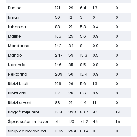
Kupine
121
29
6.4
1.3
0
Limun
50
12
3
0
0
Lubenica
88
21
5.3
0.4
0
Maline
105
25
5.6
0.9
0
Mandarina
142
34
8
0.9
0
Mango
247
59
15.3
0.5
0
Naranđa
146
35
8.5
0.8
0
Nektarina
209
50
12.4
0.9
0
Ribizl bijeli
109
26
5.6
1.3
0
Ribizl crni
117
28
6.6
0.9
0
Ribizl crveni
88
21
4.4
1.1
0
Rogač mljeveni
1350
323
80.7
4.5
1.4
Šipak sušeni mljeveni
711
170
79.2
4.5
1.5
Sirup od borovnica
1062
254
63.4
0
0