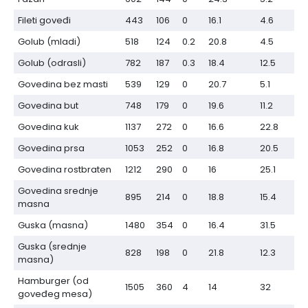
Fileti goveđi
443
106
0
16.1
4.6
Golub (mladi)
518
124
0.2
20.8
4.5
Golub (odrasli)
782
187
0.3
18.4
12.5
Govedina bez masti
539
129
0
20.7
5.1
Govedina but
748
179
0
19.6
11.2
Govedina kuk
1137
272
0
16.6
22.8
Govedina prsa
1053
252
0
16.8
20.5
Govedina rostbraten
1212
290
0
16
25.1
Govedina srednje
895
214
0
18.8
15.4
masna
Guska (masna)
1480
354
0
16.4
31.5
Guska (srednje
828
198
0
21.8
12.3
masna)
Hamburger (od
1505
360
4
14
32
goveđeg mesa)