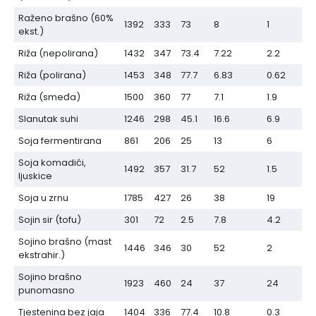
Raženo brašno (60%
1392
333
73
8
1
ekst.)
Riža (nepolirana)
1432
347
73.4
7.22
2.2
Riža (polirana)
1453
348
77.7
6.83
0.62
Riža (smeđa)
1500
360
77
7.1
1.9
Slanutak suhi
1246
298
45.1
16.6
6.9
Soja fermentirana
861
206
25
13
6
Soja komadići,
1492
357
31.7
52
1.5
ljuskice
Soja u zrnu
1785
427
26
38
19
Sojin sir (tofu)
301
72
2.5
7.8
4.2
Sojino brašno (mast
1446
346
30
52
2
ekstrahir.)
Sojino brašno
1923
460
24
37
24
punomasno
Tjestenina bez jaja
1404
336
77.4
10.8
0.3