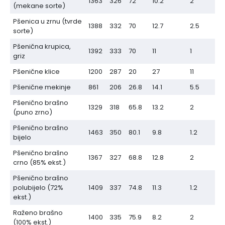
1363
326
72
10.2
2
(mekane sorte)
Pšenica u zrnu (tvrde
1388
332
70
12.7
2.5
sorte)
Pšenična krupica,
1392
333
70
11
1
griz
Pšenične klice
1200
287
20
27
11
Pšenične mekinje
861
206
26.8
14.1
5.5
Pšenično brašno
1329
318
65.8
13.2
2
(puno zrno)
Pšenično brašno
1463
350
80.1
9.8
1.2
bijelo
Pšenično brašno
1367
327
68.8
12.8
2
crno (85% ekst.)
Pšenično brašno
polubijelo (72%
1409
337
74.8
11.3
1.2
ekst.)
Raženo brašno
1400
335
75.9
8.2
2
(100% ekst.)