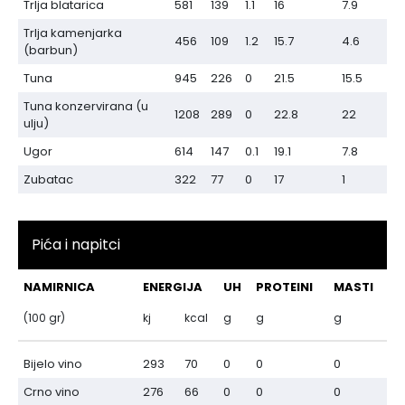
Trlja blatarica
581
139
1.1
16
7.9
Trlja kamenjarka
456
109
1.2
15.7
4.6
(barbun)
Tuna
945
226
0
21.5
15.5
Tuna konzervirana (u
1208
289
0
22.8
22
ulju)
Ugor
614
147
0.1
19.1
7.8
Zubatac
322
77
0
17
1
Pića i napitci
NAMIRNICA
ENERGIJA
UH
PROTEINI
MASTI
(100 gr)
kj
kcal
g
g
g
Bijelo vino
293
70
0
0
0
Crno vino
276
66
0
0
0