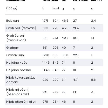
NAMIRNICA
ENERGIJA
UH
PROTEINI
MASTI
(100 gr)
kj
kcal
g
g
g
Bob suhi
1271
304
46.5
27
2.4
Grah beli (tetovac)
1133
271
45.5
21.4
1.6
Grah šareni
1141
273
49.8
19.1
1.1
(trešnjevac)
Graham
861
206
40
7
2
Grašak suhi
1296
310
56.6
22.1
1
Heljdina kaša
1446
346
74
8
2
Heljdino brašno
1446
346
72
10
2
Hljeb kukuruzni žuti
920
220
31
4.7
8.8
domaći
Hljeb miješani
961
230
39
14
2
(pšenica+raž)
Hljeb pšenični bijeli
978
234
46
8
2