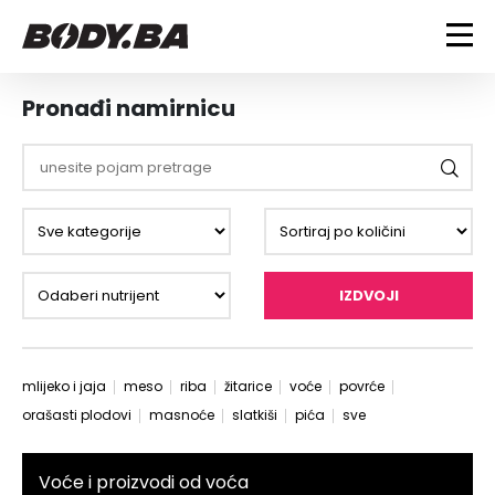
FITNESS
Pronađi namirnicu
Vježbanje
BODYBUILDING
Mršanje
Discipline
Trening i vježbe
ISHRANA
Indoor & Outdoor
Takmičarski bodybuilding
Savjeti
Dijete
ZDRAVLJE
IZDVOJI
Ostalo
Nutricionizam
Recepti
Um i tijelo
LIFESTYLE
Suplementi
Povrede i bolesti
mlijeko i jaja
meso
riba
žitarice
voće
povrće
Tablica kalorija
Lifestyle
Bodybuilding
VODA
orašasti plodovi
masnoće
slatkiši
pića
sve
Trudnice
Fitness
Ishrana
MAGAZIN
Voće i proizvodi od voća
Zdravlje