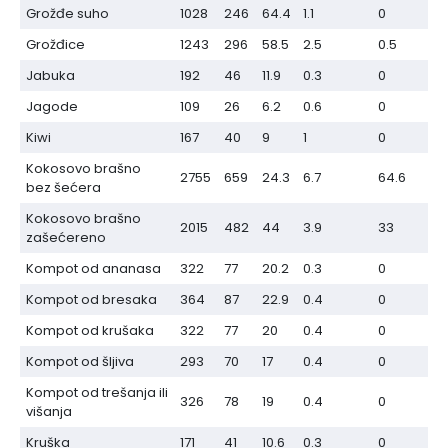
Grožđe suho
1028
246
64.4
1.1
0
Grožđice
1243
296
58.5
2.5
0.5
Jabuka
192
46
11.9
0.3
0
Jagode
109
26
6.2
0.6
0
Kiwi
167
40
9
1
0
Kokosovo brašno
2755
659
24.3
6.7
64.6
bez šećera
Kokosovo brašno
2015
482
44
3.9
33
zašećereno
Kompot od ananasa
322
77
20.2
0.3
0
Kompot od bresaka
364
87
22.9
0.4
0
Kompot od krušaka
322
77
20
0.4
0
Kompot od šljiva
293
70
17
0.4
0
Kompot od trešanja ili
326
78
19
0.4
0
višanja
Kruška
171
41
10.6
0.3
0