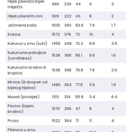
Hljeb pšenični bijeli
999
239
44
9
3
mliječni
Hljeb pšenični crni
928
222
43
8
2
Ječmena kaša
1505
360
83.6
7.9
1.7
Kokice
1572
376
72
13
4
Kukuruz u zrnu (suhi)
1455
348
72.2
8.9
3.9
Kukuruzne pahuljice
1538
368
85.1
8.6
1.6
(cornflakes)
Kukuruzno brašno ili
1538
368
76.8
7.8
2.6
krupica
Mrvice (ili dvopek od
1480
354
77.5
11.6
1.9
bijelog hljeba)
Muesli (prosijek)
1313
314
55.8
11.4
6.4
Pecivo (bijelo
1070
256
47
8
4
brašno)
Proso
1522
364
71
11
4
Pšenica u zrnu