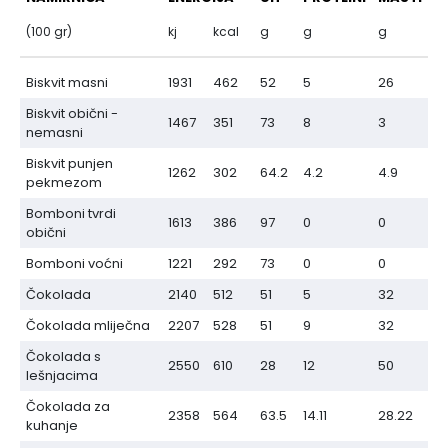
(100 gr)
kj
kcal
g
g
g
Biskvit masni
1931
462
52
5
26
Biskvit obični -
1467
351
73
8
3
nemasni
Biskvit punjen
1262
302
64.2
4.2
4.9
pekmezom
Bomboni tvrdi
1613
386
97
0
0
obični
Bomboni voćni
1221
292
73
0
0
Čokolada
2140
512
51
5
32
Čokolada mliječna
2207
528
51
9
32
Čokolada s
2550
610
28
12
50
lešnjacima
Čokolada za
2358
564
63.5
14.11
28.22
kuhanje