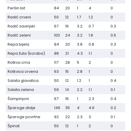
Peršin list
84
20
1
4
0
Radić crveni
50
12
1.7
1.2
0
Radić savinjski
67
16
3.2
0.7
0.3
Radić zeleni
100
24
3.2
1.8
0.5
Repa bijela
84
20
3.8
0.8
0.3
Repa žuta (koraba)
88
21
4.3
1.1
0
Rotkva crna
117
28
5
2
0
Rotkvica crvena
63
15
2.8
1
0
Salata glavatica
50
12
1.2
1
0.4
Salata zelena
59
14
2.2
1.1
0.1
Šampinjoni
67
16
1
2.3
0.4
Šparoge divlje
146
35
4
4.6
0.2
Šparoge povrtne
92
22
2.3
3
0.1
Špinat
50
12
1
2
0