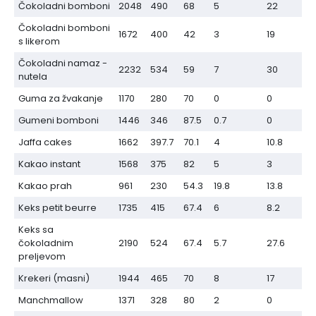
Čokoladni bomboni
2048
490
68
5
22
Čokoladni bomboni
1672
400
42
3
19
s likerom
Čokoladni namaz -
2232
534
59
7
30
nutela
Guma za žvakanje
1170
280
70
0
0
Gumeni bomboni
1446
346
87.5
0.7
0
Jaffa cakes
1662
397.7
70.1
4
10.8
Kakao instant
1568
375
82
5
3
Kakao prah
961
230
54.3
19.8
13.8
Keks petit beurre
1735
415
67.4
6
8.2
Keks sa
čokoladnim
2190
524
67.4
5.7
27.6
preljevom
Krekeri (masni)
1944
465
70
8
17
Manchmallow
1371
328
80
2
0