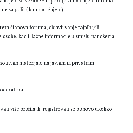
 koje nisu vezane za sport (osim na dijelu foruma
 one sa političkim sadržajem)
eta članova foruma, objavljivanje tajnih i/ili
e osobe, kao i lažne informacije u smislu nanošenja
omotivnih materijale na javnim ili privatnim
 moderatora
ati više profila ili registrovati se ponovo ukoliko