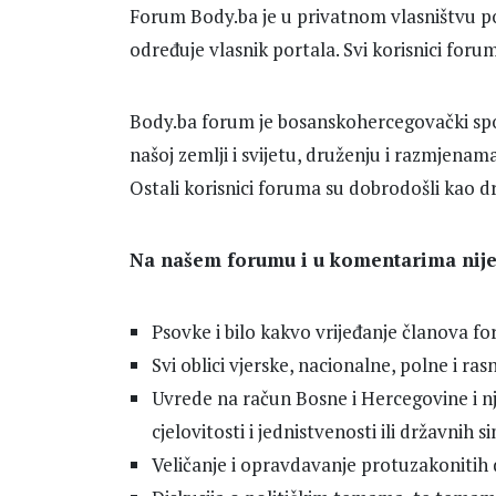
Forum Body.ba je u privatnom vlasništvu po
određuje vlasnik portala. Svi korisnici forum
Body.ba forum je bosanskohercegovački spor
našoj zemlji i svijetu, druženju i razmjenam
Ostali korisnici foruma su dobrodošli kao dra
Na našem forumu i u komentarima nije
Psovke i bilo kakvo vrijeđanje članova f
Svi oblici vjerske, nacionalne, polne i ras
Uvrede na račun Bosne i Hercegovine i nj
cjelovitosti i jednistvenosti ili državnih 
Veličanje i opravdavanje protuzakonitih di