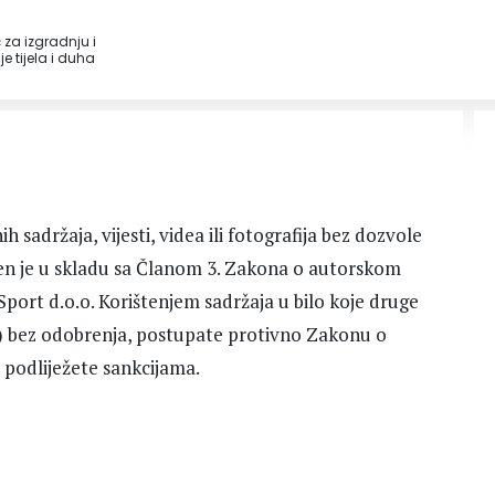
 za izgradnju i
e tijela i duha
sadržaja, vijesti, videa ili fotografija bez dozvole
ćen je u skladu sa Članom 3. Zakona o autorskom
port d.o.o. Korištenjem sadržaja u bilo koje druge
itd.) bez odobrenja, postupate protivno Zakonu o
podliježete sankcijama.