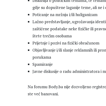
Diskusija o političkim temama, te temama
gdje su dopuštene laganije teme, ali ne i
Poticanje na mržnju i/ili huliganizam
Lažno predstavljanje, ugrožavanja identit
zaštićene podatake neke fizičke ili pravn
štete trećim osobama
Prijetnje i pozivi na fizički obračunom
Objavljivanje i/ili slanje reklamnih ili pr
porukama
Spamiranje
Javne diskusije o radu administratora i
Na forumu Body.ba nije dozvoljeno registrov
ste već banovani.