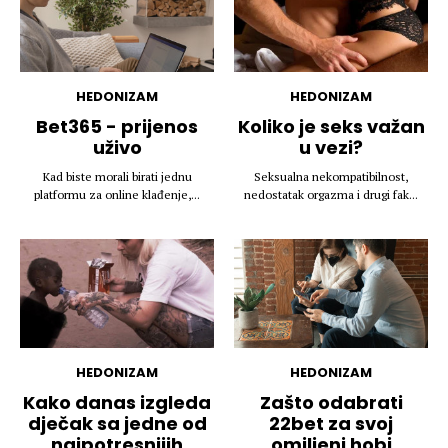
HEDONIZAM
HEDONIZAM
Bet365 - prijenos
Koliko je seks važan
uživo
u vezi?
Kad biste morali birati jednu
Seksualna nekompatibilnost,
platformu za online klađenje,...
nedostatak orgazma i drugi fak...
HEDONIZAM
HEDONIZAM
Kako danas izgleda
Zašto odabrati
dječak sa jedne od
22bet za svoj
najpotresnijih
omiljeni hobi