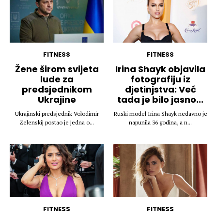
FITNESS
FITNESS
Žene širom svijeta
Irina Shayk objavila
lude za
fotografiju iz
predsjednikom
djetinjstva: Već
Ukrajine
tada je bilo jasno...
Ukrajinski predsjednik Volodimir
Ruski model Irina Shayk nedavno je
Zelenskij postao je jedna o...
napunila 36 godina, a n...
FITNESS
FITNESS