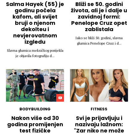
Salma Hayek (55) je
Bliži se 50. godini
godinu počela
života, ali je i dalje u
kafom, ali svijet
zavidnoj formi:
bruji o njenom
Penelope Cruz opet
dekolteu i
zablistala
nevjerovatnom
Iako se bliži 50. godini, slavna
izgledu
glumica Penelope Cruz i d...
Slavna glumica meksičkog porijekla
je objavila fotografiju d...
BODYBUILDING
FITNESS
Nakon više od 30
Svi je prijavljuju i
godina promijenjen
nazivaju lažnom:
test fizičke
"Zar niko ne može