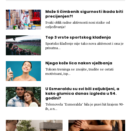
Hedonizam
Njega nje
KALORIJE
Može li čimbenik sigurnosti ikada biti
Njega njega
precijenjen?!
Šminka
Svaki oblik radne aktivnosti nosi rizike od
ozljeđivanja!
Tehnologija
Top 3 vrste sportskog klađenja
Sportsko klađenje nije tako nova aktivnost i ona je
prisutna...
Njega kože lica nakon vježbanja
Tokom treninga se znojite, trudite se ostati
motivisani, isp...
U Esmeraldu su svi bili zaljubljeni, a
kako glumica danas izgleda u 54.
godini?
Telenovela "Esmeralda" bila je pravi hit krajem 90-
ih, a n...