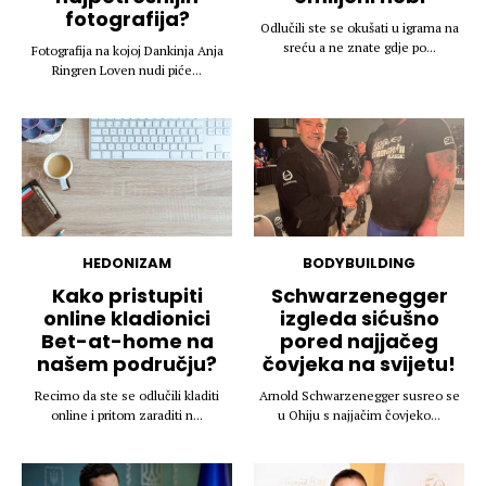
fotografija?
Odlučili ste se okušati u igrama na
sreću a ne znate gdje po...
Fotografija na kojoj Dankinja Anja
Ringren Loven nudi piće...
HEDONIZAM
BODYBUILDING
Kako pristupiti
Schwarzenegger
online kladionici
izgleda sićušno
Bet-at-home na
pored najjačeg
našem području?
čovjeka na svijetu!
Recimo da ste se odlučili kladiti
Arnold Schwarzenegger susreo se
online i pritom zaraditi n...
u Ohiju s najjačim čovjeko...