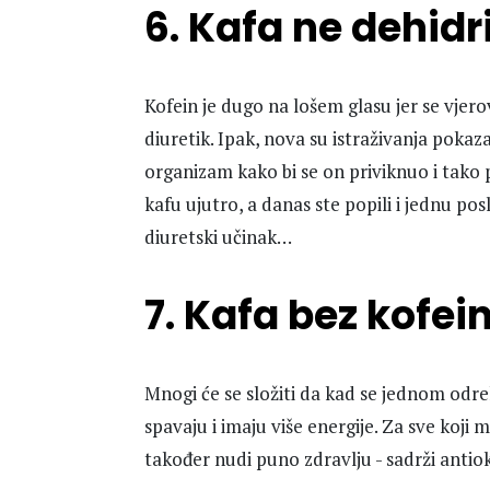
6. Kafa ne dehidr
Kofein je dugo na lošem glasu jer se vjero
diuretik. Ipak, nova su istraživanja pokaz
organizam kako bi se on priviknuo i tako p
kafu ujutro, a danas ste popili i jednu pos
diuretski učinak…
7. Kafa bez kofei
Mnogi će se složiti da kad se jednom odr
spavaju i imaju više energije. Za sve koji m
također nudi puno zdravlju - sadrži antio