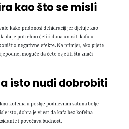
ira kao što se misli
valo kako pridonosi dehidraciji jer djeluje kao
ala da je potrebno četiri dana unositi kafu u
oništio negativne efekte. Na primjer, ako pijete
lijepodne, moguće da ćete osjetiti šta znači
na isto nudi dobrobiti
eknu kofeina u poslije podnevnim satima bolje
isle isto, dobra je vijest da kafa bez kofeina
ksidante i povećava budnost.