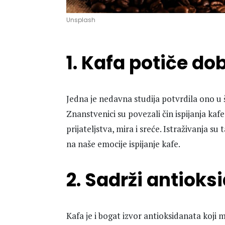
Unsplash
1. Kafa potiče do
Jedna je nedavna studija potvrdila ono u š
Znanstvenici su povezali čin ispijanja ka
prijateljstva, mira i sreće. Istraživanja 
na naše emocije ispijanje kafe.
2. Sadrži antioks
Kafa je i bogat izvor antioksidanata koji mog