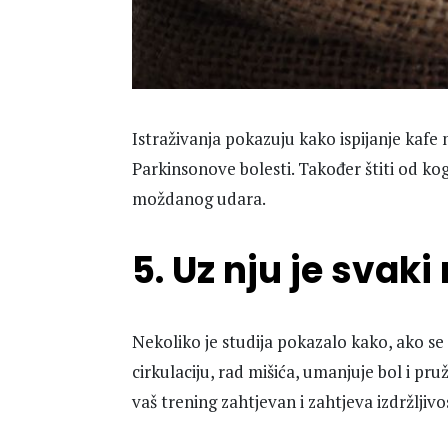
Istraživanja pokazuju kako ispijanje kafe m
Parkinsonove bolesti. Također štiti od k
moždanog udara.
5. Uz nju je svaki
Nekoliko je studija pokazalo kako, ako se
cirkulaciju, rad mišića, umanjuje bol i pr
vaš trening zahtjevan i zahtjeva izdržljivo