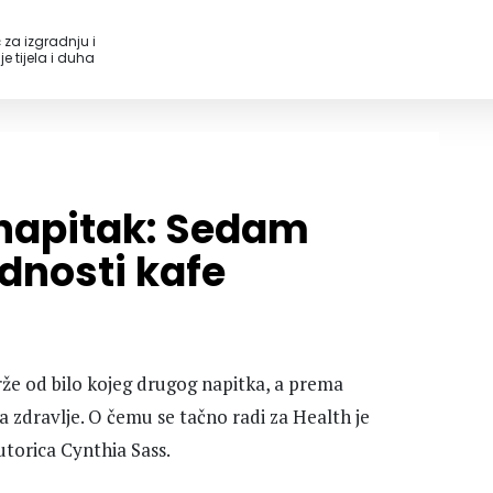
 za izgradnju i
e tijela i duha
i napitak: Sedam
dnosti kafe
brže od bilo kojeg drugog napitka, a prema
a zdravlje. O čemu se tačno radi za Health je
autorica Cynthia Sass.