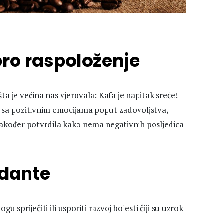
bro raspoloženje
ta je većina nas vjerovala: Kafa je napitak sreće!
fe sa pozitivnim emocijama poput zadovoljstva,
su također potvrdila kako nema negativnih posljedica
idante
u spriječiti ili usporiti razvoj bolesti čiji su uzrok