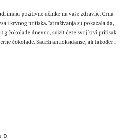
adi imaju pozitivne učinke na vaše zdravlje. Crna
a i krvnog pritiska. Istraživanja su pokazala da,
g čokolade dnevno, snizit ćete svoj krvi pritisak.
crne čokolade. Sadrži antioksidanse, ali također i
 :D