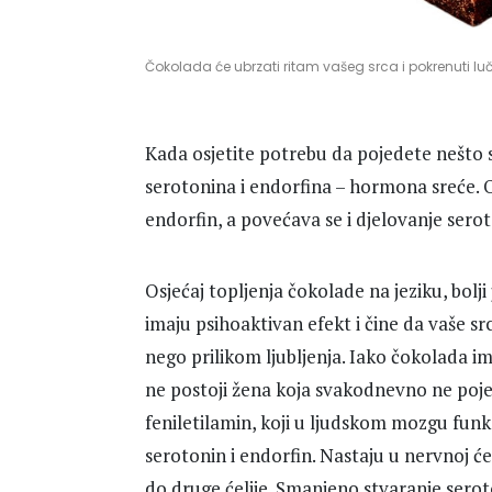
Čokolada će ubrzati ritam vašeg srca i pokrenuti l
Kada osjetite potrebu da pojedete nešto sl
serotonina i endorfina – hormona sreće. 
endorfin, a povećava se i djelovanje seroto
Osjećaj topljenja čokolade na jeziku, bolji
imaju psihoaktivan efekt i čine da vaše sr
nego prilikom ljubljenja. Iako čokolada im
ne postoji žena koja svakodnevno ne poje
feniletilamin, koji u ljudskom mozgu fun
serotonin i endorfin. Nastaju u nervnoj će
do druge ćelije. Smanjeno stvaranje sero