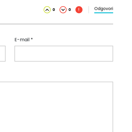
Odgovori
!
0
0
E-mail *