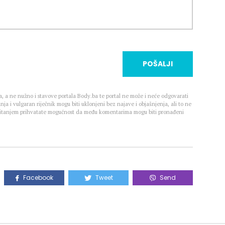
POŠALJI
, a ne nužno i stavove portala Body.ba te portal ne može i neće odgovarati
nja i vulgaran riječnik mogu biti uklonjeni bez najave i objašnjenja, ali to ne
 Čitanjem prihvatate mogućnost da među komentarima mogu biti pronađeni
Facebook
Tweet
Send