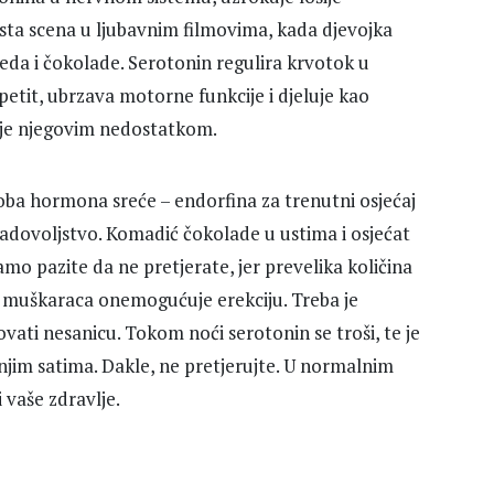
esta scena u ljubavnim filmovima, kada djevojka
eda i čokolade. Serotonin regulira krvotok u
etit, ubrzava motorne funkcije i djeluje kao
a je njegovim nedostatkom.
ba hormona sreće – endorfina za trenutni osjećaj
zadovoljstvo. Komadić čokolade u ustima i osjećat
amo pazite da ne pretjerate, jer prevelika količina
d muškaraca onemogućuje erekciju. Treba je
ovati nesanicu. Tokom noći serotonin se troši, te je
njim satima. Dakle, ne pretjerujte. U normalnim
 vaše zdravlje.