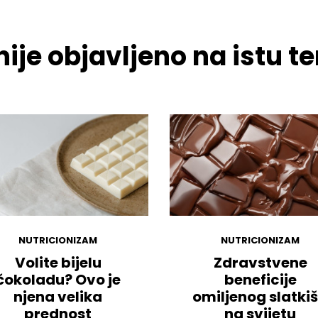
ije objavljeno na istu 
NUTRICIONIZAM
NUTRICIONIZAM
Volite bijelu
Zdravstvene
čokoladu? Ovo je
beneficije
njena velika
omiljenog slatki
prednost
na svijetu