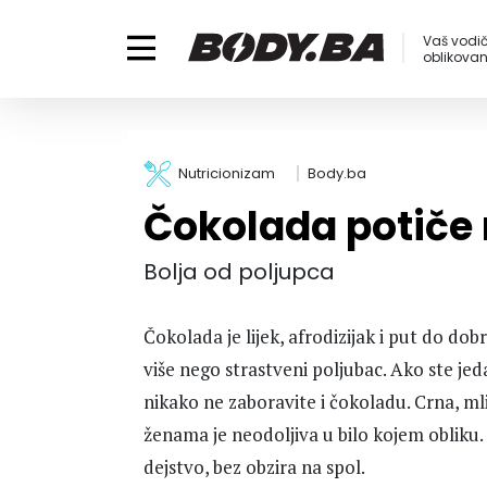
Vaš vodič
oblikovanj
Nutricionizam
Body.ba
Čokolada potiče 
Bolja od poljupca
Čokolada je lijek, afrodizijak i put do do
više nego strastveni poljubac. Ako ste jed
nikako ne zaboravite i čokoladu. Crna, ml
ženama je neodoljiva u bilo kojem obliku.
dejstvo, bez obzira na spol.