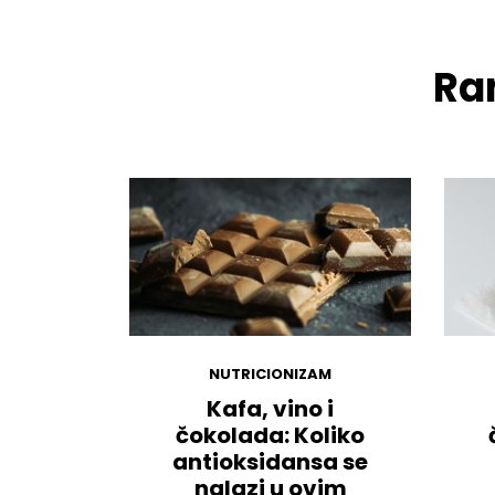
Ran
NUTRICIONIZAM
Kafa, vino i
čokolada: Koliko
antioksidansa se
nalazi u ovim