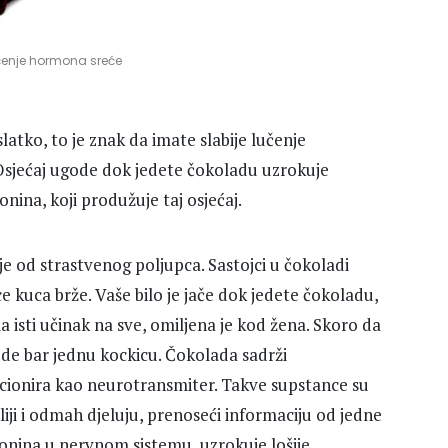
učenje hormona sreće
atko, to je znak da imate slabije lučenje
Osjećaj ugode dok jedete čokoladu uzrokuje
nina, koji produžuje taj osjećaj.
 je od strastvenog poljupca. Sastojci u čokoladi
ce kuca brže. Vaše bilo je jače dok jedete čokoladu,
a isti učinak na sve, omiljena je kod žena. Skoro da
de bar jednu kockicu. Čokolada sadrži
kcionira kao neurotransmiter. Takve supstance su
liji i odmah djeluju, prenoseći informaciju od jedne
tonina u nervnom sistemu, uzrokuje lošije