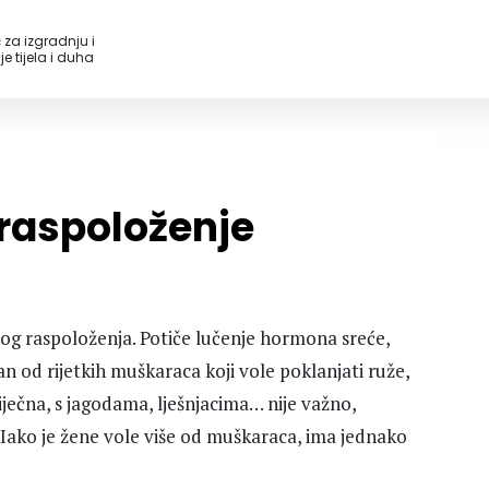
 za izgradnju i
e tijela i duha
raspoloženje
brog raspoloženja. Potiče lučenje hormona sreće,
an od rijetkih muškaraca koji vole poklanjati ruže,
iječna, s jagodama, lješnjacima… nije važno,
 Iako je žene vole više od muškaraca, ima jednako