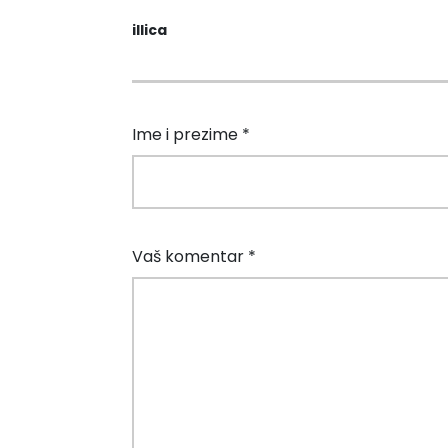
illica
Ime i prezime *
Vaš komentar *