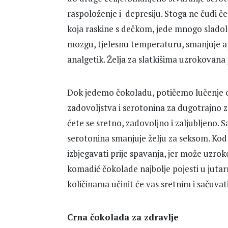
raspoloženje i depresiju. Stoga ne čudi č
koja raskine s dečkom, jede mnogo sladol
mozgu, tjelesnu temperaturu, smanjuje ap
analgetik. Želja za slatkišima uzrokovan
Dok jedemo čokoladu, potičemo lučenje o
zadovoljstva i serotonina za dugotrajno 
ćete se sretno, zadovoljno i zaljubljeno. S
serotonina smanjuje želju za seksom. Ko
izbjegavati prije spavanja, jer može uzrok
komadić čokolade najbolje pojesti u jutar
količinama učinit će vas sretnim i sačuvati
Crna čokolada za zdravlje