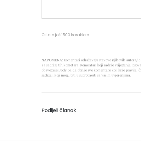
Ostalo još
1500
karaktera
NAPOMENA:
Komentari odražavaju stavove njihovih autora/ica
za sadržaj tih kometara. Komentari koji sadrže vrijeđanja, psova
obavezuje Body.ba da obriše sve komentare koji krše pravila.
sadržaji koji mogu biti u suprotnosti sa vašim uvjerenjima.
Podijeli članak