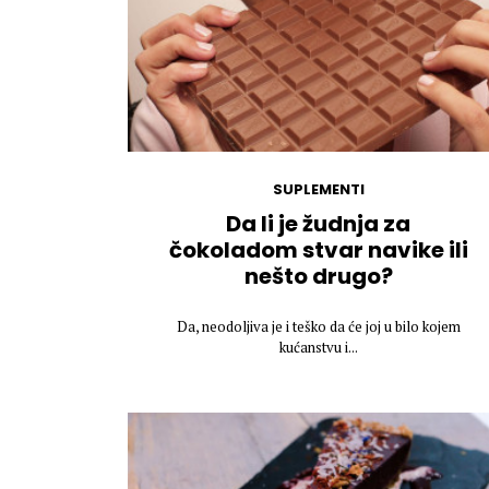
SUPLEMENTI
Da li je žudnja za
čokoladom stvar navike ili
nešto drugo?
Da, neodoljiva je i teško da će joj u bilo kojem
kućanstvu i...