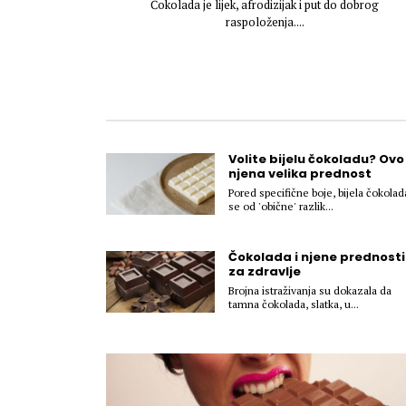
Čokolada je lijek, afrodizijak i put do dobrog
raspoloženja....
Volite bijelu čokoladu? Ovo 
njena velika prednost
Pored specifične boje, bijela čokolad
se od 'obične' razlik...
Čokolada i njene prednosti
za zdravlje
Brojna istraživanja su dokazala da
tamna čokolada, slatka, u...