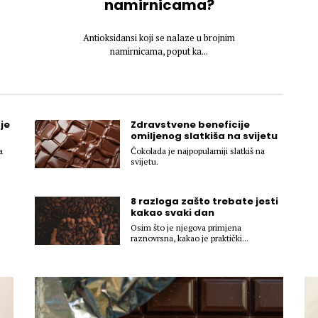
namirnicama?
Antioksidansi koji se nalaze u brojnim
namirnicama, poput ka...
je
Zdravstvene beneficije
omiljenog slatkiša na svijetu
a
Čokolada je najpopularniji slatkiš na
svijetu.
8 razloga zašto trebate jesti
kakao svaki dan
Osim što je njegova primjena
raznovrsna, kakao je praktički...