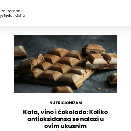
 za izgradnju i
e tijela i duha
NUTRICIONIZAM
Kafa, vino i čokolada: Koliko
antioksidansa se nalazi u
ovim ukusnim