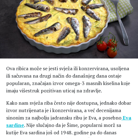
Hedonizam
Njega nje
KALORIJE
Njega njega
Šminka
Tehnologija
Ova ribica može se jesti svježa ili konzervirana, usoljena
ili sačuvana na drugi način do današnjeg dana ostaje
popularan, značajan izvor omega-3 masnih kiselina koje
imaju višestruk pozitivan uticaj na zdravlje.
Kako nam svježa riba često nije dostupna, jednako dobar
izvor nutrijenata je i konzervirana, a već decenijama
sinonim za najbolju jadransku ribu je Eva, a posebno
Eva
sardine
. Nije slučajno da je Šime, popularni morž sa
kutije Eva sardina još od 1948. godine pa do danas