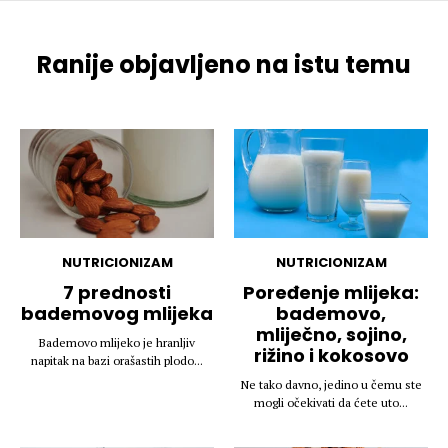
Ranije objavljeno na istu temu
NUTRICIONIZAM
NUTRICIONIZAM
7 prednosti
Poređenje mlijeka:
bademovog mlijeka
bademovo,
mliječno, sojino,
Bademovo mlijeko je hranljiv
rižino i kokosovo
napitak na bazi orašastih plodo...
Ne tako davno, jedino u čemu ste
mogli očekivati da ćete uto...