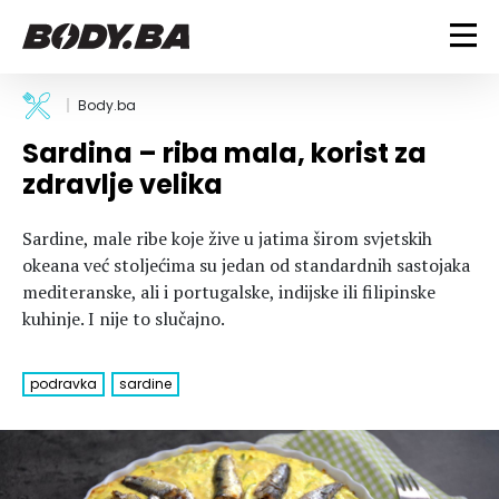
FITNESS
Body.ba
Sardina – riba mala, korist za
Vježbanje
BODYBUILDING
zdravlje velika
Mršanje
Discipline
Trening i vježbe
ISHRANA
Sardine, male ribe koje žive u jatima širom svjetskih
Indoor & Outdoor
Takmičarski bodybuilding
okeana već stoljećima su jedan od standardnih sastojaka
Savjeti
Dijete
ZDRAVLJE
mediteranske, ali i portugalske, indijske ili filipinske
Ostalo
Nutricionizam
kuhinje. I nije to slučajno.
Recepti
Um i tijelo
LIFESTYLE
Suplementi
Povrede i bolesti
podravka
sardine
Tablica kalorija
Lifestyle
Bodybuilding
VODA
Trudnice
Fitness
Ishrana
MAGAZIN
Zdravlje