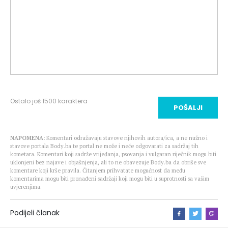
Ostalo još
1500
karaktera
POŠALJI
NAPOMENA:
Komentari odražavaju stavove njihovih autora/ica, a ne nužno i
stavove portala Body.ba te portal ne može i neće odgovarati za sadržaj tih
kometara. Komentari koji sadrže vrijeđanja, psovanja i vulgaran riječnik mogu biti
uklonjeni bez najave i objašnjenja, ali to ne obavezuje Body.ba da obriše sve
komentare koji krše pravila. Čitanjem prihvatate mogućnost da među
komentarima mogu biti pronađeni sadržaji koji mogu biti u suprotnosti sa vašim
uvjerenjima.
Podijeli članak