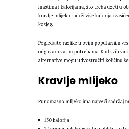
mastima i kalorijama, što treba uzeti u o
kravlje mlijeko sadrži više kalorija i zasi
kozjeg.
Pogledajte razlike u ovim popularnim vrst
odgovara vašim potrebama. Kod svih varijan
alternative mogu udvostručiti količinu š
Kravlje mlijeko
Punomasno mlijeko ima najveći sadržaj mas
150 kalorija
12 grama ugljikohidrata u obliku laktoz