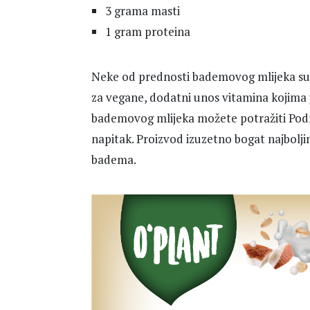
3 grama masti
1 gram proteina
Neke od prednosti bademovog mlijeka su m
za vegane, dodatni unos vitamina kojima
bademovog mlijeka možete potražiti Podr
napitak. Proizvod izuzetno bogat najbolji
badema.