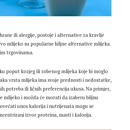
ne ili alergije, postoje i alternative za kravlje
vo mlijeko su popularne biljne alternative mlijeka.
nim trgovinama.
eku poput kozjeg ili zobenog mlijeka koje bi moglo
Svaka vrsta mlijeka ima svoje prednosti i nedostatke,
ih potreba ili ličnih preferencija ukusa. Na primjer,
je mlijeko i možda će morati da izaberu biljnu
povećati unos kalorija i nutrijenata mogu se
centrirani izvor proteina, masti i kalorija.