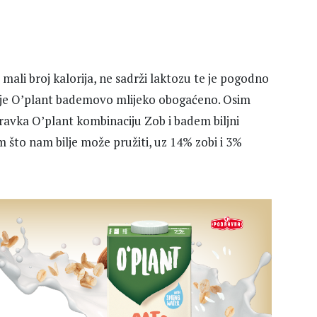
ali broj kalorija, ne sadrži laktozu te je pogodno
 je O’plant bademovo mlijeko obogaćeno. Osim
avka O’plant kombinaciju Zob i badem biljni
m što nam bilje može pružiti, uz 14% zobi i 3%