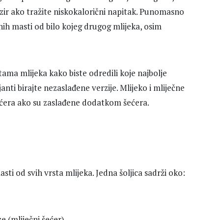
bzir ako tražite niskokalorični napitak. Punomasno
ćenih masti od bilo kojeg drugog mlijeka, osim
ama mlijeka kako biste odredili koje najbolje
ti birajte nezaslađene verzije. Mlijeko i mliječne
ećera ako su zaslađene dodatkom šećera.
ti od svih vrsta mlijeka. Jedna šoljica sadrži oko:
e (mliječni šećer)