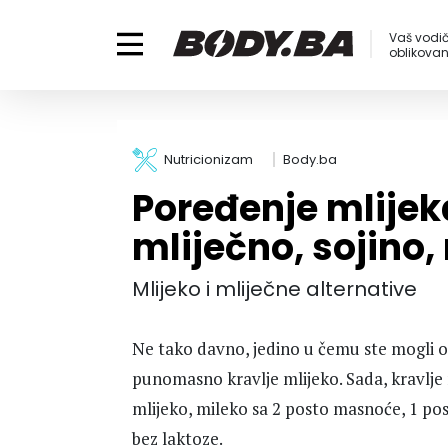
Vaš vodič
oblikovanj
Nutricionizam
Body.ba
Poređenje mlije
mliječno, sojino,
Mlijeko i mliječne alternative
Ne tako davno, jedino u čemu ste mogli oče
punomasno kravlje mlijeko. Sada, kravlj
mlijeko, mileko sa 2 posto masnoće, 1 pos
bez laktoze.