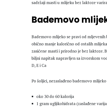
sadržaji masti u mlijeku bez laktoze varir
Bademovo mlije
Bademovo mlijeko se pravi od mljevenih 
obično manje kalorično od ostalih mlijeka
zasićene masti i prirodno je bez laktoz
biljni napitak napravljen sa izvorskom 
D, E i Ca
Po šoljici, nezaslađeno bademovo mlijeko
oko 30 do 60 kalorija
1 gram ugljikohidrata (zaslađene varija