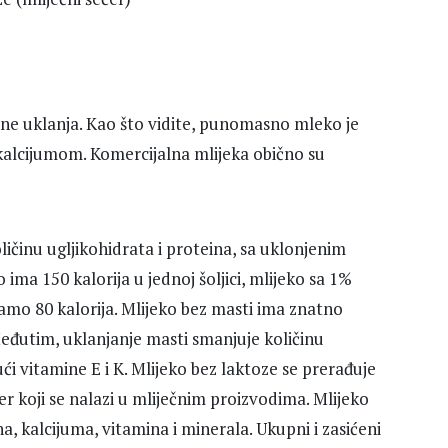
ne uklanja. Kao što vidite, punomasno mleko je
kalcijumom. Komercijalna mlijeka obično su
oličinu ugljikohidrata i proteina, sa uklonjenim
a 150 kalorija u jednoj šoljici, mlijeko sa 1%
samo 80 kalorija. Mlijeko bez masti ima znatno
eđutim, uklanjanje masti smanjuje količinu
ći vitamine E i K. Mlijeko bez laktoze se prerađuje
ćer koji se nalazi u mliječnim proizvodima. Mlijeko
a, kalcijuma, vitamina i minerala. Ukupni i zasićeni