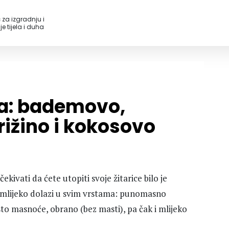
 za izgradnju i
e tijela i duha
ka: bademovo,
 rižino i kokosovo
kivati da ćete utopiti svoje žitarice bilo je
e mlijeko dolazi u svim vrstama: punomasno
to masnoće, obrano (bez masti), pa čak i mlijeko