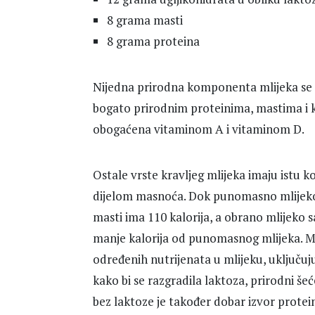
8 grama masti
8 grama proteina
Nijedna prirodna komponenta mlijeka se 
bogato prirodnim proteinima, mastima i 
obogaćena vitaminom A i vitaminom D.
Ostale vrste kravljeg mlijeka imaju istu k
dijelom masnoća. Dok punomasno mlijeko im
masti ima 110 kalorija, a obrano mlijeko 
manje kalorija od punomasnog mlijeka. M
određenih nutrijenata u mlijeku, uključuju
kako bi se razgradila laktoza, prirodni še
bez laktoze je također dobar izvor protein