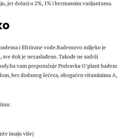
aju, jer dolazi u 2%, 1% i bezmasnim varijantama.
ko
badema i filtrirane vode.Bademovo mlijeko je
, sve dok je nezaslađeno. Takođe ne sadrži
e. Body.ba vam preporučuje Podravka O’plant badem
vodom, bez dodanog šećera, obogaćen vitaminima A,
 ima:
nte imaju više)