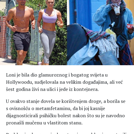
Hedonizam
Njega nje
KALORIJE
Njega njega
Šminka
Tehnologija
Loni je bila dio glamuroznog i bogatog svijeta u
Hollywoodu, sudjelovala na velikim događajima, ali već
šest godina živi na ulici i jede iz kontejnera.
U ovakvo stanje dovela se korištenjem droge, a borila se
s ovisnošću o metamfetaminu, da bi joj kasnije
dijagnosticirali psihičku bolest nakon što su je navodno
pronašli mučenu u vlastitom stanu.