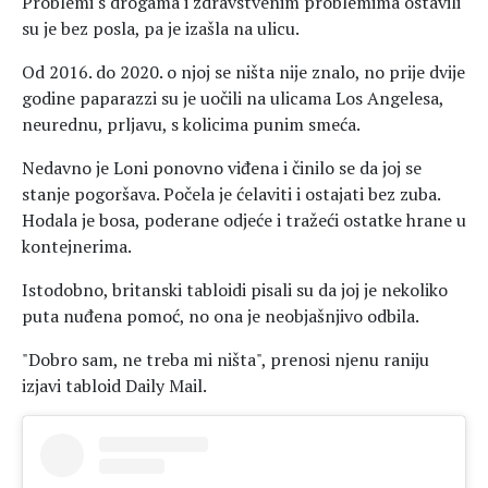
Problemi s drogama i zdravstvenim problemima ostavili
su je bez posla, pa je izašla na ulicu.
Od 2016. do 2020. o njoj se ništa nije znalo, no prije dvije
godine paparazzi su je uočili na ulicama Los Angelesa,
neurednu, prljavu, s kolicima punim smeća.
Nedavno je Loni ponovno viđena i činilo se da joj se
stanje pogoršava. Počela je ćelaviti i ostajati bez zuba.
Hodala je bosa, poderane odjeće i tražeći ostatke hrane u
kontejnerima.
Istodobno, britanski tabloidi pisali su da joj je nekoliko
puta nuđena pomoć, no ona je neobjašnjivo odbila.
"Dobro sam, ne treba mi ništa", prenosi njenu raniju
izjavi tabloid Daily Mail.