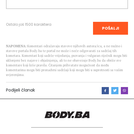
Ostalo još
1500
karaktera
POŠALJI
NAPOMENA:
Komentari odražavaju stavove njihovih autora/ica, a ne nužno i
stavove portala Body.ba te portal ne može i neće odgovarati za sadržaj tih
kometara. Komentari koji sadrže vrijeđanja, psovanja i vulgaran riječnik mogu biti
uklonjeni bez najave i objašnjenja, ali to ne obavezuje Body.ba da obriše sve
komentare koji krše pravila. Čitanjem prihvatate mogućnost da među
komentarima mogu biti pronađeni sadržaji koji mogu biti u suprotnosti sa vašim
uvjerenjima.
Podijeli članak