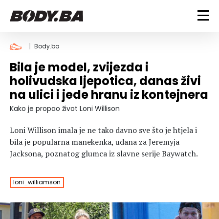
FITNESS
Body.ba
Bila je model, zvijezda i
Vježbanje
BODYBUILDING
holivudska ljepotica, danas živi
Mršanje
na ulici i jede hranu iz kontejnera
Discipline
Trening i vježbe
ISHRANA
Indoor & Outdoor
Takmičarski bodybuilding
Kako je propao život Loni Willison
Savjeti
Dijete
ZDRAVLJE
Loni Willison imala je ne tako davno sve što je htjela i
Ostalo
Nutricionizam
bila je popularna manekenka, udana za Jeremyja
Recepti
Um i tijelo
Jacksona, poznatog glumca iz slavne serije Baywatch.
LIFESTYLE
Suplementi
Povrede i bolesti
Tablica kalorija
Lifestyle
Bodybuilding
VODA
loni_williamson
Trudnice
Fitness
Ishrana
MAGAZIN
Zdravlje