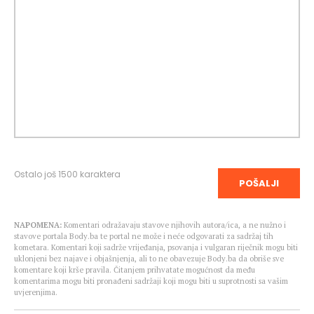
Ostalo još
1500
karaktera
POŠALJI
NAPOMENA:
Komentari odražavaju stavove njihovih autora/ica, a ne nužno i
stavove portala Body.ba te portal ne može i neće odgovarati za sadržaj tih
kometara. Komentari koji sadrže vrijeđanja, psovanja i vulgaran riječnik mogu biti
uklonjeni bez najave i objašnjenja, ali to ne obavezuje Body.ba da obriše sve
komentare koji krše pravila. Čitanjem prihvatate mogućnost da među
komentarima mogu biti pronađeni sadržaji koji mogu biti u suprotnosti sa vašim
uvjerenjima.