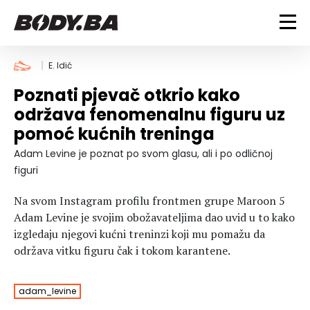
FITNESS
E. Idić
Poznati pjevač otkrio kako
Vježbanje
BODYBUILDING
održava fenomenalnu figuru uz
Mršanje
pomoć kućnih treninga
Discipline
Trening i vježbe
ISHRANA
Indoor & Outdoor
Takmičarski bodybuilding
Adam Levine je poznat po svom glasu, ali i po odličnoj
Savjeti
Dijete
figuri
ZDRAVLJE
Ostalo
Nutricionizam
Na svom Instagram profilu frontmen grupe Maroon 5
Recepti
Um i tijelo
Adam Levine je svojim obožavateljima dao uvid u to kako
LIFESTYLE
Suplementi
Povrede i bolesti
izgledaju njegovi kućni treninzi koji mu pomažu da
Tablica kalorija
Lifestyle
Bodybuilding
održava vitku figuru čak i tokom karantene.
VODA
Trudnice
Fitness
Ishrana
adam_levine
MAGAZIN
Zdravlje