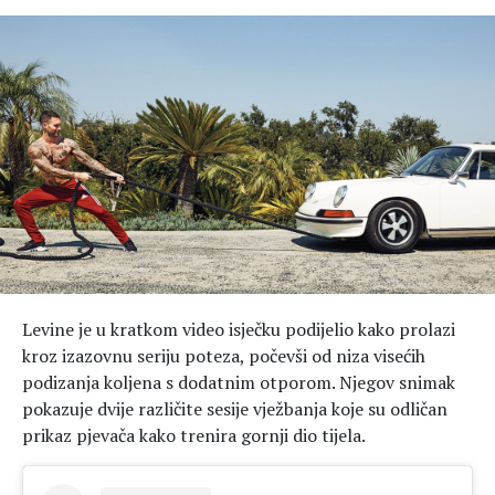
Hedonizam
Njega nje
KALORIJE
Njega njega
Šminka
Tehnologija
Levine je u kratkom video isječku podijelio kako prolazi
kroz izazovnu seriju poteza, počevši od niza visećih
podizanja koljena s dodatnim otporom. Njegov snimak
pokazuje dvije različite sesije vježbanja koje su odličan
prikaz pjevača kako trenira gornji dio tijela.