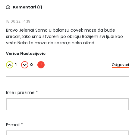
Komentari (1)
18.06.22. 14:19
Bravo Jelena! Samo u balansu covek moze da bude
srecan,tako smo stvoreni po oblicju Bozijem svi ljudi kao
vrsta.Neko to moze da sazna,a neko nikad. ... .... ...
Verica Nastasijevic
!
1
0
Odgovori
Ime i prezime *
E-mail *