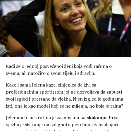
Hedonizam
Njega nje
KALORIJE
Njega njega
Šminka
Tehnologija
Radi se o jednoj posvećenoj ženi koja vodi računa o
svemu, ali naročito o svom tijelu i zdravlju.
Kako i sama Jelena kaže, činjenica da živi sa
profesionalnim sportistom joj ne dozvoljava da zapusti
svoj izgled i prestane da vježba. Njen izgled je godinama
isti, ona je kao model koji se ne mijenja, no koja je tajna?
Jelenina fitnes rutina je zasnovana na
skakanju
. Prva
vježba je skakanje na izdignutu površinu i zahvaljujući