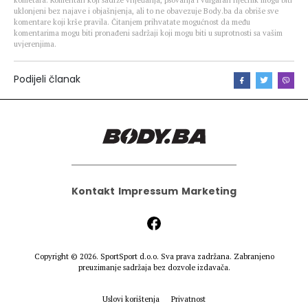
kometara. Komentari koji sadrže vrijeđanja, psovanja i vulgaran riječnik mogu biti
uklonjeni bez najave i objašnjenja, ali to ne obavezuje Body.ba da obriše sve
komentare koji krše pravila. Čitanjem prihvatate mogućnost da među
komentarima mogu biti pronađeni sadržaji koji mogu biti u suprotnosti sa vašim
uvjerenjima.
Podijeli članak
Kontakt
Impressum
Marketing
Copyright © 2026.
SportSport d.o.o.
Sva prava zadržana. Zabranjeno
preuzimanje sadržaja bez dozvole izdavača.
Uslovi korištenja
Privatnost