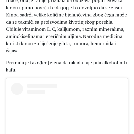
Inače, ona je ranije priznala da obožava poput Novaka
kinou i puno povrća te da joj je to dovoljno da se zasiti.
Kinoa sadrži velike količine bjelančevina zbog čega može
da se takmiči sa proizvodima životinjskog porekla.
Obiluje vitaminom E, C, kalijumom, raznim mineralima,
aminokiselinama i eteričnim uljima. Narodna medicina
koristi kinou za liječenje gihta, tumora, hemeroida i
išijasa
Priznala je također Jelena da nikada nije pila alkohol niti
kafu.