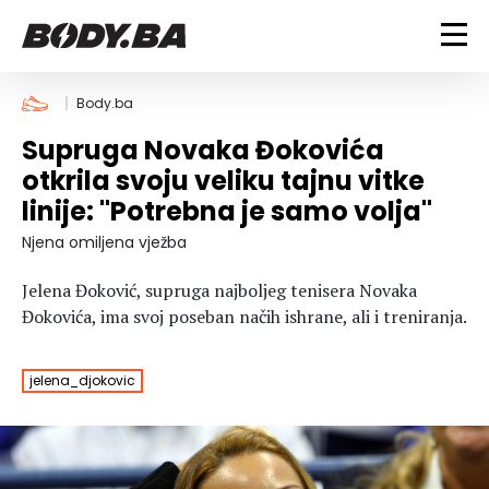
FITNESS
Body.ba
Supruga Novaka Đokovića
Vježbanje
BODYBUILDING
otkrila svoju veliku tajnu vitke
Mršanje
linije: "Potrebna je samo volja"
Discipline
Trening i vježbe
ISHRANA
Indoor & Outdoor
Takmičarski bodybuilding
Njena omiljena vježba
Savjeti
Dijete
ZDRAVLJE
Jelena Đoković, supruga najboljeg tenisera Novaka
Ostalo
Nutricionizam
Đokovića, ima svoj poseban načih ishrane, ali i treniranja.
Recepti
Um i tijelo
LIFESTYLE
Suplementi
Povrede i bolesti
jelena_djokovic
Tablica kalorija
Lifestyle
Bodybuilding
VODA
Trudnice
Fitness
Ishrana
MAGAZIN
Zdravlje