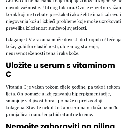
Gotovo da nema članka o ljetnoj njezi kože u kojem se ne
navodi važnost zaštitnog faktora. Ovo je izuzetno važan
korak koji ne trebate preskakati ako želite imati zdravu i
njegovanju kožu i izbjeći probleme koje može uzrokovati
prevelika izloženost sunčevoj svjetlosti.
Izlaganje UV zrakama može dovesti do brojnih oštećenja
kože, gubitka elastičnosti, ubrzanog starenja,
neuravnoteženosti tena i raka kože.
Uložite u serum s vitaminom
C
Vitamin C je važan tokom cijele godine, pa tako i tokom
ljeta. On pomaže u izbjegavanju hiperpigmentacije,
smanjuje vidljivost bora i pomaže u proizvodnji
kolagena. Stavite nekoliko kapi seruma na kožu između
pranja lica i nanošenja hidratantne kreme.
Nemojte zaboraviti na piling