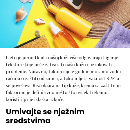
Hedonizam
Njega nje
KALORIJE
Njega njega
Šminka
Tehnologija
Ljeto je period kada našoj koži više odgovaraju laganje
teksture koje neće zatvarati našu kožu i uzrokovati
probleme. Naravno, tokom cijele godine moramo voditi
računa o zaštiti od sunca, a tokom ljeta važnost SPF-a
se povećava. Bez obzira na tip kože, krema sa zaštitnim
faktorom je definitivno nešto što uvijek trebamo
koristiti prije izlaska iz kuće.
Umivajte se nježnim
sredstvima