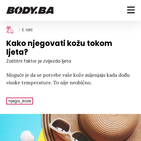
FITNESS
E. Idić
Kako njegovati kožu tokom
Vježbanje
BODYBUILDING
ljeta?
Mršanje
Discipline
Trening i vježbe
Zaštitni faktor je zvijezda ljeta
ISHRANA
Indoor & Outdoor
Takmičarski bodybuilding
Moguće je da se potrebe vaše kože mijenjaju kada dođu
Savjeti
Dijete
ZDRAVLJE
visoke temperature. To nije neobično.
Ostalo
Nutricionizam
Recepti
Um i tijelo
LIFESTYLE
njega_koze
Suplementi
Povrede i bolesti
Tablica kalorija
Lifestyle
Bodybuilding
VODA
Trudnice
Fitness
Ishrana
MAGAZIN
Zdravlje