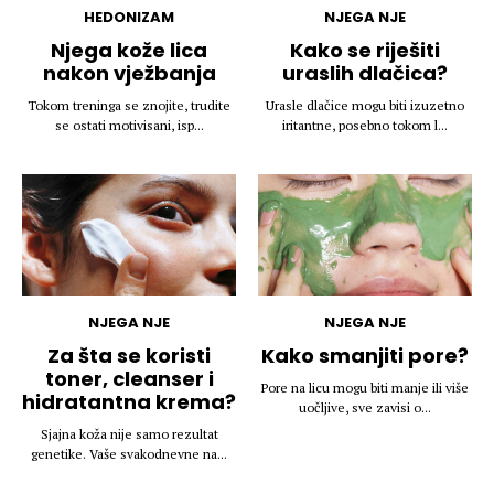
HEDONIZAM
NJEGA NJE
Njega kože lica
Kako se riješiti
nakon vježbanja
uraslih dlačica?
Tokom treninga se znojite, trudite
Urasle dlačice mogu biti izuzetno
se ostati motivisani, isp...
iritantne, posebno tokom l...
NJEGA NJE
NJEGA NJE
Za šta se koristi
Kako smanjiti pore?
toner, cleanser i
Pore na licu mogu biti manje ili više
hidratantna krema?
uočljive, sve zavisi o...
Sjajna koža nije samo rezultat
genetike. Vaše svakodnevne na...