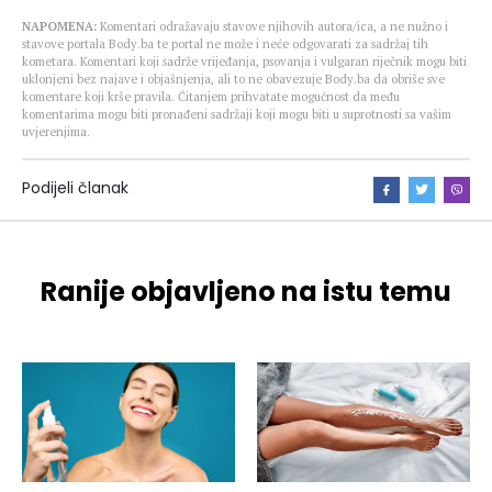
NAPOMENA:
Komentari odražavaju stavove njihovih autora/ica, a ne nužno i
stavove portala Body.ba te portal ne može i neće odgovarati za sadržaj tih
kometara. Komentari koji sadrže vrijeđanja, psovanja i vulgaran riječnik mogu biti
uklonjeni bez najave i objašnjenja, ali to ne obavezuje Body.ba da obriše sve
komentare koji krše pravila. Čitanjem prihvatate mogućnost da među
komentarima mogu biti pronađeni sadržaji koji mogu biti u suprotnosti sa vašim
uvjerenjima.
Podijeli članak
Ranije objavljeno na istu temu