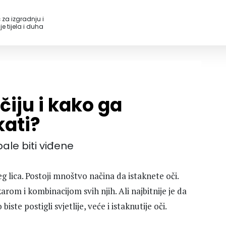
 za izgradnju i
e tijela i duha
očiju i kako ga
kati?
bale biti viđene
šeg lica. Postoji mnoštvo načina da istaknete oči.
rom i kombinacijom svih njih. Ali najbitnije je da
ste postigli svjetlije, veće i istaknutije oči.