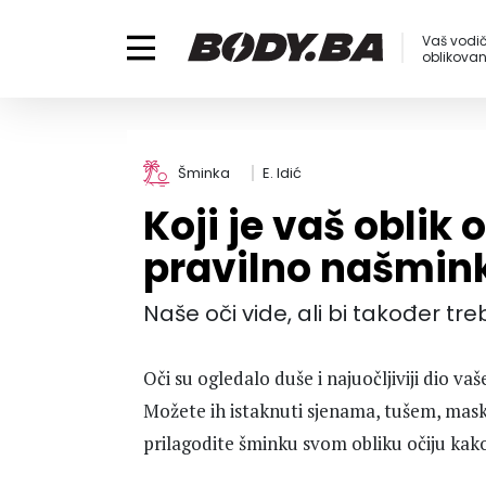
Vaš vodič
oblikovanj
Šminka
E. Idić
Koji je vaš oblik 
pravilno našmin
Naše oči vide, ali bi također tre
Oči su ogledalo duše i najuočljiviji dio va
Možete ih istaknuti sjenama, tušem, maska
prilagodite šminku svom obliku očiju kako bi