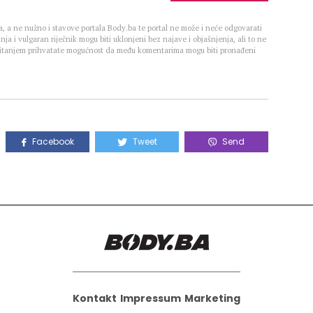
, a ne nužno i stavove portala Body.ba te portal ne može i neće odgovarati
nja i vulgaran riječnik mogu biti uklonjeni bez najave i objašnjenja, ali to ne
 Čitanjem prihvatate mogućnost da među komentarima mogu biti pronađeni
Facebook
Tweet
Send
Kontakt
Impressum
Marketing