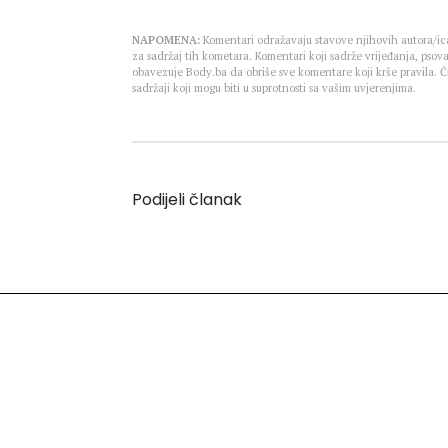
NAPOMENA:
Komentari odražavaju stavove njihovih autora/ica
za sadržaj tih kometara. Komentari koji sadrže vrijeđanja, psova
obavezuje Body.ba da obriše sve komentare koji krše pravila.
sadržaji koji mogu biti u suprotnosti sa vašim uvjerenjima.
Podijeli članak