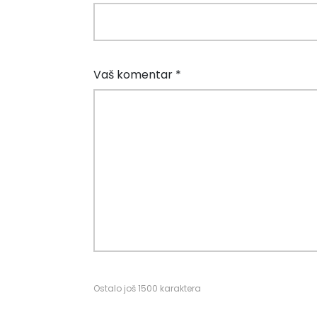
Vaš komentar *
Ostalo još
1500
karaktera