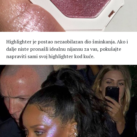
Hedonizam
Njega nje
KALORIJE
Njega njega
Šminka
Tehnologija
Highlighter je postao nezaobilazan dio šminkanja. Ako i
dalje niste pronašli idealnu nijansu za vas, pokušajte
napraviti sami svoj highlighter kod kuće.