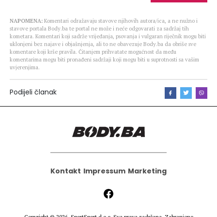
NAPOMENA:
Komentari odražavaju stavove njihovih autora/ica, a ne nužno i
stavove portala Body.ba te portal ne može i neće odgovarati za sadržaj tih
kometara. Komentari koji sadrže vrijeđanja, psovanja i vulgaran riječnik mogu biti
uklonjeni bez najave i objašnjenja, ali to ne obavezuje Body.ba da obriše sve
komentare koji krše pravila. Čitanjem prihvatate mogućnost da među
komentarima mogu biti pronađeni sadržaji koji mogu biti u suprotnosti sa vašim
uvjerenjima.
Podijeli članak
Kontakt
Impressum
Marketing
Copyright © 2026.
SportSport d.o.o.
Sva prava zadržana. Zabranjeno