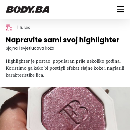
FITNESS
E. Idić
Napravite sami svoj highlighter
Vježbanje
BODYBUILDING
Mršanje
Sjajna i svjetlucava koža
Discipline
Trening i vježbe
ISHRANA
Highlighter je postao popularan prije nekoliko godina.
Indoor & Outdoor
Takmičarski bodybuilding
Koristimo ga kako bi postigli efekat sjajne kože i naglasili
Savjeti
Dijete
karakteristike lica.
ZDRAVLJE
Ostalo
Nutricionizam
Recepti
Um i tijelo
LIFESTYLE
Suplementi
Povrede i bolesti
Tablica kalorija
Lifestyle
Bodybuilding
VODA
Trudnice
Fitness
Ishrana
MAGAZIN
Zdravlje