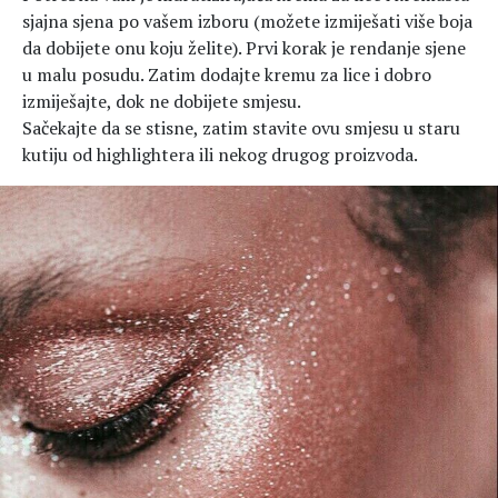
sjajna sjena po vašem izboru (možete izmiješati više boja
da dobijete onu koju želite). Prvi korak je rendanje sjene
u malu posudu. Zatim dodajte kremu za lice i dobro
izmiješajte, dok ne dobijete smjesu.
Sačekajte da se stisne, zatim stavite ovu smjesu u staru
kutiju od highlightera ili nekog drugog proizvoda.