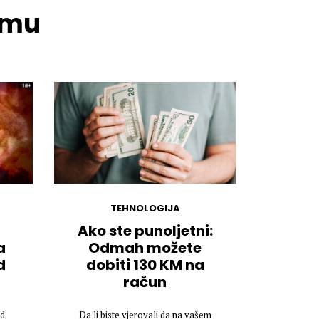
temu
TEHNOLOGIJA
Ako ste punoljetni:
a
Odmah možete
d
dobiti 130 KM na
račun
od
Da li biste vjerovali da na vašem