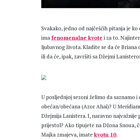
Svakako, jedno od najčešćih pitanja je ko 
ima
fenomenalne kvote
i za to. Najinte
ljubavnog života. Kladite se da će Brian
ili da će, ipak, završiti sa Džejmi Lanister
U posljednjoj sezoni želimo da saznamo i o
obećan/obećana (Azor Ahai)? U Meridianu 
Džejmija Lanistera. I, naravno najvažnije 
prijestol? Ako tipujete na Džona Snoua, 
Majka zmajeva, imate
kvotu 10
.