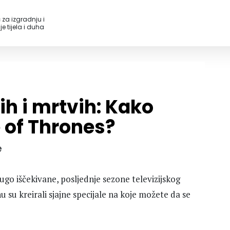
 za izgradnju i
e tijela i duha
ih i mrtvih: Kako
 of Thrones?
e
go iščekivane, posljednje sezone televizijskog
su kreirali sjajne specijale na koje možete da se