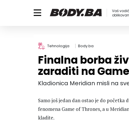
Vaš vodič
oblikovanj
Tehnologija
Body.ba
Finalna borba živ
zaraditi na Game
Kladionica Meridian misli na sv
Samo još jedan dan ostao je do početka du
fenomena Game of Thrones, a u Meridianu 
kladite.