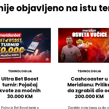
ije objavljeno na istu 
TEHNOLOGIJA
TEHNOLOGIJA
Ultra Bet Boost
Cashcoaster u
turnir: Pojačaj
Meridianu: Prilik
kvote za moćnih
da zgrabiš dio o
30.000 KM
200.000 KM
Počeo je Bet Boost turnir u
Zgrabite svoju šansu za dio 