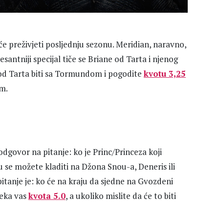
će preživjeti posljednju sezonu. Meridian, naravno,
resantniji specijal tiče se Briane od Tarta i njenog
a od Tarta biti sa Tormundom i pogodite
kvotu 3,25
om.
dgovor na pitanje: ko je Princ/Princeza koji
se možete kladiti na Džona Snou-a, Deneris ili
pitanje je: ko će na kraju da sjedne na Gvozdeni
čeka vas
kvota 5.0
, a ukoliko mislite da će to biti