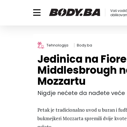
Vaš vodič
oblikovanj
Tehnologija
Body.ba
Jedinica na Fiore
Middlesbrough na
Mozzartu
Nigdje nećete da nađete veće
Petak je tradicionalno uvod u buran i fu
bukmejkeri Mozzarta spremili dvije kvot
svijetu.