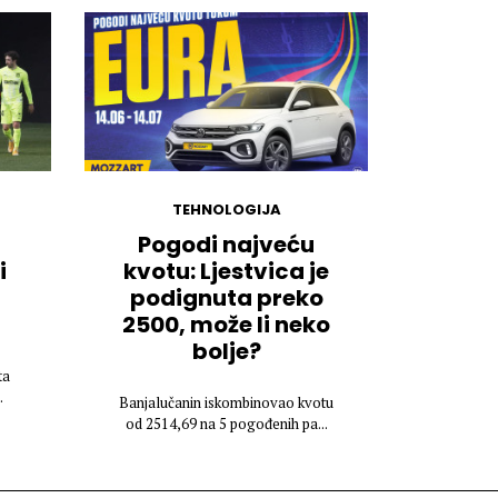
TEHNOLOGIJA
Pogodi najveću
i
kvotu: Ljestvica je
podignuta preko
2500, može li neko
bolje?
ta
.
Banjalučanin iskombinovao kvotu
od 2514,69 na 5 pogođenih pa...