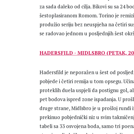
za sada daleko od cilja. Bikovi su sa 24 bo
šestoplasiranom Romom. Torino je remizir
produžio seriju bez neuspjeha na četiri su
se radovao jednom u posljednjih šest okrš
HADERSFILD - MIDLSBRO (PETAK, 20.
Hadersfild je neporažen u šest od posljed
pobjede i četiri remija u tom opsegu. Učin
proteklih duela uspjeli da postignu gol, a
pet bodova ispred zone ispadanja. U prošl
druge strane, Midlsbro je u prošloj rundi
prekinuo pobjednički niz u svim takmičenji
tabeli sa 33 osvojena boda, samo tri poena