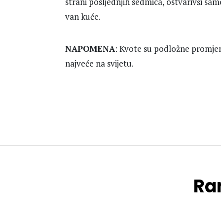
strani posljednjih sedmica, ostvarivši sam
van kuće.
NAPOMENA
: Kvote su podložne promjen
najveće na svijetu.
Ran