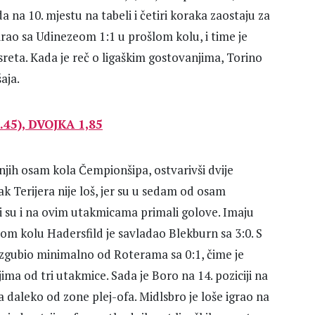
da na 10. mjestu na tabeli i četiri koraka zaostaju za
ao sa Udinezeom 1:1 u prošlom kolu, i time je
sreta. Kada je reč o ligaškim gostovanjima, Torino
aja.
45), DVOJKA 1,85
njih osam kola Čempionšipa, ostvarivši dvije
ak Terijera nije loš, jer su u sedam od osam
li su i na ovim utakmicama primali golove. Imaju
om kolu Hadersfild je savladao Blekburn sa 3:0. S
 izgubio minimalno od Roterama sa 0:1, čime je
ma od tri utakmice. Sada je Boro na 14. poziciji na
 daleko od zone plej-ofa. Midlsbro je loše igrao na