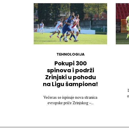
TEHNOLOGIJA
Pokupi 300
spinova i podrži
Zrinjski u pohodu
na Ligu šampiona!
o
Večeras se ispisuje nova stranica
evropske priče Zrinjskog –...