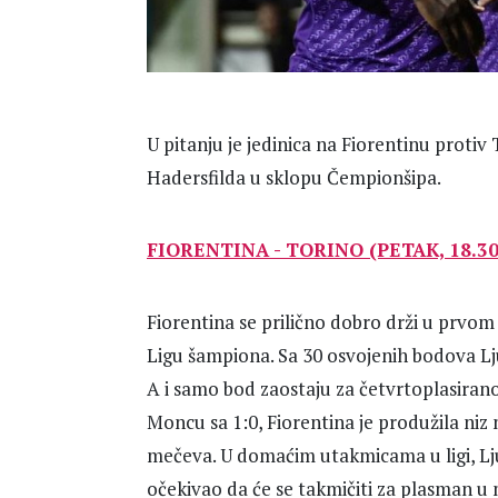
U pitanju je jedinica na Fiorentinu protiv 
Hadersfilda u sklopu Čempionšipa.
FIORENTINA - TORINO (PETAK, 18.30)
Fiorentina se prilično dobro drži u prvom
Ligu šampiona. Sa 30 osvojenih bodova Lju
A i samo bod zaostaju za četvrtoplasiran
Moncu sa 1:0, Fiorentina je produžila ni
mečeva. U domaćim utakmicama u ligi, Ljubi
očekivao da će se takmičiti za plasman u 