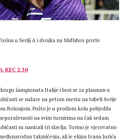
Torina u Seriji A i dvojka na Midlsbro protiv
, KEC 2,30
 krugu šampionata Italije i bori se za plasman u
bičasti se nalaze na petom mestu na tabeli Serije
om Bolonjom. Pošto je u prošlom kolu pobjedila
z neporaženosti na svim turnirima na čak sedam
časti su nanizali tri slavlja. Torino je vjerovatno
međunarodna takmičenja, ali je ekipa Ivana Jurića