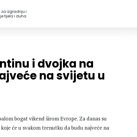
 za izgradnju i
e tijela i duha
ntinu i dvojka na
jveće na svijetu u
dbalom bogat vikend širom Evrope. Za danas su
e koje će u svakom trenutku da budu najveće na