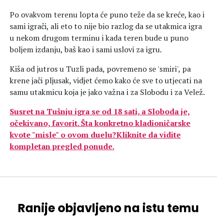
Po ovakvom terenu lopta će puno teže da se kreće, kao i
sami igrači, ali eto to nije bio razlog da se utakmica igra
u nekom drugom terminu i kada teren bude u puno
boljem izdanju, baš kao i sami uslovi za igru.
Kiša od jutros u Tuzli pada, povremeno se 'smiri', pa
krene jači pljusak, vidjet ćemo kako će sve to utjecati na
samu utakmicu koja je jako važna i za Slobodu i za Velež.
Susret na Tušnju igra se od 18 sati, a Sloboda je,
očekivano, favorit. Šta konkretno kladioničarske
kvote "misle" o ovom duelu?Kliknite da vidite
kompletan pregled ponude.
Ranije objavljeno na istu temu