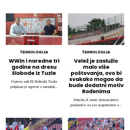
TEHNOLOGIJA
TEHNOLOGIJA
WWin i naredne tri
Velež je zaslužio
godine na dresu
malo više
Slobode iz Tuzle
poštovanja, ovo bi
svakako mogao da
U press sali FK Sloboda Tuzla
bude dodatni motiv
potpisan je ugovor o saradnji...
Rođenima
Srijeda, 8. mart, donosi prave
poslastice za sve nogometne s...