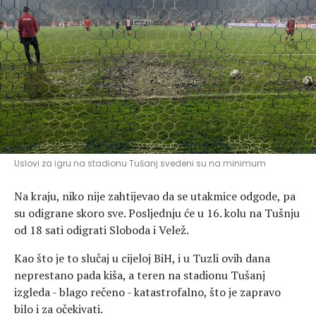
Hedonizam
Njega nje
KALORIJE
Njega njega
Šminka
Tehnologija
Uslovi za igru na stadionu Tušanj svedeni su na minimum
Na kraju, niko nije zahtijevao da se utakmice odgode, pa
su odigrane skoro sve. Posljednju će u 16. kolu na Tušnju
od 18 sati odigrati Sloboda i Velež.
Kao što je to slučaj u cijeloj BiH, i u Tuzli ovih dana
neprestano pada kiša, a teren na stadionu Tušanj
izgleda - blago rečeno - katastrofalno, što je zapravo
bilo i za očekivati.