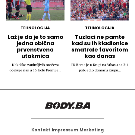
TEHNOLOGIJA
TEHNOLOGIJA
Laž je da je to samo
Tuzlaci ne pamte
jedna obična
kad su ih kladionice
prvenstvena
smatrale favoritom
utakmica
kao danas
Nekoliko zanimljivih mečeva
FK Borac je u Krupi na Vrbasu sa 3:1
očekuje nas u 15. kolu Premije...
pobijedio domaću Krupu...
Kontakt
Impressum
Marketing