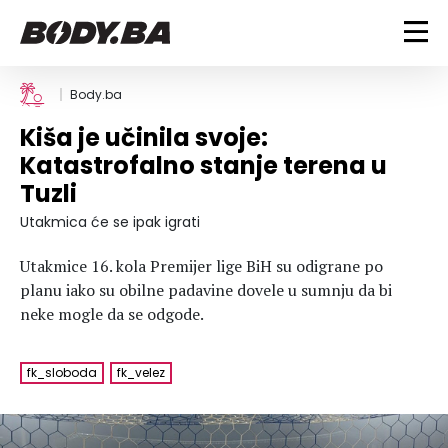
FITNESS
Body.ba
Kiša je učinila svoje:
Vježbanje
BODYBUILDING
Katastrofalno stanje terena u
Mršanje
Tuzli
Discipline
Trening i vježbe
ISHRANA
Indoor & Outdoor
Takmičarski bodybuilding
Utakmica će se ipak igrati
Savjeti
Dijete
ZDRAVLJE
Utakmice 16. kola Premijer lige BiH su odigrane po
Ostalo
Nutricionizam
planu iako su obilne padavine dovele u sumnju da bi
Recepti
Um i tijelo
neke mogle da se odgode.
LIFESTYLE
Suplementi
Povrede i bolesti
Tablica kalorija
Lifestyle
Bodybuilding
VODA
fk_sloboda
fk_velez
Trudnice
Fitness
Ishrana
MAGAZIN
Zdravlje