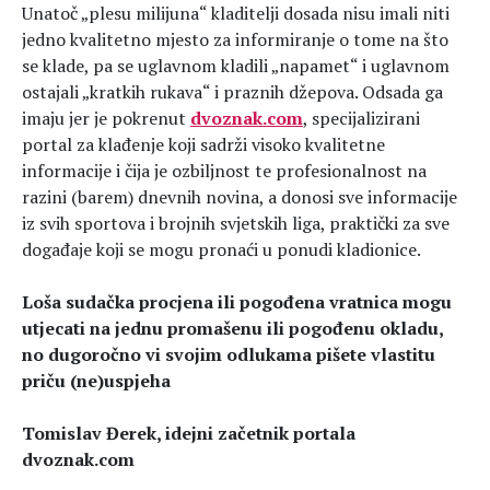
Unatoč „plesu milijuna“ kladitelji dosada nisu imali niti
Hedonizam
Njega nje
jedno kvalitetno mjesto za informiranje o tome na što
KALORIJE
Njega njega
se klade, pa se uglavnom kladili „napamet“ i uglavnom
Šminka
ostajali „kratkih rukava“ i praznih džepova. Odsada ga
Tehnologija
imaju jer je pokrenut
dvoznak.com
, specijalizirani
portal za klađenje koji sadrži visoko kvalitetne
informacije i čija je ozbiljnost te profesionalnost na
razini (barem) dnevnih novina, a donosi sve informacije
iz svih sportova i brojnih svjetskih liga, praktički za sve
događaje koji se mogu pronaći u ponudi kladionice.
Loša sudačka procjena ili pogođena vratnica mogu
utjecati na jednu promašenu ili pogođenu okladu,
no dugoročno vi svojim odlukama pišete vlastitu
priču (ne)uspjeha
Tomislav Đerek, idejni začetnik portala
dvoznak.com