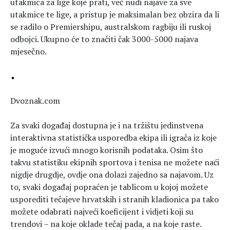
utakmica za lige koje prati, već nudi najave za sve
utakmice te lige, a pristup je maksimalan bez obzira da li
se radilo o Premiershipu, australskom ragbiju ili ruskoj
odbojci. Ukupno će to značiti čak 3000-5000 najava
mjesečno.
Dvoznak.com
Za svaki događaj dostupna je i na tržištu jedinstvena
interaktivna statistička usporedba ekipa ili igrača iz koje
je moguće izvući mnogo korisnih podataka. Osim što
takvu statistiku ekipnih sportova i tenisa ne možete naći
nigdje drugdje, ovdje ona dolazi zajedno sa najavom. Uz
to, svaki događaj popraćen je tablicom u kojoj možete
usporediti tečajeve hrvatskih i stranih kladionica pa tako
možete odabrati najveći koeficijent i vidjeti koji su
trendovi – na koje oklade tečaj pada, a na koje raste.