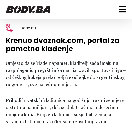
FITNESS
Body.ba
Krenuo dvoznak.com, portal za
Vježbanje
BODYBUILDING
pametno klađenje
Mršanje
Discipline
Trening i vježbe
ISHRANA
Umjesto da se klade napamet, kladitelji sada imaju na
Indoor & Outdoor
Takmičarski bodybuilding
raspolaganju pregršt informacija iz svih sportova i liga –
Savjeti
Dijete
ZDRAVLJE
od češkog hokeja preko poljske odbojke do argentinskog
Ostalo
Nutricionizam
nogometa, sve na jednom mjestu.
Recepti
Um i tijelo
LIFESTYLE
Suplementi
Povrede i bolesti
Prihodi hrvatskih kladionica na godišnjoj razini se mjere
Tablica kalorija
Lifestyle
Bodybuilding
u stotinama milijuna, dok se dobit računa u desecima
VODA
Trudnice
Fitness
milijuna kuna. Brojke kladionica susjednih zemalja i
stranih kladionica također su na zavidnoj razini.
Ishrana
MAGAZIN
Zdravlje