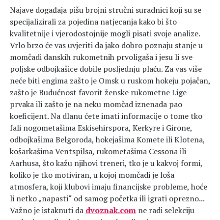
Najave događaja pišu brojni stručni suradnici koji su se
specijalizirali za pojedina natjecanja kako bi što
kvalitetnije i vjerodostojnije mogli pisati svoje analize.
Vrlo brzo će vas uvjeriti da jako dobro poznaju stanje u
momčadi danskih rukometnih prvoligaša i jesu li sve
poljske odbojkašice dobile posljednju plaću. Za vas više
neće biti engima zašto je Omsk u ruskom hokeju pojačan,
zašto je Budućnost favorit ženske rukometne Lige
prvaka ili zašto je na neku momčad iznenada pao
koeficijent. Na dlanu ćete imati informacije o tome tko
fali nogometašima Eskisehirspora, Kerkyre i Girone,
odbojkašima Belgoroda, hokejašima Komete ili Klotena,
košarkašima Ventspilsa, rukometašima Cessona ili
Aarhusa, što kažu njihovi treneri, tko je u kakvoj formi,
koliko je tko motiviran, u kojoj momčadi je loša
atmosfera, koji klubovi imaju financijske probleme, hoće
li netko „napasti“ od samog početka ili igrati oprezno...
Važno je istaknuti da
dvoznak.com
ne radi selekciju