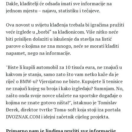
Dakle, kladitelji će odsada imati sve informacije na
jednom mjestu – najavu, statistiku i tečajeve.
Ova novost u svijetu klađenja trebala bi igračima pružiti
veće izglede u „borbi“ sa kladionicom. Više nitko neće
biti prisiljen dolaziti u iskušenje da stavlja na listić
parove o kojima ne zna mnogo, neće se morati kladiti
napamet, nego na informacije.
"Biste li kupili automobil za 10 tisuća eura, ne znajući u
kakvom je stanju, samo zato što vam netko kaže da je
riječ o BMW-u? Vjerojatno ne biste. Kupujete li tenisice
ne znajući kojeg su broja i kako izgledaju? Sumnjam. No,
zašto onda svoje novce ulažete na sportske događaje o
kojima ne znate gotovo ništa?", istaknuo je Tomislav
Đerek, direktor tvrtke Toma-soft koja stoji iza portala
DVOZNAK.COM i idejni začetnik cijelog projekta.
Primarno nam je ljudima pružiti sve informacije