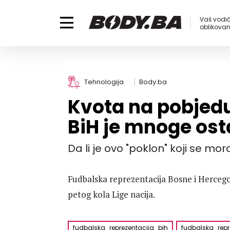
Vaš vodič
oblikovanj
Tehnologija
Body.ba
Kvota na pobjed
BiH je mnoge ost
Da li je ovo "poklon" koji se mora 
Fudbalska reprezentacija Bosne i Herceg
petog kola Lige nacija.
fudbalska_reprezentacija_bih
fudbalska_repr