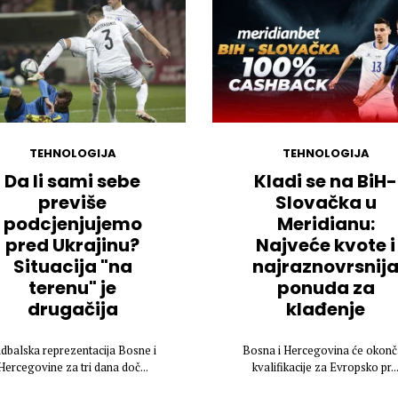
TEHNOLOGIJA
TEHNOLOGIJA
Da li sami sebe
Kladi se na BiH-
previše
Slovačka u
podcjenjujemo
Meridianu:
pred Ukrajinu?
Najveće kvote i
Situacija "na
najraznovrsnij
terenu" je
ponuda za
drugačija
klađenje
dbalska reprezentacija Bosne i
Bosna i Hercegovina će okonč
Hercegovine za tri dana doč...
kvalifikacije za Evropsko pr..