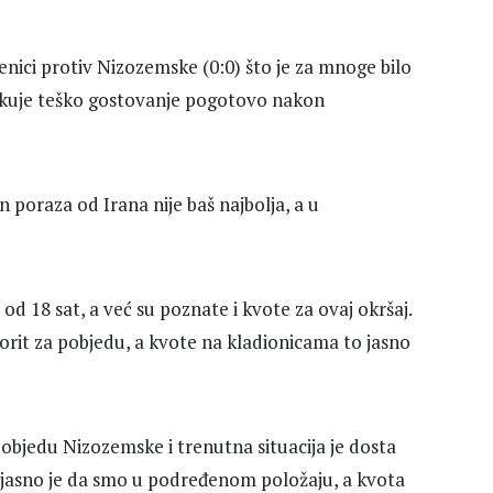
enici protiv Nizozemske (0:0) što je za mnoge bilo
čekuje teško gostovanje pogotovo nakon
poraza od Irana nije baš najbolja, a u
d 18 sat, a već su poznate i kvote za ovaj okršaj.
avorit za pobjedu, a kvote na kladionicama to jasno
objedu Nizozemske i trenutna situacija je dosta
e jasno je da smo u podređenom položaju, a kvota