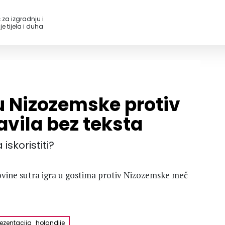
 za izgradnju i
e tijela i duha
u Nizozemske protiv
avila bez teksta
iskoristiti?
ovine sutra igra u gostima protiv Nizozemske meč
ezentacija_holandije