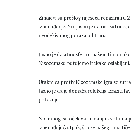
Zmajevi su prošlog mjeseca remizirali u Z
iznenađenje. No, jasno je da nas sutra o
neočekivanog poraza od Irana.
Jasno je da atmosfera u našem timu nakon 
Nizozemsku putujemo itekako oslabljeni.
Utakmica protiv Nizozemske igra se sutra o
Jasno je da je domaća selekcija izraziti f
pokazuju.
No, mnogi su očekivali i manju kvotu na p
iznenađujuća. Ipak, što se našeg tima tič