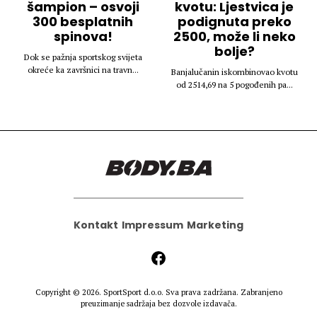
šampion – osvoji
kvotu: Ljestvica je
300 besplatnih
podignuta preko
spinova!
2500, može li neko
bolje?
Dok se pažnja sportskog svijeta
okreće ka završnici na travn...
Banjalučanin iskombinovao kvotu
od 2514,69 na 5 pogođenih pa...
Kontakt
Impressum
Marketing
Copyright © 2026.
SportSport d.o.o.
Sva prava zadržana. Zabranjeno
preuzimanje sadržaja bez dozvole izdavača.