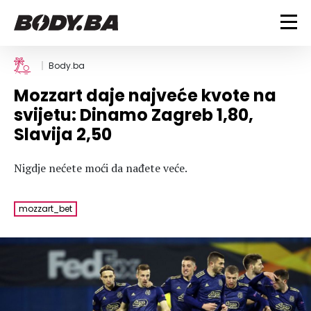
FITNESS
Body.ba
Mozzart daje najveće kvote na
Vježbanje
BODYBUILDING
svijetu: Dinamo Zagreb 1,80,
Mršanje
Slavija 2,50
Discipline
Trening i vježbe
ISHRANA
Indoor & Outdoor
Takmičarski bodybuilding
Nigdje nećete moći da nađete veće.
Savjeti
Dijete
ZDRAVLJE
Ostalo
Nutricionizam
Recepti
Um i tijelo
mozzart_bet
LIFESTYLE
Suplementi
Povrede i bolesti
Tablica kalorija
Lifestyle
Bodybuilding
VODA
Trudnice
Fitness
Ishrana
MAGAZIN
Zdravlje