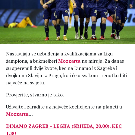
Hedonizam
Njega nje
KALORIJE
Njega njega
Šminka
Tehnologija
Nastavljaju se uzbuđenja u kvalifikacijama za Ligu
šampiona, a bukmejkeri
Mozzarta
ne miruju. Za danas
su speremili dvije kvote, kec na Dinamo iz Zagreba i
dvojku na Slaviju iz Praga, koji će u svakom trenutku biti
najveće na svijetu.
Provjerite, stvarno je tako.
Uživajte i zaradite uz najveće koeficijente na planeti u
Mozzartu
…
DINAMO ZAGREB – LEGIJA (SRIJEDA, 20.00), KEC
1,80