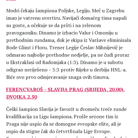
Modri čekaju šampiona Poljske, Legiju. Meč u Zagrebu
imao je vatrenu uvertiru. Navijači domaćeg tima napali
su goste, a očekuje se da pršti i na zelenom
pravogaoniku. Dinamo je izbacio Valur i Omoniju u
prethodnim rundama, dok je ekipa iz Varšave eliminisala
Bode Glimt i Floru. Trener Legije Česlav Mihnijevič je
odmarao najbolje prethodne nedjelje, pa ne čudi proraz
u Ekstraklasi od Radomjaka (1:3). Dinamo je u subotu
odigrao neriješeno – 3:3 protiv Rijeke u derbiju HNL-a.
Biće ovo prvo odmjeravanje snaga ovih timova.
FERENCVAROŠ – SLAVIJA PRAG (SRIJEDA, 20.00),
DVOJKA 2,50
Češki šampion Slavija je favorit u dvomeču treće runde
kvalifikacija za Ligu šampiona. Prošle sezone tim iz
Praga nije uspio da se domogne evropske elite, ali je
uspio da stigne čak do četvrtfinala Lige Evrope.