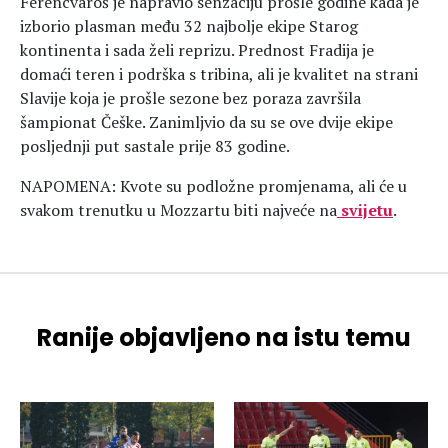
Ferencvaroš je napravio senzaciju prošle godine kada je
izborio plasman među 32 najbolje ekipe Starog
kontinenta i sada želi reprizu. Prednost Fradija je
domaći teren i podrška s tribina, ali je kvalitet na strani
Slavije koja je prošle sezone bez poraza završila
šampionat Češke. Zanimljvio da su se ove dvije ekipe
posljednji put sastale prije 83 godine.
NAPOMENA: Kvote su podložne promjenama, ali će u
svakom trenutku u Mozzartu biti najveće na
svijetu
.
Ranije objavljeno na istu temu