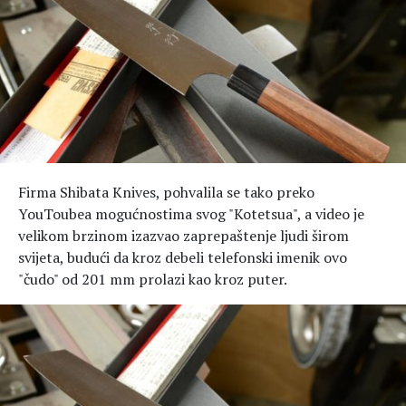
Hedonizam
Njega nje
KALORIJE
Njega njega
Šminka
Tehnologija
Firma Shibata Knives, pohvalila se tako preko
YouToubea mogućnostima svog "Kotetsua", a video je
velikom brzinom izazvao zaprepaštenje ljudi širom
svijeta, budući da kroz debeli telefonski imenik ovo
"čudo" od 201 mm prolazi kao kroz puter.