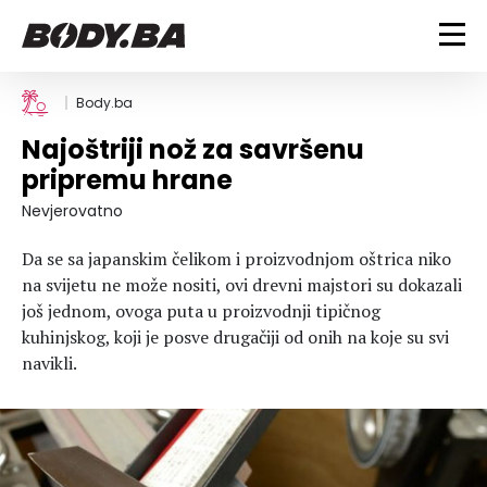
FITNESS
Body.ba
Najoštriji nož za savršenu
Vježbanje
BODYBUILDING
pripremu hrane
Mršanje
Discipline
Trening i vježbe
Nevjerovatno
ISHRANA
Indoor & Outdoor
Takmičarski bodybuilding
Da se sa japanskim čelikom i proizvodnjom oštrica niko
Savjeti
Dijete
ZDRAVLJE
na svijetu ne može nositi, ovi drevni majstori su dokazali
Ostalo
Nutricionizam
još jednom, ovoga puta u proizvodnji tipičnog
Recepti
Um i tijelo
kuhinjskog, koji je posve drugačiji od onih na koje su svi
LIFESTYLE
Suplementi
Povrede i bolesti
navikli.
Tablica kalorija
Lifestyle
Bodybuilding
VODA
Trudnice
Fitness
Ishrana
MAGAZIN
Zdravlje