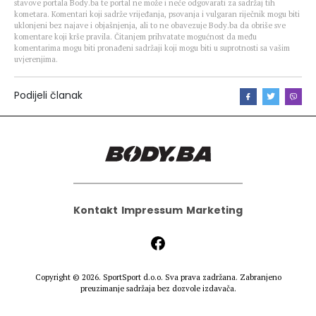
stavove portala Body.ba te portal ne može i neće odgovarati za sadržaj tih
kometara. Komentari koji sadrže vrijeđanja, psovanja i vulgaran riječnik mogu biti
uklonjeni bez najave i objašnjenja, ali to ne obavezuje Body.ba da obriše sve
komentare koji krše pravila. Čitanjem prihvatate mogućnost da među
komentarima mogu biti pronađeni sadržaji koji mogu biti u suprotnosti sa vašim
uvjerenjima.
Podijeli članak
Kontakt
Impressum
Marketing
Copyright © 2026.
SportSport d.o.o.
Sva prava zadržana. Zabranjeno
preuzimanje sadržaja bez dozvole izdavača.