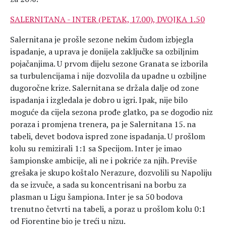
SALERNITANA - INTER (PETAK, 17.00), DVOJKA 1.50
Salernitana je prošle sezone nekim čudom izbjegla
ispadanje, a uprava je donijela zaključke sa ozbiljnim
pojačanjima. U prvom dijelu sezone Granata se izborila
sa turbulencijama i nije dozvolila da upadne u ozbiljne
dugoročne krize. Salernitana se držala dalje od zone
ispadanja i izgledala je dobro u igri. Ipak, nije bilo
moguće da cijela sezona prođe glatko, pa se dogodio niz
poraza i promjena trenera, pa je Salernitana 15. na
tabeli, devet bodova ispred zone ispadanja. U prošlom
kolu su remizirali 1:1 sa Specijom. Inter je imao
šampionske ambicije, ali ne i pokriće za njih. Previše
grešaka je skupo koštalo Nerazure, dozvolili su Napoliju
da se izvuče, a sada su koncentrisani na borbu za
plasman u Ligu šampiona. Inter je sa 50 bodova
trenutno četvrti na tabeli, a poraz u prošlom kolu 0:1
od Fiorentine bio je treći u nizu.