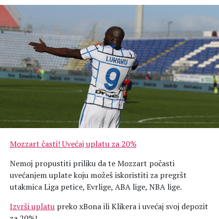
Hedonizam
Njega nje
KALORIJE
Njega njega
Šminka
Tehnologija
Mozzart časti! Uvećaj uplatu za 20%
Nemoj propustiti priliku da te Mozzart počasti
uvećanjem uplate koju možeš iskoristiti za pregršt
utakmica Liga petice, Evrlige, ABA lige, NBA lige.
Izvrši uplatu
preko xBona ili Klikera i uvećaj svoj depozit
za 20%!