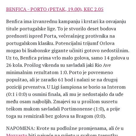
BENFICA - PORTO (PETAK, 19.00), KEC 2.05
Benfica ima izvanrednu kampanju i krstari ka osvajanju
titule portugalske lige. To je stvorilo deset bodova
prednosti ispred Porta, večerašnjeg protivnika na
portugalskom klasiku. Potencijalni trijumf Orlova
mogao bi lisabonske gigante učiniti gotovo nedostižnim.
Uz to, Benfica prima vrlo malo golova, samo 14 golova u
26 kola. Prošlog vikenda su savladali jaki Rio Ave
minimalnim rezultatom 1:0. Porto je povremeno
popuštao, ali je zaradio 61 bod i nalazi se na drugoj
poziciji prvenstva. U Ligi šampiona se borio sa Interom
(0:1 i 0:0) u osmini finala, ali mu je nedostajalo da uđe
među osam najboljih. Zmajevi su u prošlom susretu
teškom mukom savladali Portimonense (1:0), a prije
toga su remizirali bez golova sa Bragom (0:0).
NAPOMENA: Kvote su podložne promjenama, ali će u
Mozzartu
biti najveće na svijetu u svakom trenutku.