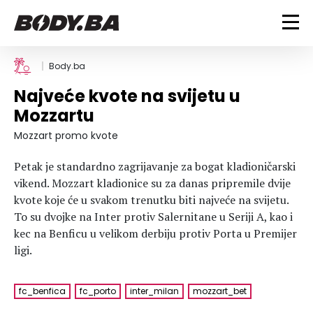
FITNESS
Body.ba
Najveće kvote na svijetu u
Vježbanje
BODYBUILDING
Mozzartu
Mršanje
Discipline
Trening i vježbe
Mozzart promo kvote
ISHRANA
Indoor & Outdoor
Takmičarski bodybuilding
Petak je standardno zagrijavanje za bogat kladioničarski
Savjeti
Dijete
ZDRAVLJE
vikend. Mozzart kladionice su za danas pripremile dvije
Ostalo
Nutricionizam
kvote koje će u svakom trenutku biti najveće na svijetu.
Recepti
Um i tijelo
To su dvojke na Inter protiv Salernitane u Seriji A, kao i
LIFESTYLE
Suplementi
Povrede i bolesti
kec na Benficu u velikom derbiju protiv Porta u Premijer
ligi.
Tablica kalorija
Lifestyle
Bodybuilding
VODA
Trudnice
Fitness
Ishrana
fc_benfica
fc_porto
inter_milan
mozzart_bet
MAGAZIN
Zdravlje