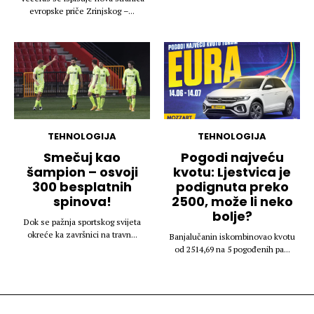
evropske priče Zrinjskog –...
TEHNOLOGIJA
TEHNOLOGIJA
Smečuj kao
Pogodi najveću
šampion – osvoji
kvotu: Ljestvica je
300 besplatnih
podignuta preko
spinova!
2500, može li neko
bolje?
Dok se pažnja sportskog svijeta
okreće ka završnici na travn...
Banjalučanin iskombinovao kvotu
od 2514,69 na 5 pogođenih pa...