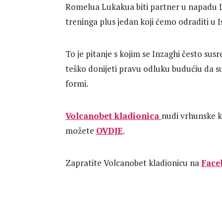
Romelua Lukakua biti partner u napadu La
treninga plus jedan koji ćemo odraditi u I
To je pitanje s kojim se Inzaghi često susr
teško donijeti pravu odluku budućiu da su
formi.
Volcanobet kladionica
nudi vrhunske k
možete
OVDJE
.
Zapratite Volcanobet kladionicu na
Face