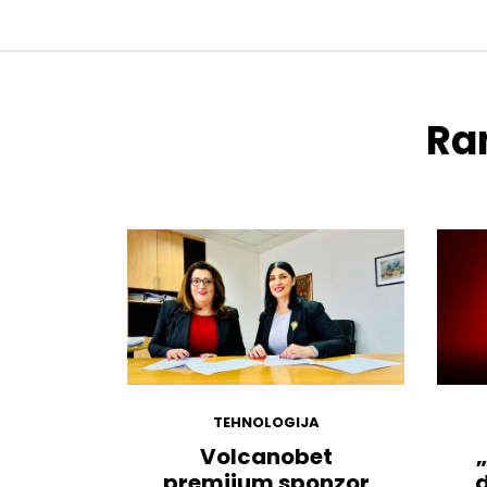
Ran
TEHNOLOGIJA
Volcanobet
„
premijum sponzor
d