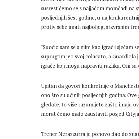
susrest ćemo se s najjačom momčadi na svi
posljednjih šest godine, u najkonkurentnij
protiv sebe imati najboljeg, s izvrsnim tr
"Suočio sam se s njim kao igrač i sjeća
suprugom jeo svoj colacato, a Guardiola 
igrače koji mogu napraviti razliku. Oni su o
Upitan da govori konkretnije o Manchester 
ono što su učinili posljednjih godina. Ove 
gledate, to više razumijete zašto imaju ov
morat ćemo malo zaustaviti posjed Cityja 
Trener Nerazzurra je ponovo dao do znanja