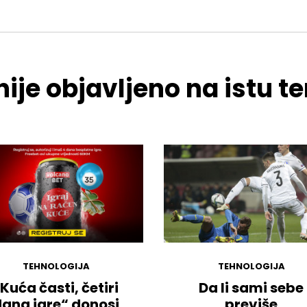
ije objavljeno na istu 
TEHNOLOGIJA
TEHNOLOGIJA
Kuća časti, četiri
Da li sami sebe
ana igre“ donosi
previše