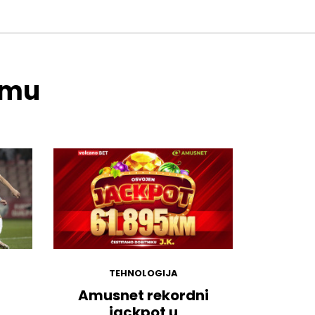
temu
TEHNOLOGIJA
Amusnet rekordni
jackpot u