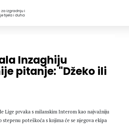
 za izgradnju i
e tijela i duha
nala Inzaghiju
je pitanje: "Džeko ili
ale Lige prvaka s milanskim Interom kao najvažniju
o o stepenu poteškoća s kojima će se njegova ekipa