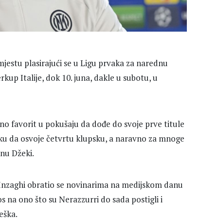
 mjestu plasirajući se u Ligu prvaka za narednu
kup Italije, dok 10. juna, dakle u subotu, u
urno favorit u pokušaju da dođe do svoje prve titule
iliku da osvoje četvrtu klupsku, a naravno za mnoge
inu Džeki.
e Inzaghi obratio se novinarima na medijskom danu
os na ono što su Nerazzurri do sada postigli i
teška.