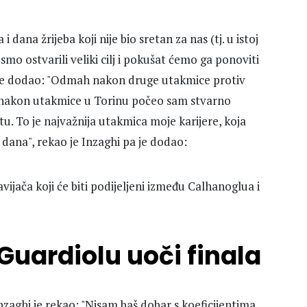
i dana žrijeba koji nije bio sretan za nas (tj. u istoj
 smo ostvarili veliki cilj i pokušat ćemo ga ponoviti
i, te dodao: "Odmah nakon druge utakmice protiv
ek nakon utakmice u Torinu počeo sam stvarno
otu. To je najvažnija utakmica moje karijere, koja
dana", rekao je Inzaghi pa je dodao:
ijača koji će biti podijeljeni između Calhanoglua i
 Guardiolu uoči finala
Inzaghi je rekao: "Nisam baš dobar s koeficijentima,