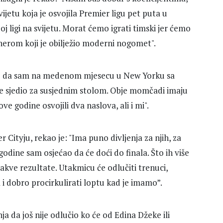
jetu koja je osvojila Premier ligu pet puta u
oj ligi na svijetu. Morat ćemo igrati timski jer ćemo
enerom koji je obilježio moderni nogomet".
m se da sam na medenom mjesecu u New Yorku sa
je sjedio za susjednim stolom. Obje momčadi imaju
ve godine osvojili dva naslova, ali i mi".
Cityju, rekao je: "Ima puno divljenja za njih, za
godine sam osjećao da će doći do finala. Što ih više
akve rezultate. Utakmicu će odlučiti trenuci,
i dobro procirkulirati loptu kad je imamo”.
 da još nije odlučio ko će od Edina Džeke ili