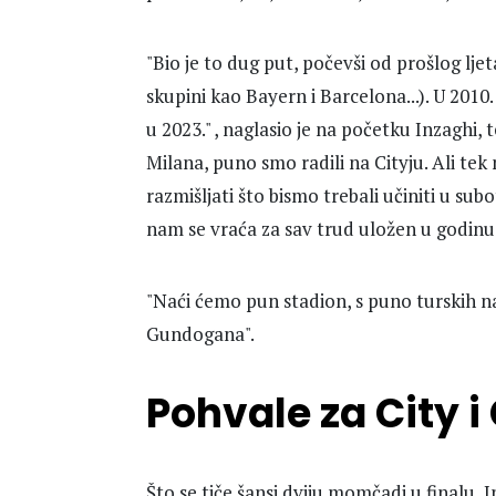
"Bio je to dug put, počevši od prošlog ljeta 
skupini kao Bayern i Barcelona...). U 2010.
u 2023." , naglasio je na početku Inzagh
Milana, puno smo radili na Cityju. Ali t
razmišljati što bismo trebali učiniti u sub
nam se vraća za sav trud uložen u godinu 
"Naći ćemo pun stadion, s puno turskih nav
Gundogana".
Pohvale za City i
Što se tiče šansi dviju momčadi u finalu, 