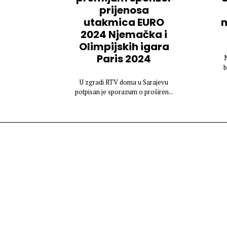
prijenosa
utakmica EURO
n
2024 Njemačka i
Olimpijskih igara
Paris 2024
N
b
U zgradi RTV doma u Sarajevu
potpisan je sporazum o proširen...