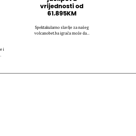
vrijednosti od
61.895KM
Spektakularno slavlje za našeg
volcanobet.ba igrača može da...
e i
.