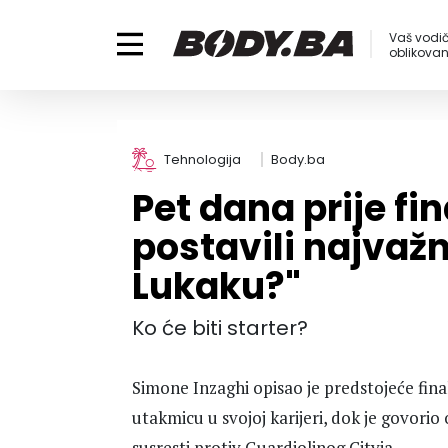
Vaš vodič
oblikovanj
Tehnologija
Body.ba
Pet dana prije fi
postavili najvažni
Lukaku?"
Ko će biti starter?
Simone Inzaghi opisao je predstojeće fin
utakmicu u svojoj karijeri, dok je govori
susresti protiv Guardiolinog Cityja.