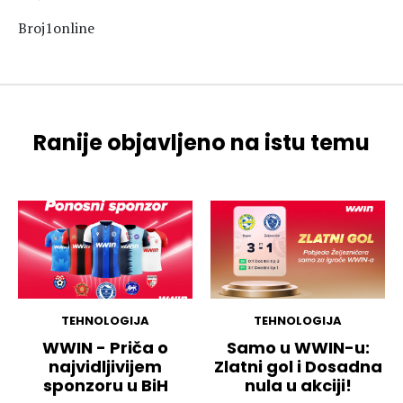
Broj1online
Ranije objavljeno na istu temu
TEHNOLOGIJA
TEHNOLOGIJA
WWIN - Priča o
Samo u WWIN-u:
najvidljivijem
Zlatni gol i Dosadna
sponzoru u BiH
nula u akciji!