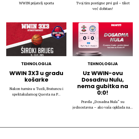
WWIN prijatelj sporta
Tvoj tim postigne prvi gol – tiket
već dobitan!
TEHNOLOGIJA
TEHNOLOGIJA
WWIN 3X3 u gradu
Uz WWIN-ovu
košarke
Dosadnu Nulu,
nema gubitka na
Nakon turnira u Tuzli, Bratuncu i
0:0!
spektakularnog Questa na P...
Pravila „Dosadna Nula“ su
jednostavna – ako vaša opklada na...