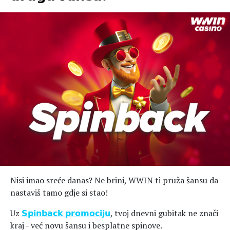
Nisi imao sreće danas? Ne brini, WWIN ti pruža šansu da
nastaviš tamo gdje si stao!
Uz
𝗦𝗽𝗶𝗻𝗯𝗮𝗰𝗸 𝗽𝗿𝗼𝗺𝗼𝗰𝗶𝗷𝘂
, tvoj dnevni gubitak ne znači
kraj - već novu šansu i besplatne spinove.