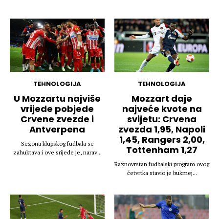
TEHNOLOGIJA
TEHNOLOGIJA
U Mozzartu najviše
Mozzart daje
vrijede pobjede
najveće kvote na
Crvene zvezde i
svijetu: Crvena
Antverpena
zvezda 1,95, Napoli
1,45, Rangers 2,00,
Sezona klupskog fudbala se
Tottenham 1,27
zahuktava i ove srijede je, narav...
Raznovrstan fudbalski program ovog
četvrtka stavio je bukmej...