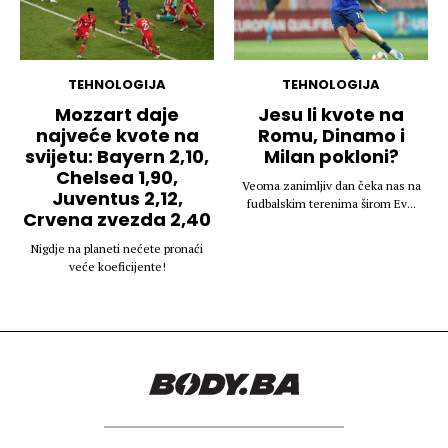
TEHNOLOGIJA
TEHNOLOGIJA
Mozzart daje
Jesu li kvote na
najveće kvote na
Romu, Dinamo i
svijetu: Bayern 2,10,
Milan pokloni?
Chelsea 1,90,
Veoma zanimljiv dan čeka nas na
Juventus 2,12,
fudbalskim terenima širom Ev...
Crvena zvezda 2,40
Nigdje na planeti nećete pronaći
veće koeficijente!