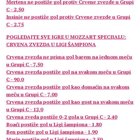
Mertens ne postiže gol protiv Crvene zvezde u Grupi
C - 2,50
Insinje ne postiže gol protiv Crvene zvezde u Grupi
C - 2,75
POGLEDAJTE SVE IGRE U MOZZART SPECIJALU:
CRVENA ZVEZDA U LIGI ŠAMPIONA
Crvena zvezda ne prima gol barem na jednom meču
u Grupi C - 7,50
Crvena zvezda postiže gol na svakom meču u Grupi
C - 90,0
Crvena zvezda postiže gol kao domaćin na svakom
meču u Grupi C - 7,00
Crvena zvezda postiže gol kao gost na svakom meču
u Grupi C - 12,0
Crvena zveda postiže 0-2 gola u Grupi C - 2,40
Boaći postiže gol u Ligi šampiona - 1,80
Ben postiže gol u Ligi šampiona - 1,90
Marin postiže gol u Ligi šampiona - 2,50