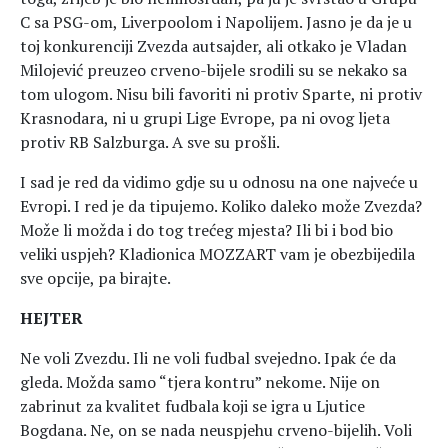
C sa PSG-om, Liverpoolom i Napolijem. Jasno je da je u
toj konkurenciji Zvezda autsajder, ali otkako je Vladan
Milojević preuzeo crveno-bijele srodili su se nekako sa
tom ulogom. Nisu bili favoriti ni protiv Sparte, ni protiv
Krasnodara, ni u grupi Lige Evrope, pa ni ovog ljeta
protiv RB Salzburga. A sve su prošli.
I sad je red da vidimo gdje su u odnosu na one najveće u
Evropi. I red je da tipujemo. Koliko daleko može Zvezda?
Može li možda i do tog trećeg mjesta? Ili bi i bod bio
veliki uspjeh? Kladionica MOZZART vam je obezbijedila
sve opcije, pa birajte.
HEJTER
Ne voli Zvezdu. Ili ne voli fudbal svejedno. Ipak će da
gleda. Možda samo “tjera kontru” nekome. Nije on
zabrinut za kvalitet fudbala koji se igra u Ljutice
Bogdana. Ne, on se nada neuspjehu crveno-bijelih. Voli