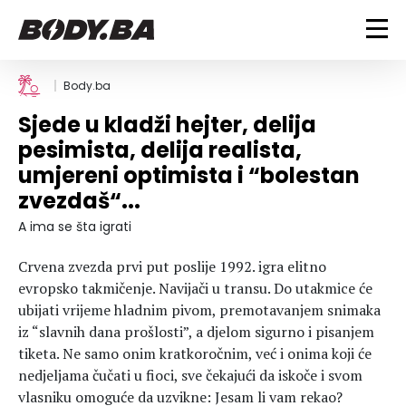
FITNESS
Body.ba
Sjede u kladži hejter, delija
Vježbanje
BODYBUILDING
pesimista, delija realista,
Mršanje
umjereni optimista i “bolestan
Discipline
Trening i vježbe
ISHRANA
zvezdaš“...
Indoor & Outdoor
Takmičarski bodybuilding
Savjeti
Dijete
A ima se šta igrati
ZDRAVLJE
Ostalo
Nutricionizam
Crvena zvezda prvi put poslije 1992. igra elitno
Recepti
Um i tijelo
LIFESTYLE
evropsko takmičenje. Navijači u transu. Do utakmice će
Suplementi
Povrede i bolesti
ubijati vrijeme hladnim pivom, premotavanjem snimaka
Tablica kalorija
Lifestyle
Bodybuilding
iz “slavnih dana prošlosti”, a djelom sigurno i pisanjem
VODA
Trudnice
Fitness
tiketa. Ne samo onim kratkoročnim, već i onima koji će
nedjeljama čučati u fioci, sve čekajući da iskoče i svom
Ishrana
MAGAZIN
vlasniku omoguće da uzvikne: Jesam li vam rekao?
Zdravlje