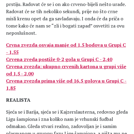
prstiju. Radovat će se i on ako crveno-bijeli nešto urade.
Radovat će se tih nekoliko sekundi, prije no što crne
misli krenu opet da ga savladavaju. I onda će da priča o
tome kako će nam se “zli i bogati zapad” osvetiti za ovu
neposlušnost.
Crvna zvezda osvaja manje od 1,5 bodova u Grupi C
- 1,55
Crvena zveda postiže 0-2 gola u Grupi C - 2,40
Crvena zvezda: ukupno crvenih kartona u grupi više
od 1,5 - 2,00
Crvena zvezda prima više od 16,5 golova u Grupi C -
1,85
REALISTA
Sjeća se i Barija, sjeća se i Kajzerslauterna, redovno gleda
Ligu šampiona i zna koliko nam je vrhunski fudbal
odmakao. Gleda stvari realno, zadovoljan je i samim
plasmanom u grupnu fazu Lige šampiona, a ništa mu ne