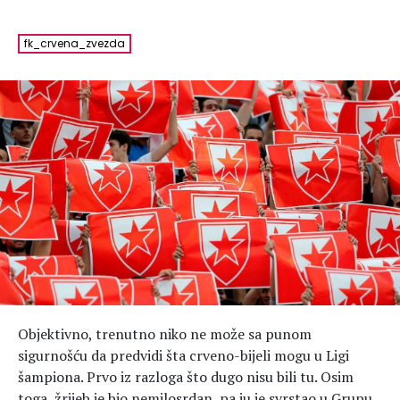
Hedonizam
Njega nje
KALORIJE
Njega njega
fk_crvena_zvezda
Šminka
Tehnologija
Objektivno, trenutno niko ne može sa punom
sigurnošću da predvidi šta crveno-bijeli mogu u Ligi
šampiona. Prvo iz razloga što dugo nisu bili tu. Osim
toga, žrijeb je bio nemilosrdan, pa ju je svrstao u Grupu