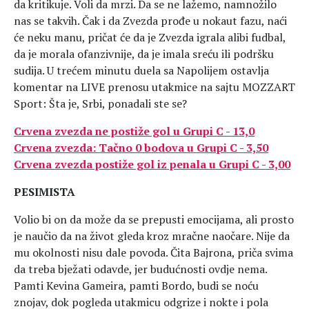
da kritikuje. Voli da mrzi. Da se ne lažemo, namnožilo
nas se takvih. Čak i da Zvezda prođe u nokaut fazu, naći
će neku manu, pričat će da je Zvezda igrala alibi fudbal,
da je morala ofanzivnije, da je imala sreću ili podršku
sudija. U trećem minutu duela sa Napolijem ostavlja
komentar na LIVE prenosu utakmice na sajtu MOZZART
Sport: Šta je, Srbi, ponadali ste se?
Crvena zvezda ne postiže gol u Grupi C - 13,0
Crvena zvezda: Tačno 0 bodova u Grupi C - 3,50
Crvena zvezda postiže gol iz penala u Grupi C - 3,00
PESIMISTA
Volio bi on da može da se prepusti emocijama, ali prosto
je naučio da na život gleda kroz mračne naočare. Nije da
mu okolnosti nisu dale povoda. Čita Bajrona, priča svima
da treba bježati odavde, jer budućnosti ovdje nema.
Pamti Kevina Gameira, pamti Bordo, budi se noću
znojav, dok pogleda utakmicu odgrize i nokte i pola