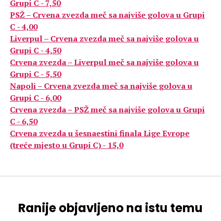
Grupi C - 7,50
PSŽ – Crvena zvezda meč sa najviše golova u Grupi
C - 4,00
Liverpul – Crvena zvezda meč sa najviše golova u
Grupi C - 4,50
Crvena zvezda – Liverpul meč sa najviše golova u
Grupi C - 5,50
Napoli – Crvena zvezda meč sa najviše golova u
Grupi C - 6,00
Crvena zvezda – PSŽ meč sa najviše golova u Grupi
C - 6,50
Crvena zvezda u šesnaestini finala Lige Evrope
(treće mjesto u Grupi C) - 15,0
Ranije objavljeno na istu temu