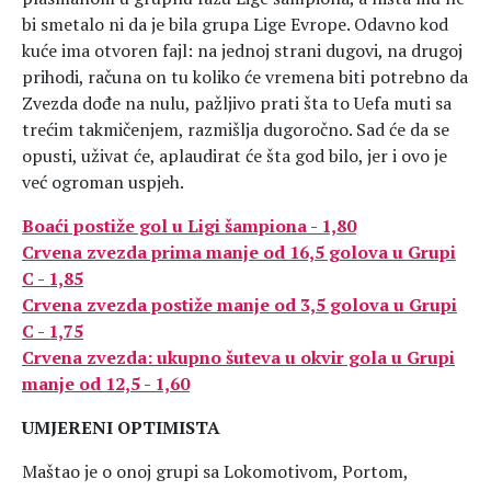
bi smetalo ni da je bila grupa Lige Evrope. Odavno kod
kuće ima otvoren fajl: na jednoj strani dugovi, na drugoj
prihodi, računa on tu koliko će vremena biti potrebno da
Zvezda dođe na nulu, pažljivo prati šta to Uefa muti sa
trećim takmičenjem, razmišlja dugoročno. Sad će da se
opusti, uživat će, aplaudirat će šta god bilo, jer i ovo je
već ogroman uspjeh.
Boaći postiže gol u Ligi šampiona - 1,80
Crvena zvezda prima manje od 16,5 golova u Grupi
C - 1,85
Crvena zvezda postiže manje od 3,5 golova u Grupi
C - 1,75
Crvena zvezda: ukupno šuteva u okvir gola u Grupi
manje od 12,5 - 1,60
UMJERENI OPTIMISTA
Maštao je o onoj grupi sa Lokomotivom, Portom,