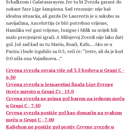
Schalkeom i Galatasarayem. Jer tu bi Zvezda garant do
nokaut faze Lige šampiona. Sad rezonuje: nije baš
idealna situacija, ali gazda De Laurentis je u sukobu sa
navijačima, Ancelottiju će biti potrebno vrijeme,
Hamšika već gazi vrijeme, Insigne i Milik su uvijek bili
malo precjenjeni igrači. A Milojevoj Zvezdi nije lako dati
gol. Još sad kad su tu Marin, Boaći, Kafu… Ako se u
Parizu i bude izgubilo sa 0:3, reći će: “Jeste, ali da je kod
0:0 ušla ona Vujadinova…”
Crvena zvezda osvaja više od 3,5 bodova u Grupi C -
6,50
Crvena zvezda u šesnaestini finala Lige Evrope
(treće mjesto u Grupi C) - 15,0
Crvena zvezda ne prima gol barem na jednom meču
u Grupi C - 7,50
Crvena zvezda postiže gol kao domaćin na svakom
meču u Grupi C - 7,00
Kaljehon ne postiže gol protiv Crvene zvezde u