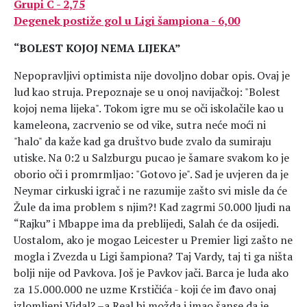
Grupi C - 2,75
Degenek postiže gol u Ligi šampiona - 6,00
“BOLEST KOJOJ NEMA LIJEKA”
Nepopravljivi optimista nije dovoljno dobar opis. Ovaj je
lud kao struja. Prepoznaje se u onoj navijačkoj: "Bolest
kojoj nema lijeka". Tokom igre mu se oči iskolačile kao u
kameleona, zacrvenio se od vike, sutra neće moći ni
"halo" da kaže kad ga društvo bude zvalo da sumiraju
utiske. Na 0:2 u Salzburgu pucao je šamare svakom ko je
oborio oči i promrmljao: "Gotovo je". Sad je uvjeren da je
Neymar cirkuski igrač i ne razumije zašto svi misle da će
Žule da ima problem s njim?! Kad zagrmi 50.000 ljudi na
“Rajku” i Mbappe ima da preblijedi, Salah će da osijedi.
Uostalom, ako je mogao Leicester u Premier ligi zašto ne
mogla i Zvezda u Ligi šampiona? Taj Vardy, taj ti ga ništa
bolji nije od Pavkova. Još je Pavkov jači. Barca je luda ako
za 15.000.000 ne uzme Krstičića - koji će im đavo onaj
izlomljeni Vidal? –a Real bi možda i imao šanse da je