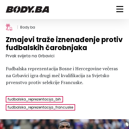
FITNESS
Body.ba
Zmajevi traže iznenađenje protiv
Vježbanje
BODYBUILDING
fudbalskih čarobnjaka
Mršanje
Discipline
Trening i vježbe
Prvak svijeta na Grbavici
ISHRANA
Indoor & Outdoor
Takmičarski bodybuilding
Fudbalska reprezentacija Bosne i Hercegovine večeras
Savjeti
Dijete
ZDRAVLJE
na Grbavici igra drugi meč kvalifikacija za Svjetsko
Ostalo
Nutricionizam
prvenstvo protiv selekcije Francuske.
Recepti
Um i tijelo
LIFESTYLE
Suplementi
Povrede i bolesti
fudbalska_reprezentacija_bih
Tablica kalorija
Lifestyle
Bodybuilding
VODA
fudbalska_reprezentacija_francuske
Trudnice
Fitness
Ishrana
MAGAZIN
Zdravlje