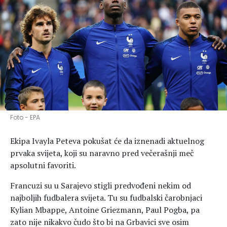
Hedonizam
Njega nje
KALORIJE
Njega njega
Šminka
Tehnologija
Foto - EPA
Ekipa Ivayla Peteva pokušat će da iznenadi aktuelnog
prvaka svijeta, koji su naravno pred večerašnji meč
apsolutni favoriti.
Francuzi su u Sarajevo stigli predvođeni nekim od
najboljih fudbalera svijeta. Tu su fudbalski čarobnjaci
Kylian Mbappe, Antoine Griezmann, Paul Pogba, pa
zato nije nikakvo čudo što bi na Grbavici sve osim