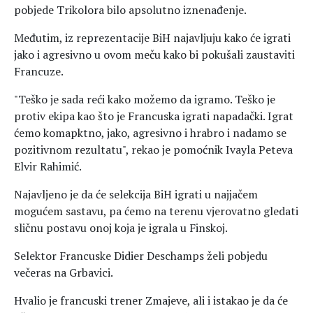
pobjede Trikolora bilo apsolutno iznenađenje.
Međutim, iz reprezentacije BiH najavljuju kako će igrati
jako i agresivno u ovom meču kako bi pokušali zaustaviti
Francuze.
"Teško je sada reći kako možemo da igramo. Teško je
protiv ekipa kao što je Francuska igrati napadački. Igrat
ćemo komapktno, jako, agresivno i hrabro i nadamo se
pozitivnom rezultatu", rekao je pomoćnik Ivayla Peteva
Elvir Rahimić.
Najavljeno je da će selekcija BiH igrati u najjačem
mogućem sastavu, pa ćemo na terenu vjerovatno gledati
sličnu postavu onoj koja je igrala u Finskoj.
Selektor Francuske Didier Deschamps želi pobjedu
večeras na Grbavici.
Hvalio je francuski trener Zmajeve, ali i istakao je da će