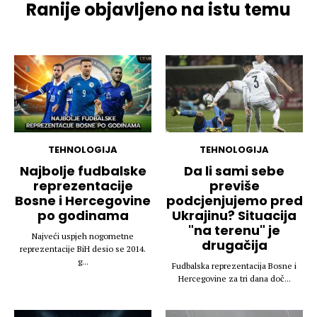
Ranije objavljeno na istu temu
TEHNOLOGIJA
TEHNOLOGIJA
Najbolje fudbalske
Da li sami sebe
reprezentacije
previše
Bosne i Hercegovine
podcjenjujemo pred
po godinama
Ukrajinu? Situacija
"na terenu" je
Najveći uspjeh nogometne
drugačija
reprezentacije BiH desio se 2014.
g...
Fudbalska reprezentacija Bosne i
Hercegovine za tri dana doč...