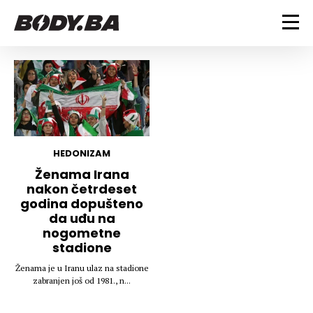
FITNESS
Vježbanje
BODYBUILDING
Mršanje
Discipline
Trening i vježbe
ISHRANA
Indoor & Outdoor
Takmičarski bodybuilding
HEDONIZAM
Savjeti
Dijete
Ženama Irana
ZDRAVLJE
nakon četrdeset
Ostalo
Nutricionizam
godina dopušteno
Recepti
Um i tijelo
da uđu na
LIFESTYLE
Suplementi
Povrede i bolesti
nogometne
stadione
Tablica kalorija
Lifestyle
Bodybuilding
VODA
Trudnice
Fitness
Ženama je u Iranu ulaz na stadione
zabranjen još od 1981., n...
Ishrana
MAGAZIN
Zdravlje