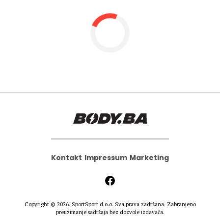
Hedonizam
Njega nje
KALORIJE
Njega njega
Šminka
Tehnologija
Kontakt
Impressum
Marketing
Copyright © 2026.
SportSport d.o.o.
Sva prava zadržana. Zabranjeno
preuzimanje sadržaja bez dozvole izdavača.