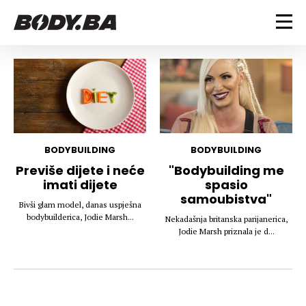
FITNESS
Vježbanje
BODYBUILDING
Mršanje
Discipline
Trening i vježbe
ISHRANA
Indoor & Outdoor
Takmičarski bodybuilding
BODYBUILDING
BODYBUILDING
Savjeti
Dijete
Previše dijete i neće
"Bodybuilding me
ZDRAVLJE
imati dijete
spasio
Ostalo
Nutricionizam
samoubistva"
Recepti
Um i tijelo
Bivši glam model, danas uspješna
LIFESTYLE
bodybuilderica, Jodie Marsh...
Nekadašnja britanska parijanerica,
Suplementi
Povrede i bolesti
Jodie Marsh priznala je d...
Tablica kalorija
Lifestyle
Bodybuilding
VODA
Trudnice
Fitness
Ishrana
MAGAZIN
Zdravlje