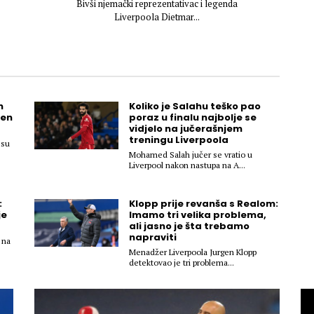
Bivši njemački reprezentativac i legenda
Liverpoola Dietmar...
n
Koliko je Salahu teško pao
Ten
poraz u finalu najbolje se
vidjelo na jučerašnjem
treningu Liverpoola
 su
Mohamed Salah jučer se vratio u
Liverpool nakon nastupa na A...
:
Klopp prije revanša s Realom:
je
Imamo tri velika problema,
ali jasno je šta trebamo
napraviti
 na
Menadžer Liverpoola Jurgen Klopp
detektovao je tri problema...