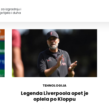
 za izgradnju i
e tijela i duha
TEHNOLOGIJA
Legenda Liverpoola opet je
oplela po Kloppu