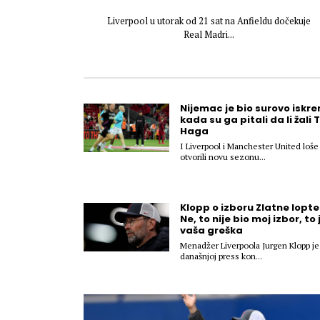
Liverpool u utorak od 21 sat na Anfieldu dočekuje
Real Madri...
Nijemac je bio surovo iskre
kada su ga pitali da li žali 
Haga
I Liverpool i Manchester United loše
otvorili novu sezonu...
Klopp o izboru Zlatne lopte
Ne, to nije bio moj izbor, to 
vaša greška
Menadžer Liverpoola Jurgen Klopp je
današnjoj press kon...