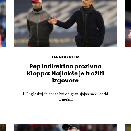
TEHNOLOGIJA
Pep indirektno prozivao
Kloppa: Najlakše je tražiti
izgovore
U Engleskoj će danas biti odigran sjajan meč i derbi
između...