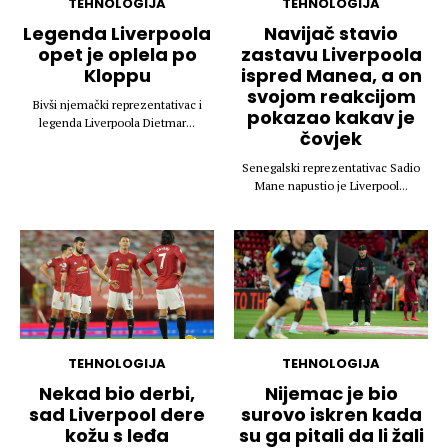
TEHNOLOGIJA
TEHNOLOGIJA
Legenda Liverpoola
Navijač stavio
opet je oplela po
zastavu Liverpoola
Kloppu
ispred Manea, a on
svojom reakcijom
Bivši njemački reprezentativac i
pokazao kakav je
legenda Liverpoola Dietmar...
čovjek
Senegalski reprezentativac Sadio
Mane napustio je Liverpool...
TEHNOLOGIJA
TEHNOLOGIJA
Nekad bio derbi,
Nijemac je bio
sad Liverpool dere
surovo iskren kada
kožu s leđa
su ga pitali da li žali