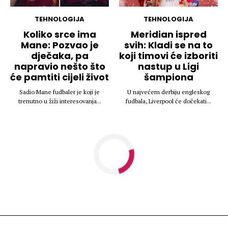
TEHNOLOGIJA
TEHNOLOGIJA
Koliko srce ima
Meridian ispred
Mane: Pozvao je
svih: Kladi se na to
dječaka, pa
koji timovi će izboriti
napravio nešto što
nastup u Ligi
će pamtiti cijeli život
šampiona
Sadio Mane fudbaler je koji je
U najvećem derbiju engleskog
trenutno u žiži interesovanja...
fudbala, Liverpool će dočekati...