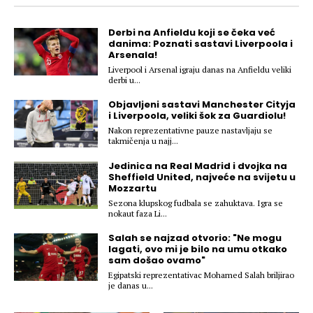
Hedonizam
Njega nje
KALORIJE
Derbi na Anfieldu koji se čeka već
Njega njega
danima: Poznati sastavi Liverpoola i
Šminka
Arsenala!
Liverpool i Arsenal igraju danas na Anfieldu veliki
Tehnologija
derbi u...
Objavljeni sastavi Manchester Cityja
i Liverpoola, veliki šok za Guardiolu!
Nakon reprezentativne pauze nastavljaju se
takmičenja u najj...
Jedinica na Real Madrid i dvojka na
Sheffield United, najveće na svijetu u
Mozzartu
Sezona klupskog fudbala se zahuktava. Igra se
nokaut faza Li...
Salah se najzad otvorio: "Ne mogu
lagati, ovo mi je bilo na umu otkako
sam došao ovamo"
Egipatski reprezentativac Mohamed Salah briljirao
je danas u...