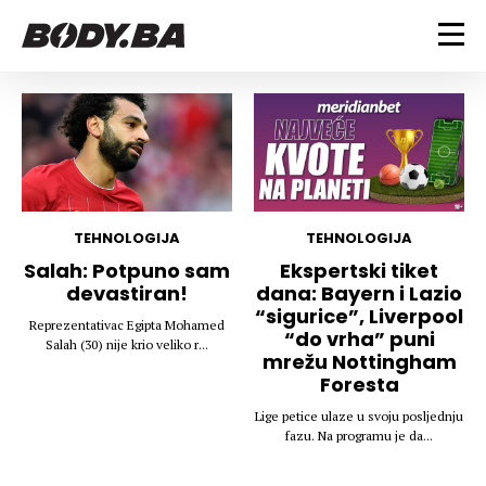
FITNESS
Vježbanje
BODYBUILDING
Mršanje
Discipline
Trening i vježbe
ISHRANA
Indoor & Outdoor
Takmičarski bodybuilding
TEHNOLOGIJA
TEHNOLOGIJA
Savjeti
Dijete
Salah: Potpuno sam
Ekspertski tiket
ZDRAVLJE
devastiran!
dana: Bayern i Lazio
Ostalo
Nutricionizam
“sigurice”, Liverpool
Recepti
Um i tijelo
Reprezentativac Egipta Mohamed
“do vrha” puni
LIFESTYLE
Salah (30) nije krio veliko r...
Suplementi
Povrede i bolesti
mrežu Nottingham
Foresta
Tablica kalorija
Lifestyle
Bodybuilding
VODA
Trudnice
Fitness
Lige petice ulaze u svoju posljednju
fazu. Na programu je da...
Ishrana
MAGAZIN
Zdravlje