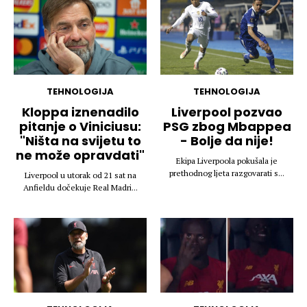
TEHNOLOGIJA
TEHNOLOGIJA
Kloppa iznenadilo
Liverpool pozvao
pitanje o Viniciusu:
PSG zbog Mbappea
"Ništa na svijetu to
- Bolje da nije!
ne može opravdati"
Ekipa Liverpoola pokušala je
prethodnog ljeta razgovarati s...
Liverpool u utorak od 21 sat na
Anfieldu dočekuje Real Madri...