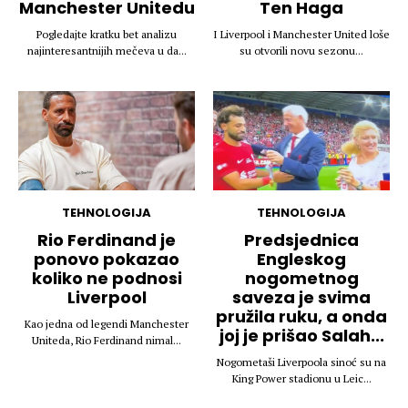
Manchester Unitedu
Ten Haga
Pogledajte kratku bet analizu
I Liverpool i Manchester United loše
najinteresantnijih mečeva u da...
su otvorili novu sezonu...
TEHNOLOGIJA
TEHNOLOGIJA
Rio Ferdinand je
Predsjednica
ponovo pokazao
Engleskog
koliko ne podnosi
nogometnog
Liverpool
saveza je svima
pružila ruku, a onda
Kao jedna od legendi Manchester
joj je prišao Salah...
Uniteda, Rio Ferdinand nimal...
Nogometaši Liverpoola sinoć su na
King Power stadionu u Leic...