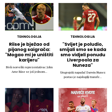
TEHNOLOGIJA
TEHNOLOGIJA
Riise je bježao od
"Svijet je poludio,
pijanog saigrača:
smijali smo se kada
"Mogao mi je uništiti
smo vidjeli ponudu
karijeru"
Liverpoola za
Nuneza"
Bivši norveški reprezentativac John
Arne Riise se još jednom...
Urugvajski napadač Darwin Nunez
postao je najskuplji transfe...