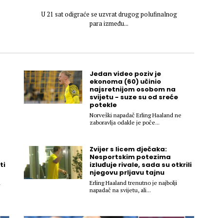
U 21 sat odigraće se uzvrat drugog polufinalnog
para između...
Jedan video poziv je
ekonoma (60) učinio
najsretnijom osobom na
svijetu - suze su od sreće
potekle
Norveški napadač Erling Haaland ne
zaboravlja odakle je poče...
Zvijer s licem dječaka:
Nesportskim potezima
ti
izluđuje rivale, sada su otkrili
njegovu prljavu tajnu
m
Erling Haaland trenutno je najbolji
napadač na svijetu, ali...