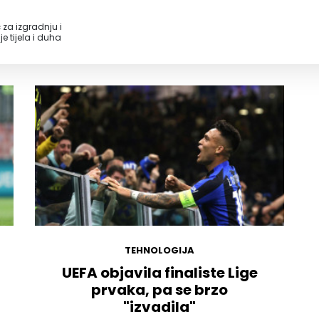
 za izgradnju i
e tijela i duha
TEHNOLOGIJA
UEFA objavila finaliste Lige
prvaka, pa se brzo
"izvadila"