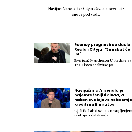
Navijači Manchester Cityja uživaju u sezoni iz
snova pod vod...
Rooney prognozirao duele
Reala i Cityja: "Smrskat će
ih!"
Bivši igrač Manchester Uniteda je za
The Times analizirao po...
Navijačima Arsenala je
najomraženiji lik ikad, a
nakon ove izjave neće smje
kročiti na Emirates!
Cijeli fudbalski svijet s nestrpljenje
očekuje početak veče...