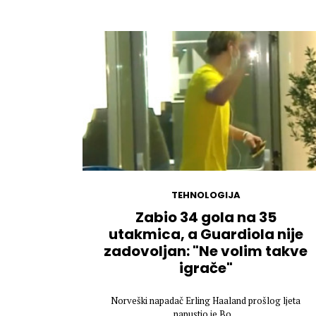
TEHNOLOGIJA
Zabio 34 gola na 35
utakmica, a Guardiola nije
zadovoljan: "Ne volim takve
igrače"
Norveški napadač Erling Haaland prošlog ljeta
napustio je Bo...