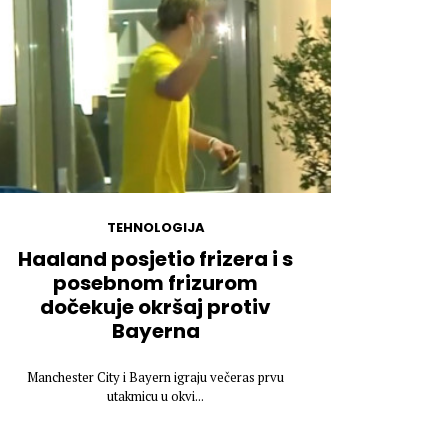
TEHNOLOGIJA
Haaland posjetio frizera i s
posebnom frizurom
dočekuje okršaj protiv
Bayerna
Manchester City i Bayern igraju večeras prvu
utakmicu u okvi...