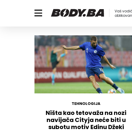
Vaš vodič
oblikovanj
TEHNOLOGIJA
Ništa kao tetovaža na nozi
navijača Cityja neće biti u
subotu motiv Edinu Džeki