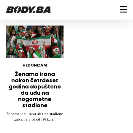
FITNESS
Vježbanje
BODYBUILDING
Mršanje
Discipline
Trening i vježbe
ISHRANA
Indoor & Outdoor
Takmičarski bodybuilding
HEDONIZAM
Savjeti
Dijete
Ženama Irana
ZDRAVLJE
nakon četrdeset
Ostalo
Nutricionizam
godina dopušteno
Recepti
Um i tijelo
da uđu na
LIFESTYLE
Suplementi
Povrede i bolesti
nogometne
stadione
Tablica kalorija
Lifestyle
Bodybuilding
VODA
Trudnice
Fitness
Ženama je u Iranu ulaz na stadione
zabranjen još od 1981., n...
Ishrana
MAGAZIN
Zdravlje