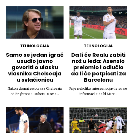
TEHNOLOGIJA
TEHNOLOGIJA
Samo se jedan igrač
Da li će Realu zabiti
usudio javno
nož u leđa: Asensio
govoriti o ulasku
prelomio i odlučio
vlasnika Chelseaja
da li će potpisati za
u svlačionicu
Barcelonu
Nakon domaćeg poraza Chelseaja
Prije nekoliko mjeseci pojavile su se
od Brightona u subotu, u svla...
informacije da bi Marc...