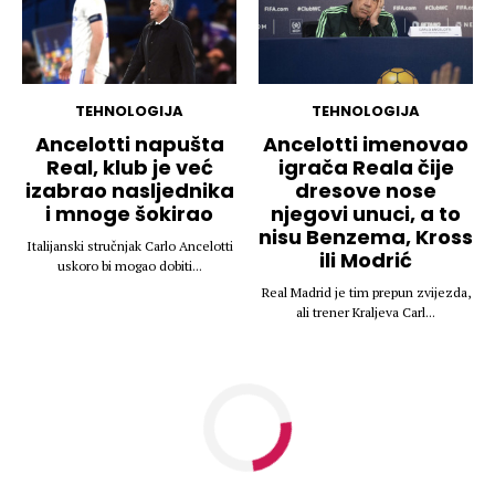
TEHNOLOGIJA
TEHNOLOGIJA
Ancelotti napušta
Ancelotti imenovao
Real, klub je već
igrača Reala čije
izabrao nasljednika
dresove nose
i mnoge šokirao
njegovi unuci, a to
nisu Benzema, Kross
Italijanski stručnjak Carlo Ancelotti
ili Modrić
uskoro bi mogao dobiti...
Real Madrid je tim prepun zvijezda,
ali trener Kraljeva Carl...