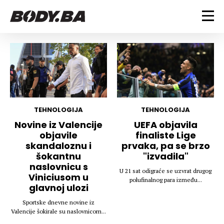
FITNESS
Vježbanje
BODYBUILDING
Mršanje
Discipline
Trening i vježbe
ISHRANA
Indoor & Outdoor
Takmičarski bodybuilding
TEHNOLOGIJA
TEHNOLOGIJA
Savjeti
Dijete
Novine iz Valencije
UEFA objavila
ZDRAVLJE
objavile
finaliste Lige
Ostalo
Nutricionizam
skandaloznu i
prvaka, pa se brzo
Recepti
Um i tijelo
šokantnu
"izvadila"
LIFESTYLE
Suplementi
Povrede i bolesti
naslovnicu s
U 21 sat odigraće se uzvrat drugog
Viniciusom u
Tablica kalorija
Lifestyle
Bodybuilding
polufinalnog para između...
VODA
glavnoj ulozi
Trudnice
Fitness
Sportske dnevne novine iz
Ishrana
Valencije šokirale su naslovnicom...
MAGAZIN
Zdravlje