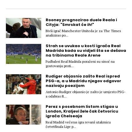
Hedonizam
Njega nje
KALORIJE
Njega njega
Rooney prognozirao duele Reala i
Šminka
Cityja: "Smrskat će ih!"
Tehnologija
Bivši igrač Manchester Uniteda je za The Times
analizirao po...
Strah se uvukao u kosti igrača Real
Madrida kada su vidjeli šta se dešava
na tribinama Reale Arene
Fudbaleri Real Madrida poraženi su sinoć na
gostovanju proti...
Rudiger objasnio zašto Real ispred
PSG-a, a u Madridu njegov odgovor
nazivaju poezijom
Antonio Rudiger objasnio je zašto je umjesto PSG-
a odabrao R...
Perez s posebnom listom stigao u
London, Kraljevi žele čak četvoricu
igrača Chelseaja
Real Madrid večeras igra revanš utakmicu
četvrtfinala Lige p...