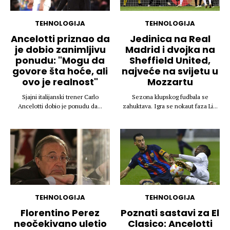
TEHNOLOGIJA
TEHNOLOGIJA
Ancelotti priznao da
Jedinica na Real
je dobio zanimljivu
Madrid i dvojka na
ponudu: "Mogu da
Sheffield United,
govore šta hoće, ali
najveće na svijetu u
ovo je realnost"
Mozzartu
Sjajni italijanski trener Carlo
Sezona klupskog fudbala se
Ancelotti dobio je ponudu da...
zahuktava. Igra se nokaut faza Li...
TEHNOLOGIJA
TEHNOLOGIJA
Florentino Perez
Poznati sastavi za El
neočekivano uletio
Clasico: Ancelotti