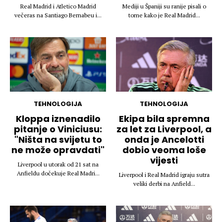
Real Madrid i Atletico Madrid
Mediji u Španiji su ranije pisali o
večeras na Santiago Bernabeu i...
tome kako je Real Madrid...
TEHNOLOGIJA
TEHNOLOGIJA
Kloppa iznenadilo
Ekipa bila spremna
pitanje o Viniciusu:
za let za Liverpool, a
"Ništa na svijetu to
onda je Ancelotti
ne može opravdati"
dobio veoma loše
vijesti
Liverpool u utorak od 21 sat na
Anfieldu dočekuje Real Madri...
Liverpool i Real Madrid igraju sutra
veliki derbi na Anfield...