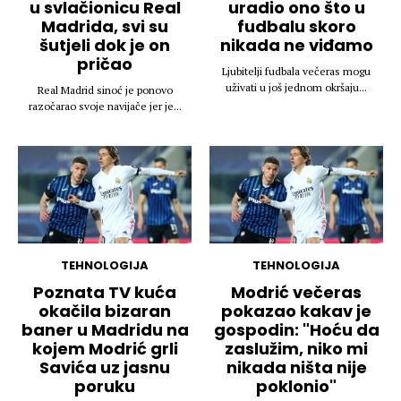
u svlačionicu Real
uradio ono što u
Madrida, svi su
fudbalu skoro
šutjeli dok je on
nikada ne viđamo
pričao
Ljubitelji fudbala večeras mogu
uživati u još jednom okršaju...
Real Madrid sinoć je ponovo
razočarao svoje navijače jer je...
TEHNOLOGIJA
TEHNOLOGIJA
Poznata TV kuća
Modrić večeras
okačila bizaran
pokazao kakav je
baner u Madridu na
gospodin: "Hoću da
kojem Modrić grli
zaslužim, niko mi
Savića uz jasnu
nikada ništa nije
poruku
poklonio"