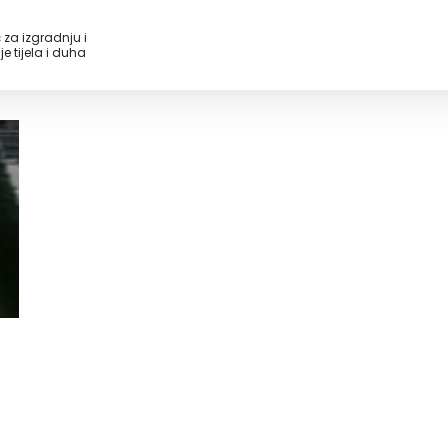
 za izgradnju i
e tijela i duha