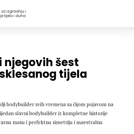
 za izgradnju i
e tijela i duha
 njegovih šest
sklesanog tijela
olji bodybuilder svih vremena sa čijom pojavom na
ijedan slavni bodybuilder iz kompletne historije
varnu masu i perfektnu simetriju i maestralnu