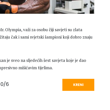
 Olympia, važi za osobu čiji savjeti su zlata
 čitaju čak i sami svjetski šampioni koji dobro znaju
an je sveo na sljedećih šest savjeta koje je dao
mpresivno mišićavim tijelima.
0/6
KRENI