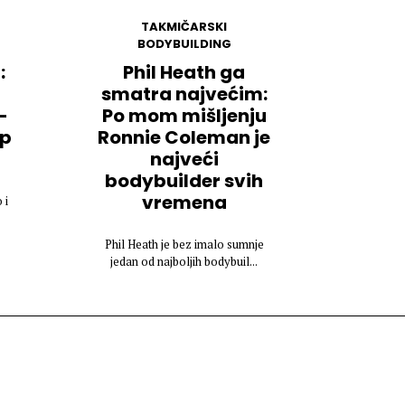
TAKMIČARSKI
BODYBUILDING
:
Phil Heath ga
smatra najvećim:
-
Po mom mišljenju
op
Ronnie Coleman je
najveći
bodybuilder svih
vremena
 i
Phil Heath je bez imalo sumnje
jedan od najboljih bodybuil...