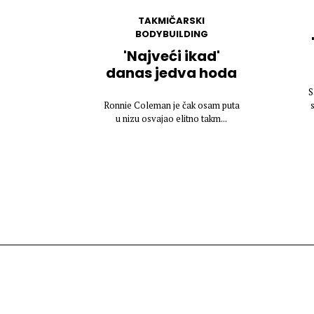
TAKMIČARSKI
BODYBUILDING
'Najveći ikad'
danas jedva hoda
S
Ronnie Coleman je čak osam puta
u nizu osvajao elitno takm...