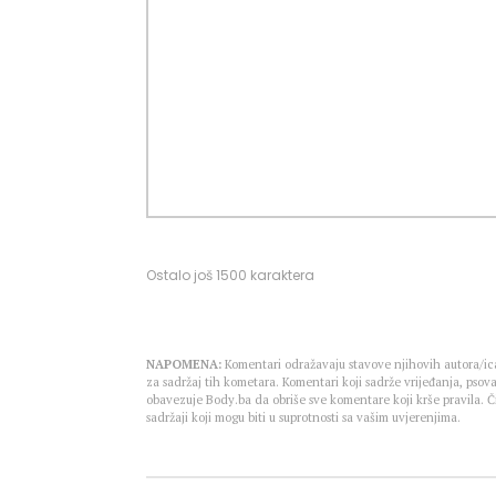
Ostalo još
1500
karaktera
NAPOMENA:
Komentari odražavaju stavove njihovih autora/ica
za sadržaj tih kometara. Komentari koji sadrže vrijeđanja, psova
obavezuje Body.ba da obriše sve komentare koji krše pravila.
sadržaji koji mogu biti u suprotnosti sa vašim uvjerenjima.