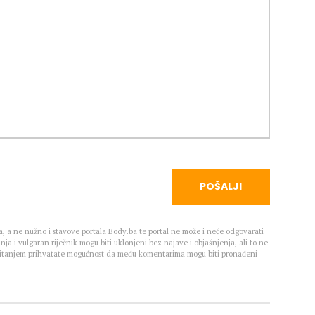
POŠALJI
, a ne nužno i stavove portala Body.ba te portal ne može i neće odgovarati
nja i vulgaran riječnik mogu biti uklonjeni bez najave i objašnjenja, ali to ne
 Čitanjem prihvatate mogućnost da među komentarima mogu biti pronađeni