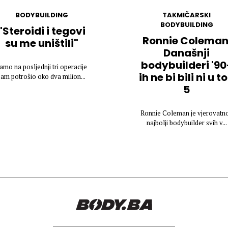
BODYBUILDING
TAKMIČARSKI
BODYBUILDING
"Steroidi i tegovi
Ronnie Coleman
su me uništili"
Današnji
bodybuilderi '90
amo na posljednji tri operacije
ih ne bi bili ni u t
sam potrošio oko dva milion...
5
Ronnie Coleman je vjerovatno
najbolji bodybuilder svih v...