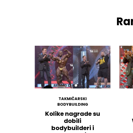
Ran
TAKMIČARSKI
BODYBUILDING
Kolike nagrade su
dobili
bodybuilderi i