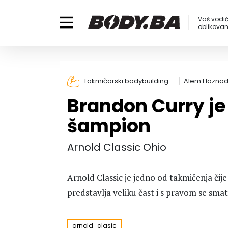
Vaš vodič
oblikovanj
Takmičarski bodybuilding
Alem Haznad
Brandon Curry je
šampion
Arnold Classic Ohio
Arnold Classic je jedno od takmičenja čije
predstavlja veliku čast i s pravom se sma
arnold_clasic