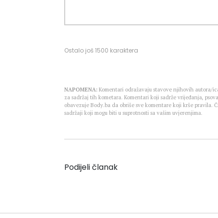
Ostalo još
1500
karaktera
NAPOMENA:
Komentari odražavaju stavove njihovih autora/ica
za sadržaj tih kometara. Komentari koji sadrže vrijeđanja, psova
obavezuje Body.ba da obriše sve komentare koji krše pravila.
sadržaji koji mogu biti u suprotnosti sa vašim uvjerenjima.
Podijeli članak