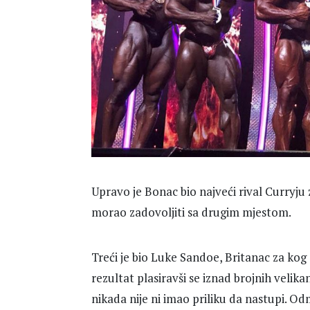
Upravo je Bonac bio najveći rival Curryju z
morao zadovoljiti sa drugim mjestom.
Treći je bio Luke Sandoe, Britanac za ko
rezultat plasiravši se iznad brojnih velik
nikada nije ni imao priliku da nastupi. O