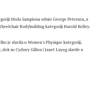
egoriji titulu šampiona odnio George Peterson, u
Wheelchair Bodybuilding kategoriji Harold Kelley.
elho je slavila u Women's Physique kategoriji,
r, dok su Cydney Gillon i Janet Layug slavile u