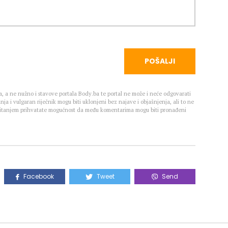
POŠALJI
, a ne nužno i stavove portala Body.ba te portal ne može i neće odgovarati
nja i vulgaran riječnik mogu biti uklonjeni bez najave i objašnjenja, ali to ne
 Čitanjem prihvatate mogućnost da među komentarima mogu biti pronađeni
Facebook
Tweet
Send