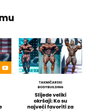
temu
TAKMIČARSKI
BODYBUILDING
Slijede veliki
okršaji: Ko su
e
najveći favoriti za