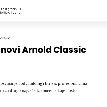
 za izgradnju i
e tijela i duha
arević
 novi Arnold Classic
 osvajanje bodybuilding i fitness profesionalcima
tra za drugo najveće takmičenje koje postoji.