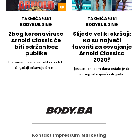
TAKMIČARSKI
TAKMIČARSKI
BODYBUILDING
BODYBUILDING
Zbog koronavirusa
Slijede veliki okršaji:
Arnold Classic će
Ko su najveći
biti održan bez
favoriti za osvajanje
publike
Arnold Classica
2020?
U vremenu kada se veliki sportski
događaji otkazuju širom...
Još samo sedam dana ostalo je do
jednog od najvećih događa...
Kontakt
Impressum
Marketing