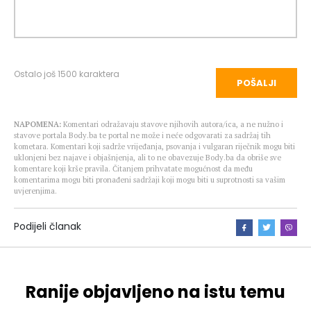
Ostalo još
1500
karaktera
POŠALJI
NAPOMENA:
Komentari odražavaju stavove njihovih autora/ica, a ne nužno i
stavove portala Body.ba te portal ne može i neće odgovarati za sadržaj tih
kometara. Komentari koji sadrže vrijeđanja, psovanja i vulgaran riječnik mogu biti
uklonjeni bez najave i objašnjenja, ali to ne obavezuje Body.ba da obriše sve
komentare koji krše pravila. Čitanjem prihvatate mogućnost da među
komentarima mogu biti pronađeni sadržaji koji mogu biti u suprotnosti sa vašim
uvjerenjima.
Podijeli članak
Ranije objavljeno na istu temu