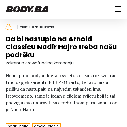
FITNESS
Alem Haznadarević
Da bi nastupio na Arnold
Vježbanje
BODYBUILDING
Classicu Nadir Hajro treba našu
Mršanje
podršku
Discipline
Trening i vježbe
ISHRANA
Indoor & Outdoor
Takmičarski bodybuilding
Pokrenuo crowdfunding kampanju
Savjeti
Dijete
ZDRAVLJE
Nema puno bodybuildera u svijetu koji su kroz svoj rad i
Ostalo
Nutricionizam
trud uspjeli zaraditi IFBB PRO kartu, te tako imaju
Recepti
Um i tijelo
priliku da nastupaju na najvećim takmičenjima.
LIFESTYLE
Suplementi
Povrede i bolesti
Istovremeno, samo je jedan u cijelom svijetu koji je taj
Tablica kalorija
Lifestyle
Bodybuilding
podvig uspio napraviti sa cerebralnom paralizom, a on
VODA
je Nadir Hajro.
Trudnice
Fitness
Ishrana
MAGAZIN
Zdravlje
nadir_hajro
arnold_clasic