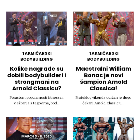
TAKMIČARSKI
TAKMIČARSKI
BODYBUILDING
BODYBUILDING
Kolike nagrade su
Maestralni William
dobili bodybuilderi i
Bonac je novi
strongmani na
šampion Arnold
Arnold Classicu?
Classica!
Porastom popularnosti fitnessa i
Proteklog vikenda održan je dugo
vježbanja s tegovima, bod...
čekani Arnold Classic u...