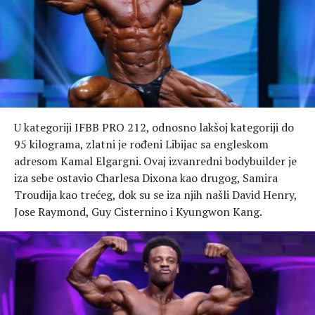
U kategoriji IFBB PRO 212, odnosno lakšoj kategoriji do
95 kilograma, zlatni je rođeni Libijac sa engleskom
adresom Kamal Elgargni. Ovaj izvanredni bodybuilder je
iza sebe ostavio Charlesa Dixona kao drugog, Samira
Troudija kao trećeg, dok su se iza njih našli David Henry,
Jose Raymond, Guy Cisternino i Kyungwon Kang.