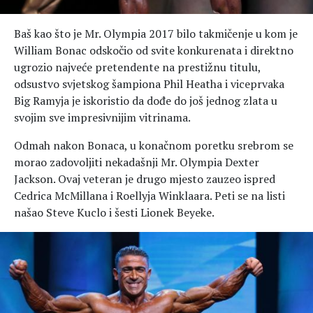
Baš kao što je Mr. Olympia 2017 bilo takmičenje u kom je
William Bonac odskočio od svite konkurenata i direktno
ugrozio najveće pretendente na prestižnu titulu,
odsustvo svjetskog šampiona Phil Heatha i viceprvaka
Big Ramyja je iskoristio da dođe do još jednog zlata u
svojim sve impresivnijim vitrinama.
Odmah nakon Bonaca, u konačnom poretku srebrom se
morao zadovoljiti nekadašnji Mr. Olympia Dexter
Jackson. Ovaj veteran je drugo mjesto zauzeo ispred
Cedrica McMillana i Roellyja Winklaara. Peti se na listi
našao Steve Kuclo i šesti Lionek Beyeke.