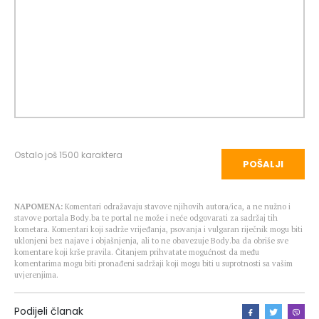
Ostalo još
1500
karaktera
POŠALJI
NAPOMENA:
Komentari odražavaju stavove njihovih autora/ica, a ne nužno i
stavove portala Body.ba te portal ne može i neće odgovarati za sadržaj tih
kometara. Komentari koji sadrže vrijeđanja, psovanja i vulgaran riječnik mogu biti
uklonjeni bez najave i objašnjenja, ali to ne obavezuje Body.ba da obriše sve
komentare koji krše pravila. Čitanjem prihvatate mogućnost da među
komentarima mogu biti pronađeni sadržaji koji mogu biti u suprotnosti sa vašim
uvjerenjima.
Podijeli članak