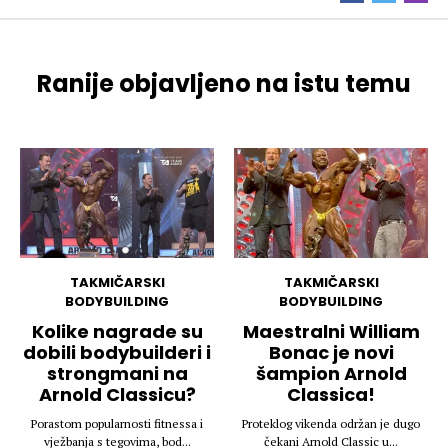
Ranije objavljeno na istu temu
TAKMIČARSKI
TAKMIČARSKI
BODYBUILDING
BODYBUILDING
Kolike nagrade su
Maestralni William
dobili bodybuilderi i
Bonac je novi
strongmani na
šampion Arnold
Arnold Classicu?
Classica!
Porastom popularnosti fitnessa i
Proteklog vikenda održan je dugo
vježbanja s tegovima, bod...
čekani Arnold Classic u...