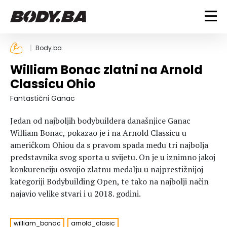
FITNESS
Body.ba
William Bonac zlatni na Arnold
Vježbanje
BODYBUILDING
Classicu Ohio
Mršanje
Discipline
Trening i vježbe
Fantastični Ganac
ISHRANA
Indoor & Outdoor
Takmičarski bodybuilding
Jedan od najboljih bodybuildera današnjice Ganac
Savjeti
Dijete
ZDRAVLJE
William Bonac, pokazao je i na Arnold Classicu u
Ostalo
Nutricionizam
američkom Ohiou da s pravom spada među tri najbolja
Recepti
Um i tijelo
predstavnika svog sporta u svijetu. On je u iznimno jakoj
LIFESTYLE
Suplementi
Povrede i bolesti
konkurenciju osvojio zlatnu medalju u najprestižnijoj
kategoriji Bodybuilding Open, te tako na najbolji način
Tablica kalorija
Lifestyle
Bodybuilding
VODA
najavio velike stvari i u 2018. godini.
Trudnice
Fitness
Ishrana
MAGAZIN
Zdravlje
william_bonac
arnold_clasic