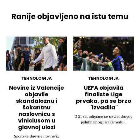
Ranije objavljeno na istu temu
TEHNOLOGIJA
TEHNOLOGIJA
Novine iz Valencije
UEFA objavila
objavile
finaliste Lige
skandaloznu i
prvaka, pa se brzo
šokantnu
"izvadila"
naslovnicu s
U 21 sat odigraće se uzvrat drugog
Viniciusom u
polufinalnog para između...
glavnoj ulozi
Sportske dnevne novine iz