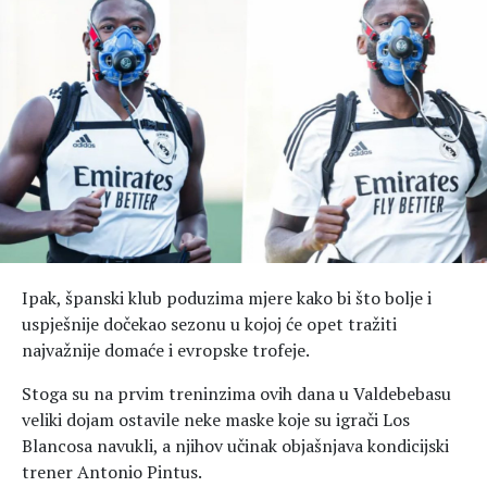
Hedonizam
Njega nje
KALORIJE
Njega njega
Šminka
Tehnologija
Ipak, španski klub poduzima mjere kako bi što bolje i
uspješnije dočekao sezonu u kojoj će opet tražiti
najvažnije domaće i evropske trofeje.
Stoga su na prvim treninzima ovih dana u Valdebebasu
veliki dojam ostavile neke maske koje su igrači Los
Blancosa navukli, a njihov učinak objašnjava kondicijski
trener Antonio Pintus.