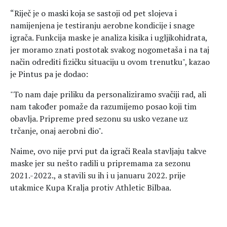
“Riječ je o maski koja se sastoji od pet slojeva i
namijenjena je testiranju aerobne kondicije i snage
igrača. Funkcija maske je analiza kisika i ugljikohidrata,
jer moramo znati postotak svakog nogometaša i na taj
način odrediti fizičku situaciju u ovom trenutku", kazao
je Pintus pa je dodao:
"To nam daje priliku da personaliziramo svačiji rad, ali
nam također pomaže da razumijemo posao koji tim
obavlja. Pripreme pred sezonu su usko vezane uz
trčanje, onaj aerobni dio".
Naime, ovo nije prvi put da igrači Reala stavljaju takve
maske jer su nešto radili u pripremama za sezonu
2021.-2022., a stavili su ih i u januaru 2022. prije
utakmice Kupa Kralja protiv Athletic Bilbaa.