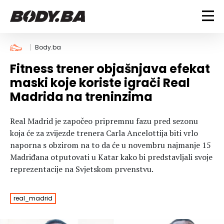
FITNESS
Body.ba
Fitness trener objašnjava efekat
Vježbanje
BODYBUILDING
maski koje koriste igrači Real
Mršanje
Madrida na treninzima
Discipline
Trening i vježbe
ISHRANA
Indoor & Outdoor
Takmičarski bodybuilding
Real Madrid je započeo pripremnu fazu pred sezonu
Savjeti
Dijete
ZDRAVLJE
koja će za zvijezde trenera Carla Ancelottija biti vrlo
Ostalo
Nutricionizam
naporna s obzirom na to da će u novembru najmanje 15
Recepti
Um i tijelo
Madriđana otputovati u Katar kako bi predstavljali svoje
LIFESTYLE
Suplementi
Povrede i bolesti
reprezentacije na Svjetskom prvenstvu.
Tablica kalorija
Lifestyle
Bodybuilding
VODA
Trudnice
Fitness
real_madrid
Ishrana
MAGAZIN
Zdravlje