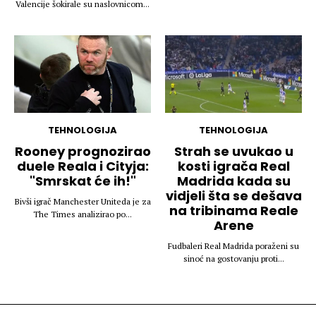
Valencije šokirale su naslovnicom...
TEHNOLOGIJA
TEHNOLOGIJA
Rooney prognozirao
Strah se uvukao u
duele Reala i Cityja:
kosti igrača Real
"Smrskat će ih!"
Madrida kada su
vidjeli šta se dešava
Bivši igrač Manchester Uniteda je za
na tribinama Reale
The Times analizirao po...
Arene
Fudbaleri Real Madrida poraženi su
sinoć na gostovanju proti...