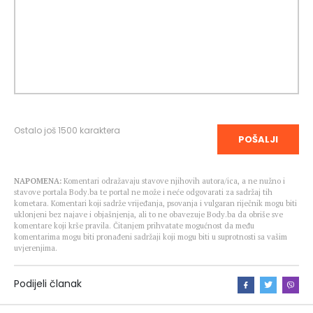
Ostalo još
1500
karaktera
POŠALJI
NAPOMENA:
Komentari odražavaju stavove njihovih autora/ica, a ne nužno i
stavove portala Body.ba te portal ne može i neće odgovarati za sadržaj tih
kometara. Komentari koji sadrže vrijeđanja, psovanja i vulgaran riječnik mogu biti
uklonjeni bez najave i objašnjenja, ali to ne obavezuje Body.ba da obriše sve
komentare koji krše pravila. Čitanjem prihvatate mogućnost da među
komentarima mogu biti pronađeni sadržaji koji mogu biti u suprotnosti sa vašim
uvjerenjima.
Podijeli članak