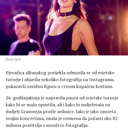
Hedonizam
Njega nje
KALORIJE
Njega njega
Šminka
Tehnologija
Dua Lipa
Pjevačica albanskog porijekla odmorila se od svjetske
turneje i objavila nekoliko fotografija na Instagramu,
pokazavši zavidnu figuru u crnom kupaćem kostimu.
26-godišnjakinja je napravila pauza od svjetske turneje
kako bi se malo opustila, ali i kako bi sudjelovala na
dodjeli Grammyja prošle sedmice. Iako je jako zauzeta
svojim koncertima, imala je vremena da počasti oko 82
miliona pratitelja s mnoštvo fotografija.