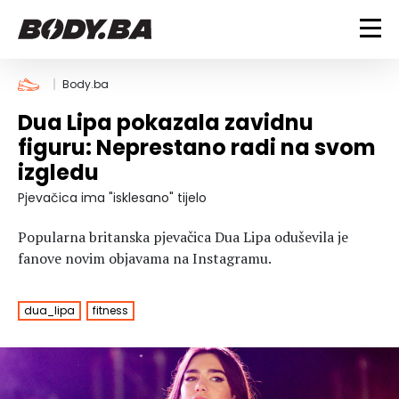
FITNESS
Body.ba
Dua Lipa pokazala zavidnu
Vježbanje
BODYBUILDING
figuru: Neprestano radi na svom
Mršanje
izgledu
Discipline
Trening i vježbe
ISHRANA
Indoor & Outdoor
Takmičarski bodybuilding
Pjevačica ima "isklesano" tijelo
Savjeti
Dijete
ZDRAVLJE
Popularna britanska pjevačica Dua Lipa oduševila je
Ostalo
Nutricionizam
fanove novim objavama na Instagramu.
Recepti
Um i tijelo
LIFESTYLE
Suplementi
Povrede i bolesti
dua_lipa
fitness
Tablica kalorija
Lifestyle
Bodybuilding
VODA
Trudnice
Fitness
Ishrana
MAGAZIN
Zdravlje