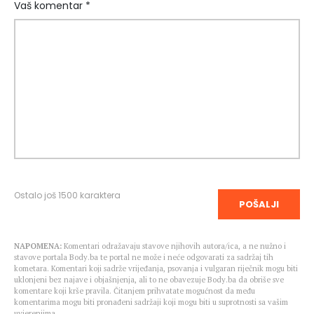
Vaš komentar *
Ostalo još
1500
karaktera
POŠALJI
NAPOMENA:
Komentari odražavaju stavove njihovih autora/ica, a ne nužno i
stavove portala Body.ba te portal ne može i neće odgovarati za sadržaj tih
kometara. Komentari koji sadrže vrijeđanja, psovanja i vulgaran riječnik mogu biti
uklonjeni bez najave i objašnjenja, ali to ne obavezuje Body.ba da obriše sve
komentare koji krše pravila. Čitanjem prihvatate mogućnost da među
komentarima mogu biti pronađeni sadržaji koji mogu biti u suprotnosti sa vašim
uvjerenjima.