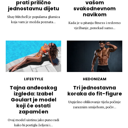
prati prilično
vašom
jednostavnu dijetu
svakodnevnom
navikom
Shay Mitchell je popularna glumica
koja vam je možda poznata...
Kada je u pitanju fitness i redovno
vježbanje, ponekad samo...
LIFESTYLE
HEDONIZAM
Tajna anđeoskog
Tri jednostavna
izgleda: Izabel
koraka do fit-figure
Goulart je model
Uspješno oblikovanje tijela počinje
koji će ostati
zaraznim smijehom, počiv...
zapamćen
Ovaj model uistinu jako puno radi
kako bi postigla željeni i...