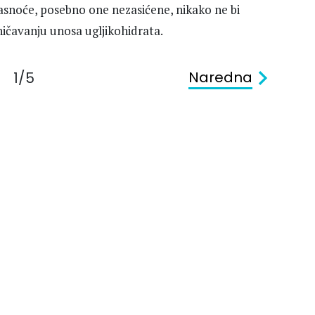
asnoće, posebno one nezasićene, nikako ne bi
raničavanju unosa ugljikohidrata.
Naredna
1/5