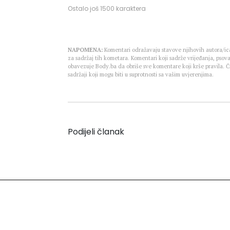
Ostalo još
1500
karaktera
NAPOMENA:
Komentari odražavaju stavove njihovih autora/ica
za sadržaj tih kometara. Komentari koji sadrže vrijeđanja, psova
obavezuje Body.ba da obriše sve komentare koji krše pravila.
sadržaji koji mogu biti u suprotnosti sa vašim uvjerenjima.
Podijeli članak