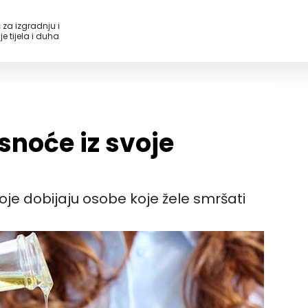
 za izgradnju i
e tijela i duha
snoće iz svoje
oje dobijaju osobe koje žele smršati