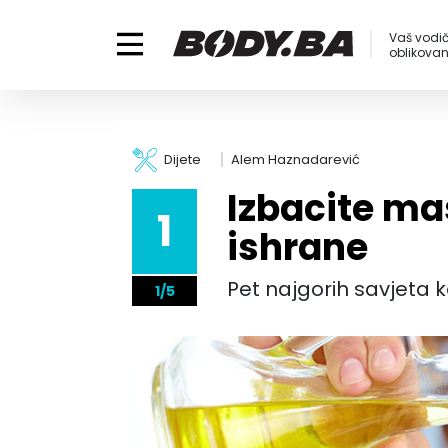
Vaš vodič
oblikovanj
Dijete
Alem Haznadarević
Izbacite ma
1
ishrane
Pet najgorih savjeta k
1/5