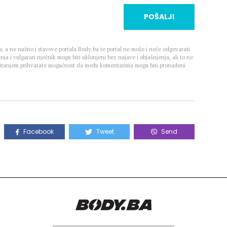
POŠALJI
, a ne nužno i stavove portala Body.ba te portal ne može i neće odgovarati
nja i vulgaran riječnik mogu biti uklonjeni bez najave i objašnjenja, ali to ne
 Čitanjem prihvatate mogućnost da među komentarima mogu biti pronađeni
Facebook
Tweet
Send