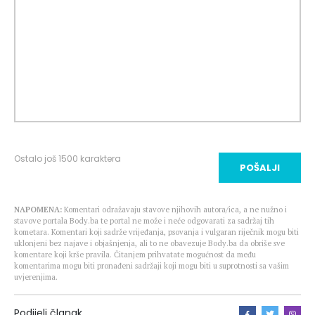
Ostalo još
1500
karaktera
POŠALJI
NAPOMENA:
Komentari odražavaju stavove njihovih autora/ica, a ne nužno i
stavove portala Body.ba te portal ne može i neće odgovarati za sadržaj tih
kometara. Komentari koji sadrže vrijeđanja, psovanja i vulgaran riječnik mogu biti
uklonjeni bez najave i objašnjenja, ali to ne obavezuje Body.ba da obriše sve
komentare koji krše pravila. Čitanjem prihvatate mogućnost da među
komentarima mogu biti pronađeni sadržaji koji mogu biti u suprotnosti sa vašim
uvjerenjima.
Podijeli članak