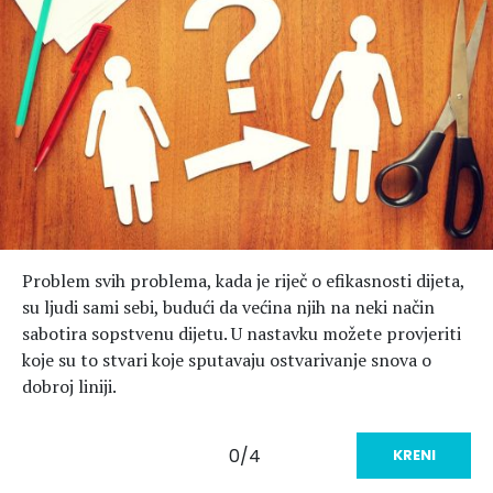
Hedonizam
Njega nje
KALORIJE
Njega njega
Šminka
Tehnologija
Problem svih problema, kada je riječ o efikasnosti dijeta,
su ljudi sami sebi, budući da većina njih na neki način
sabotira sopstvenu dijetu. U nastavku možete provjeriti
koje su to stvari koje sputavaju ostvarivanje snova o
dobroj liniji.
0/4
KRENI