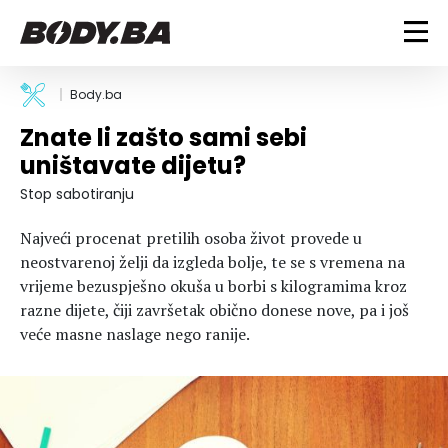
FITNESS
Body.ba
Znate li zašto sami sebi
Vježbanje
BODYBUILDING
uništavate dijetu?
Mršanje
Discipline
Trening i vježbe
Stop sabotiranju
ISHRANA
Indoor & Outdoor
Takmičarski bodybuilding
Najveći procenat pretilih osoba život provede u
Savjeti
Dijete
ZDRAVLJE
neostvarenoj želji da izgleda bolje, te se s vremena na
Ostalo
Nutricionizam
vrijeme bezuspješno okuša u borbi s kilogramima kroz
Recepti
Um i tijelo
razne dijete, čiji završetak obično donese nove, pa i još
LIFESTYLE
Suplementi
Povrede i bolesti
veće masne naslage nego ranije.
Tablica kalorija
Lifestyle
Bodybuilding
VODA
Trudnice
Fitness
Ishrana
MAGAZIN
Zdravlje