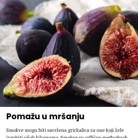
Pomažu u mršanju
Smokve mogu biti savršena grickalica za one koji žele
izgubiti višak kilograma. Smokve su odličan međuobrok,