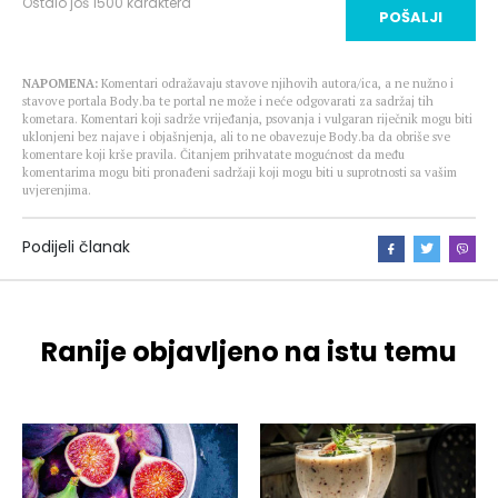
Ostalo još
1500
karaktera
POŠALJI
NAPOMENA:
Komentari odražavaju stavove njihovih autora/ica, a ne nužno i
stavove portala Body.ba te portal ne može i neće odgovarati za sadržaj tih
kometara. Komentari koji sadrže vrijeđanja, psovanja i vulgaran riječnik mogu biti
uklonjeni bez najave i objašnjenja, ali to ne obavezuje Body.ba da obriše sve
komentare koji krše pravila. Čitanjem prihvatate mogućnost da među
komentarima mogu biti pronađeni sadržaji koji mogu biti u suprotnosti sa vašim
uvjerenjima.
Podijeli članak
Ranije objavljeno na istu temu