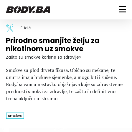
FITNESS
E. Idić
Prirodno smanjite želju za
Vježbanje
BODYBUILDING
nikotinom uz smokve
Mršanje
Discipline
Trening i vježbe
Zašto su smokve korisne za zdravlje?
ISHRANA
Indoor & Outdoor
Takmičarski bodybuilding
Smokve su plod drveta fikusa. Obično su mekane, te
Savjeti
Dijete
ZDRAVLJE
unutra imaju hrskave sjemenke, a mogu biti i sušene.
Ostalo
Nutricionizam
Body.ba vam u nastavku objašnjava koje su zdravstvene
Recepti
Um i tijelo
prednosti smokvi za zdravlje, te zašto ih definitivno
LIFESTYLE
Suplementi
Povrede i bolesti
treba uključiti u ishranu:
Tablica kalorija
Lifestyle
Bodybuilding
VODA
Trudnice
Fitness
smokve
Ishrana
MAGAZIN
Zdravlje