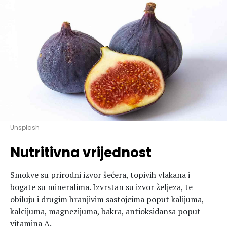
Hedonizam
Njega nje
KALORIJE
Njega njega
Šminka
Tehnologija
Unsplash
Nutritivna vrijednost
Smokve su prirodni izvor šećera, topivih vlakana i
bogate su mineralima. Izvrstan su izvor željeza, te
obiluju i drugim hranjivim sastojcima poput kalijuma,
kalcijuma, magnezijuma, bakra, antioksidansa poput
vitamina A.