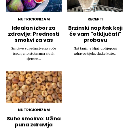
NUTRICIONIZAM
RECEPTI
Idealan izbor za
Brzinski napitak koji
zdravlje: Prednosti
će vam "otključati"
smokvi za vas
probavu
Smokve su jedinstveno voće
Naš tanjir je ključ do lijepog i
ispunjeno stotinama sitnih
zdravog tijela, glatke kože...
sjemen...
NUTRICIONIZAM
Suhe smokve: Užina
puna zdravlja