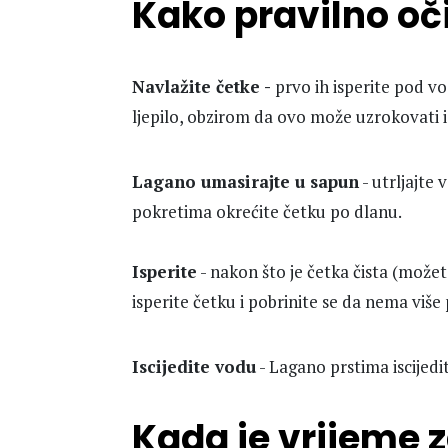
Kako pravilno oči
Navlažite četke -
prvo ih isperite pod vo
ljepilo, obzirom da ovo može uzrokovati i
Lagano umasirajte u sapun
- utrljajte
pokretima okrećite četku po dlanu.
Isperite
- nakon što je četka čista (možet
isperite četku i pobrinite se da nema više
Iscijedite vodu
- Lagano prstima iscijedit
Kada je vrijeme 