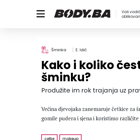
Vaš vodič
oblikovanj
Šminka
E. Idić
Kako i koliko čest
šminku?
Produžite im rok trajanja uz pra
Većina djevojaka zanemaruje četkice za š
gomile pudera i sjena i koristimo različit
cetke
makeup