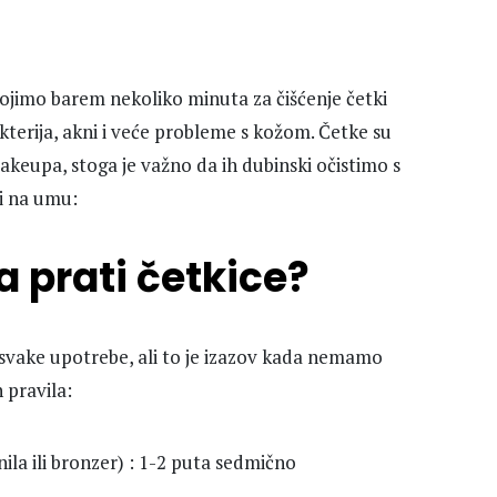
vojimo barem nekoliko minuta za čišćenje četki
kterija, akni i veće probleme s kožom. Četke su
akeupa, stoga je važno da ih dubinski očistimo s
i na umu:
a prati četkice?
 svake upotrebe, ali to je izazov kada nemamo
 pravila:
la ili bronzer) : 1-2 puta sedmično