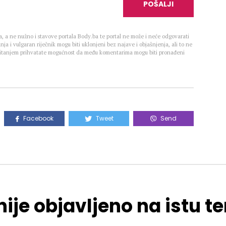
POŠALJI
, a ne nužno i stavove portala Body.ba te portal ne može i neće odgovarati
nja i vulgaran riječnik mogu biti uklonjeni bez najave i objašnjenja, ali to ne
 Čitanjem prihvatate mogućnost da među komentarima mogu biti pronađeni
Facebook
Tweet
Send
ije objavljeno na istu 