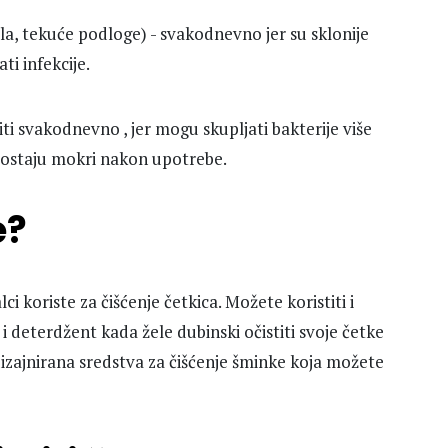
ila, tekuće podloge) - svakodnevno jer su sklonije
i infekcije.
iti svakodnevno , jer mogu skupljati bakterije više
i ostaju mokri nakon upotrebe.
e?
i koriste za čišćenje četkica. Možete koristiti i
e i deterdžent kada žele dubinski očistiti svoje četke
dizajnirana sredstva za čišćenje šminke koja možete