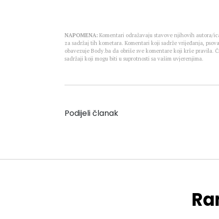
NAPOMENA:
Komentari odražavaju stavove njihovih autora/ica
za sadržaj tih kometara. Komentari koji sadrže vrijeđanja, psova
obavezuje Body.ba da obriše sve komentare koji krše pravila.
sadržaji koji mogu biti u suprotnosti sa vašim uvjerenjima.
Podijeli članak
Ran