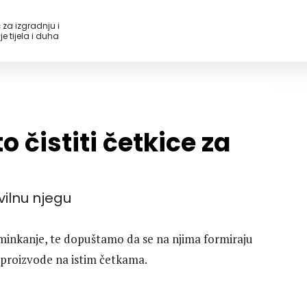
 za izgradnju i
e tijela i duha
o čistiti četkice za
vilnu njegu
minkanje, te dopuštamo da se na njima formiraju
e proizvode na istim četkama.