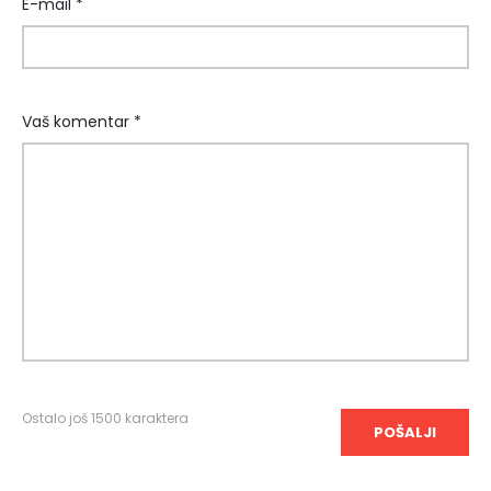
E-mail *
Vaš komentar *
Ostalo još
1500
karaktera
POŠALJI