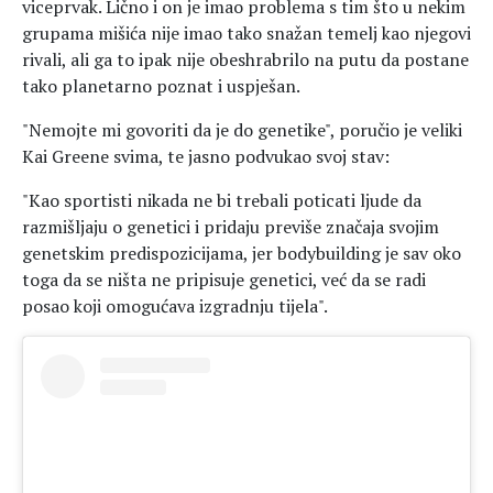
viceprvak. Lično i on je imao problema s tim što u nekim
grupama mišića nije imao tako snažan temelj kao njegovi
rivali, ali ga to ipak nije obeshrabrilo na putu da postane
tako planetarno poznat i uspješan.
"Nemojte mi govoriti da je do genetike", poručio je veliki
Kai Greene svima, te jasno podvukao svoj stav:
"Kao sportisti nikada ne bi trebali poticati ljude da
razmišljaju o genetici i pridaju previše značaja svojim
genetskim predispozicijama, jer bodybuilding je sav oko
toga da se ništa ne pripisuje genetici, već da se radi
posao koji omogućava izgradnju tijela".