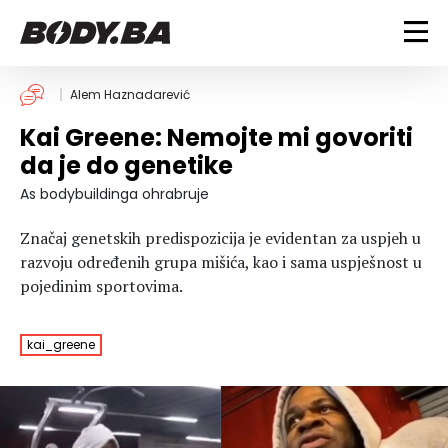
FITNESS
Alem Haznadarević
Kai Greene: Nemojte mi govoriti
Vježbanje
BODYBUILDING
da je do genetike
Mršanje
Discipline
Trening i vježbe
As bodybuildinga ohrabruje
ISHRANA
Indoor & Outdoor
Takmičarski bodybuilding
Značaj genetskih predispozicija je evidentan za uspjeh u
Savjeti
Dijete
ZDRAVLJE
razvoju određenih grupa mišića, kao i sama uspješnost u
Ostalo
Nutricionizam
pojedinim sportovima.
Recepti
Um i tijelo
LIFESTYLE
Suplementi
Povrede i bolesti
kai_greene
Tablica kalorija
Lifestyle
Bodybuilding
VODA
Trudnice
Fitness
Ishrana
MAGAZIN
Zdravlje