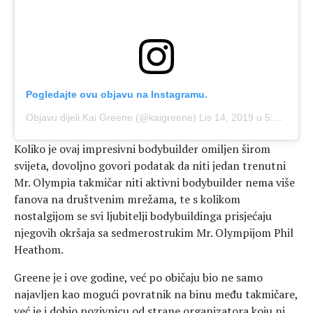
Pogledajte ovu objavu na Instagramu.
Objavu dijeli Kai Greene (@kaigreene)
Lis 14, 2019 u 5:06 PDT
Koliko je ovaj impresivni bodybuilder omiljen širom
svijeta, dovoljno govori podatak da niti jedan trenutni
Mr. Olympia takmičar niti aktivni bodybuilder nema više
fanova na društvenim mrežama, te s kolikom
nostalgijom se svi ljubitelji bodybuildinga prisjećaju
njegovih okršaja sa sedmerostrukim Mr. Olympijom Phil
Heathom.
Greene je i ove godine, već po običaju bio ne samo
najavljen kao mogući povratnik na binu među takmičare,
već je i dobio pozivnicu od strane organizatora koju ni