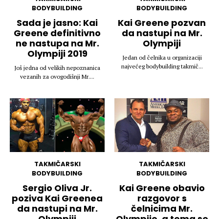
BODYBUILDING
BODYBUILDING
Sada je jasno: Kai
Kai Greene pozvan
Greene definitivno
da nastupi na Mr.
ne nastupa na Mr.
Olympiji
Olympiji 2019
Jedan od čelnika u organizaciji
najvećeg bodybuilding takmič...
Još jedna od velikih nepoznanica
vezanih za ovogodišnji Mr....
TAKMIČARSKI
TAKMIČARSKI
BODYBUILDING
BODYBUILDING
Sergio Oliva Jr.
Kai Greene obavio
poziva Kai Greenea
razgovor s
da nastupi na Mr.
čelnicima Mr.
Olympiji
Olympije, a tema se