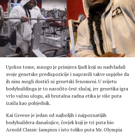
Hedonizam
Njega nje
KALORIJE
Njega njega
Šminka
Tehnologija
Uprkos tome, mnogo je primjera ljudi koji su nadvladali
svoje genetske predispozicije i napravili takve uspjehe da
ih nisu mogli dostići ni genetski fenomeni. U svijetu
bodybuildinga je to naročito čest slučaj, jer genetika igra
vrlo važnu ulogu, ali brutalna radna etika je više puta
izašla kao pobjednik.
Kai Greene je jedan od najboljih i najpoznatijih
bodybuildera današnjice, čovjek koji je tri puta bio
Arnold Classic šampion i isto toliko puta Mr. Olympia