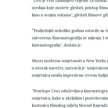
“Ovo je vrlo zanimljivo vrijeme za filmski s
uređaja koje možete gledati, pristup fil
kino u svojim rukama", gledati filmove gdj
“Posljednjih nekoliko godina ostavile su tr
zatvorena. Kinematografija se mijenja. I 
kinematografije", dodala je.
Muzej moderne umjetnosti u New Yorku (
u utorak navečer, nazvavši je "umjetnicom
umjetnica nosila impresivnu crvenu haljin
"Penelope Cruz oduševljava kinematografsk
umjetnica, kako u akcijskim i pustolovnim
kustosica filmskog odjela Moend Rajendra 