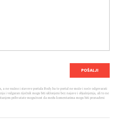
POŠALJI
, a ne nužno i stavove portala Body.ba te portal ne može i neće odgovarati
nja i vulgaran riječnik mogu biti uklonjeni bez najave i objašnjenja, ali to ne
 Čitanjem prihvatate mogućnost da među komentarima mogu biti pronađeni