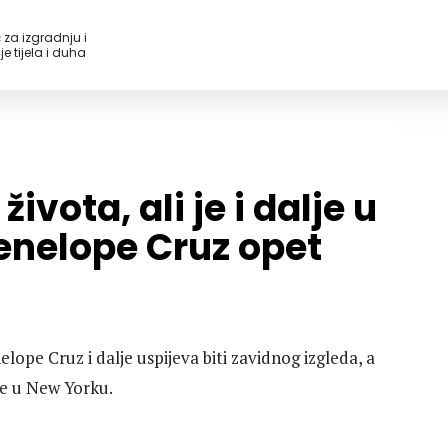
 za izgradnju i
e tijela i duha
života, ali je i dalje u
Penelope Cruz opet
nelope Cruz i dalje uspijeva biti zavidnog izgleda, a
 se u New Yorku.