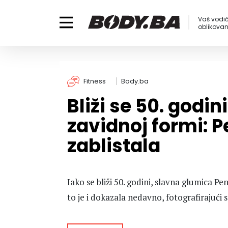
Vaš vodič
oblikovanj
Fitness
Body.ba
Bliži se 50. godini 
zavidnoj formi: 
zablistala
Iako se bliži 50. godini, slavna glumica Pe
to je i dokazala nedavno, fotografirajući