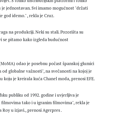
vijet. S toliko distribucijskih platformi i toliko
mu je jednostavan. Svi imamo mogućnost "držati
e god idemo." , rekla je Cruz.
aga na produkciji. Neki su stali. Pozorišta su
svi se pitamo kako izgleda budućnost
MoMA) odao je posebnu počast španskoj glumici
 od globalne važnosti", na svečanosti na kojoj je
u koju je kreirala kuća Chanel moda, prenosi EFE.
u publiku od 1992. godine i uvjerljiva je
 filmovima tako i u igranim filmovima", rekla je
Roy u izjavi., prenosi Agerpres .