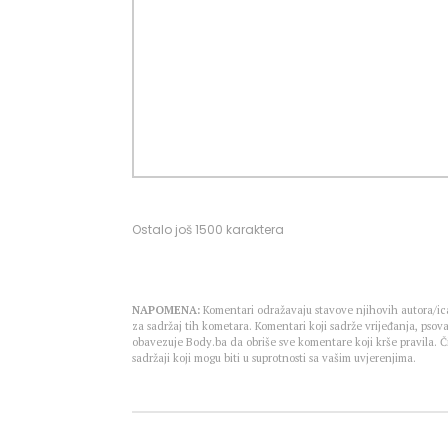
Ostalo još
1500
karaktera
NAPOMENA:
Komentari odražavaju stavove njihovih autora/ica
za sadržaj tih kometara. Komentari koji sadrže vrijeđanja, psova
obavezuje Body.ba da obriše sve komentare koji krše pravila.
sadržaji koji mogu biti u suprotnosti sa vašim uvjerenjima.