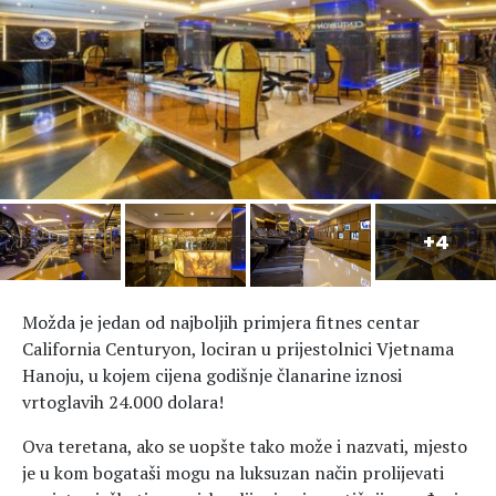
Hedonizam
Njega nje
KALORIJE
Njega njega
Šminka
Tehnologija
Možda je jedan od najboljih primjera fitnes centar
California Centuryon, lociran u prijestolnici Vjetnama
Hanoju, u kojem cijena godišnje članarine iznosi
vrtoglavih 24.000 dolara!
Ova teretana, ako se uopšte tako može i nazvati, mjesto
je u kom bogataši mogu na luksuzan način prolijevati