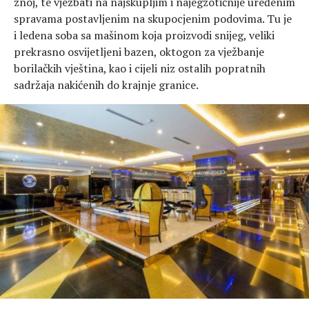
znoj, te vježbati na najskupljim i najegzotičnije uređenim
spravama postavljenim na skupocjenim podovima. Tu je
i ledena soba sa mašinom koja proizvodi snijeg, veliki
prekrasno osvijetljeni bazen, oktogon za vježbanje
borilačkih vještina, kao i cijeli niz ostalih popratnih
sadržaja nakićenih do krajnje granice.