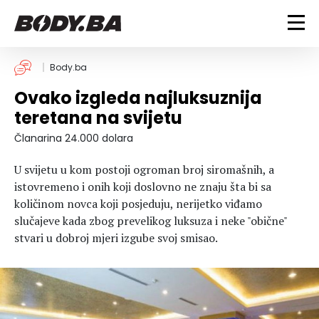
FITNESS
Body.ba
Ovako izgleda najluksuznija
Vježbanje
BODYBUILDING
teretana na svijetu
Mršanje
Discipline
Trening i vježbe
Članarina 24.000 dolara
ISHRANA
Indoor & Outdoor
Takmičarski bodybuilding
U svijetu u kom postoji ogroman broj siromašnih, a
Savjeti
Dijete
ZDRAVLJE
istovremeno i onih koji doslovno ne znaju šta bi sa
Ostalo
Nutricionizam
količinom novca koji posjeduju, nerijetko viđamo
Recepti
Um i tijelo
slučajeve kada zbog prevelikog luksuza i neke "obične"
LIFESTYLE
Suplementi
Povrede i bolesti
stvari u dobroj mjeri izgube svoj smisao.
Tablica kalorija
Lifestyle
Bodybuilding
VODA
Trudnice
Fitness
Ishrana
MAGAZIN
Zdravlje