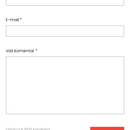
E-mail *
Vaš komentar *
Ostalo još
1500
karaktera